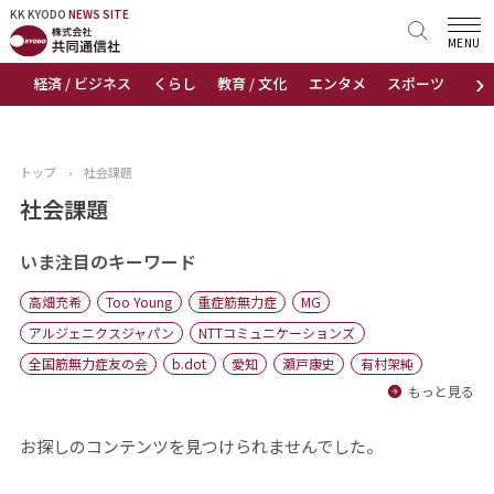
KK KYODO
KK KYODO
NEWS SITE
NEWS SITE
MENU
›
経済 / ビジネス
くらし
教育 / 文化
エンタメ
スポーツ
地
トップページ
お知らせ
トップ
›
社会課題
ニュース
社会課題
おすすめコンテンツ
いま注目のキーワード
高畑充希
Too Young
重症筋無力症
MG
出版物
アルジェニクスジャパン
NTTコミュニケーションズ
全国筋無力症友の会
b.dot
愛知
瀬戸康史
有村架純
会社概要
もっと見る
お探しのコンテンツを見つけられませんでした。