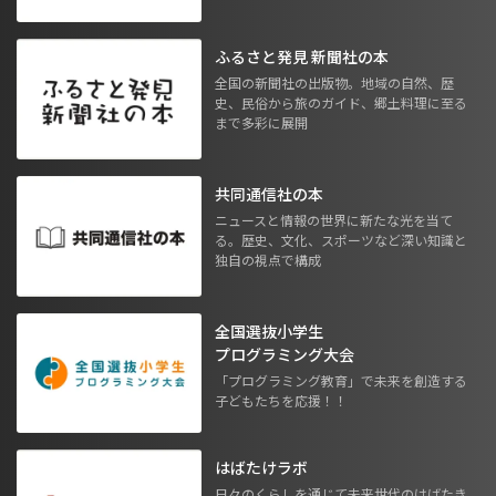
ふるさと発見 新聞社の本
全国の新聞社の出版物。地域の自然、歴
史、民俗から旅のガイド、郷土料理に至る
まで多彩に展開
共同通信社の本
ニュースと情報の世界に新たな光を当て
る。歴史、文化、スポーツなど深い知識と
独自の視点で構成
全国選抜小学生
プログラミング大会
「プログラミング教育」で未来を創造する
子どもたちを応援！！
はばたけラボ
日々のくらしを通じて未来世代のはばたき