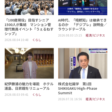
「100歳現役」目指すシニア
AI時代、「暗黙知」は継承でき
1500人が集結 マンション管
るのか 「デジブレ」説明会／
理代務員イベント「うぇるねす
ラウンドテーブル
シップ」
2026.08.03 15:15
経済/ビジネス
2026.08.04 10:48
くらし
紀伊勝浦の魅力を堪能 ホテル
株式会社識学 第1回
浦島、日昇館をリニューアル
SHIKIGAKU High-Phase
Summit
2026.08.03 09:41
くらし
2026.07.31 16:56
経済/ビジネス