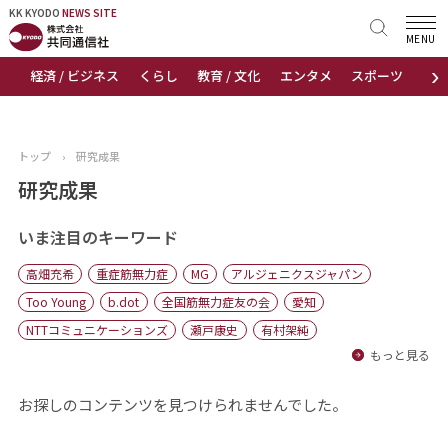
KK KYODO
KK KYODO
NEWS SITE
NEWS SITE
MENU
›
経済 / ビジネス
くらし
教育 / 文化
エンタメ
スポーツ
地
トップページ
お知らせ
トップ
›
研究成果
ニュース
研究成果
おすすめコンテンツ
いま注目のキーワード
高畑充希
重症筋無力症
MG
アルジェニクスジャパン
出版物
Too Young
b.dot
全国筋無力症友の会
愛知
NTTコミュニケーションズ
瀬戸康史
有村架純
会社概要
もっと見る
お探しのコンテンツを見つけられませんでした。