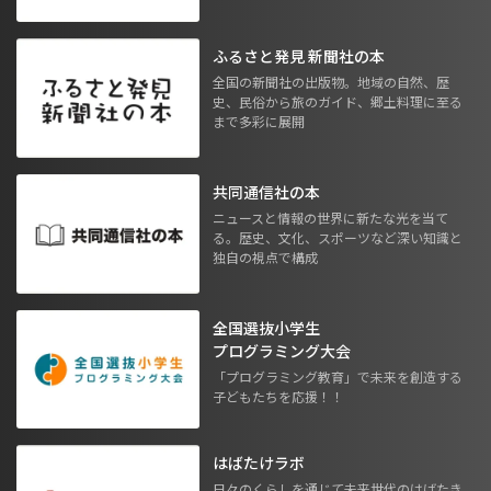
ふるさと発見 新聞社の本
全国の新聞社の出版物。地域の自然、歴
史、民俗から旅のガイド、郷土料理に至る
まで多彩に展開
共同通信社の本
ニュースと情報の世界に新たな光を当て
る。歴史、文化、スポーツなど深い知識と
独自の視点で構成
全国選抜小学生
プログラミング大会
「プログラミング教育」で未来を創造する
子どもたちを応援！！
はばたけラボ
日々のくらしを通じて未来世代のはばたき