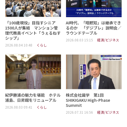
「100歳現役」目指すシニア
AI時代、「暗黙知」は継承でき
1500人が集結 マンション管
るのか 「デジブレ」説明会／
理代務員イベント「うぇるねす
ラウンドテーブル
シップ」
2026.08.03 15:15
経済/ビジネス
2026.08.04 10:48
くらし
紀伊勝浦の魅力を堪能 ホテル
株式会社識学 第1回
浦島、日昇館をリニューアル
SHIKIGAKU High-Phase
Summit
2026.08.03 09:41
くらし
2026.07.31 16:56
経済/ビジネス