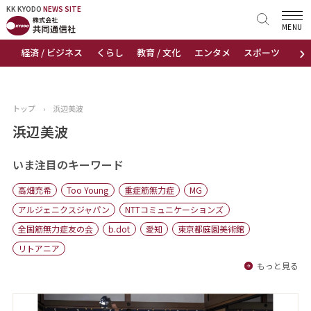
KK KYODO
KK KYODO
NEWS SITE
NEWS SITE
MENU
›
経済 / ビジネス
くらし
教育 / 文化
エンタメ
スポーツ
地
トップページ
お知らせ
トップ
›
浜辺美波
ニュース
浜辺美波
おすすめコンテンツ
いま注目のキーワード
高畑充希
Too Young
重症筋無力症
MG
出版物
アルジェニクスジャパン
NTTコミュニケーションズ
全国筋無力症友の会
b.dot
愛知
東京都庭園美術館
会社概要
リトアニア
もっと見る