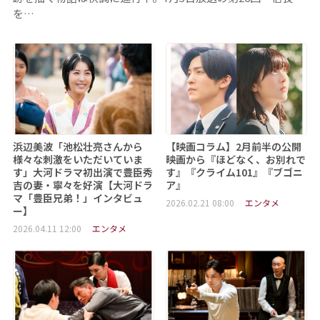
を…
浜辺美波「池松壮亮さんから
【映画コラム】2月前半の公開
様々な刺激をいただいていま
映画から『ほどなく、お別れで
す」大河ドラマ初出演で豊臣秀
す』『クライム101』『ブゴニ
吉の妻・寧々を好演【大河ドラ
ア』
マ「豊臣兄弟！」インタビュ
2026.02.21 08:00
エンタメ
ー】
2026.04.11 12:00
エンタメ