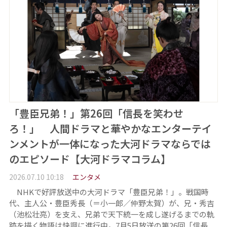
「豊臣兄弟！」第26回「信長を笑わせ
ろ！」 人間ドラマと華やかなエンターテイ
ンメントが一体になった大河ドラマならでは
のエピソード【大河ドラマコラム】
2026.07.10 10:18
エンタメ
NHKで好評放送中の大河ドラマ「豊臣兄弟！」。戦国時
代、主人公・豊臣秀長（＝小一郎／仲野太賀）が、兄・秀吉
（池松壮亮）を支え、兄弟で天下統一を成し遂げるまでの軌
跡を描く物語は快調に進行中。7月5日放送の第26回「信長