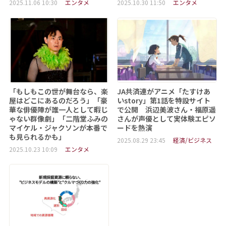
2025.11.06 10:30
エンタメ
2025.10.30 11:50
エンタメ
「もしもこの世が舞台なら、楽
JA共済連がアニメ「たすけあ
屋はどこにあるのだろう」「豪
いstory」第1話を特設サイト
華な俳優陣が誰一人として暇じ
で公開 浜辺美波さん・福原遥
ゃない群像劇」「二階堂ふみの
さんが声優として実体験エピソ
マイケル・ジャクソンが本番で
ードを熱演
も見られるかも」
2025.08.29 23:45
経済/ビジネス
2025.10.23 10:09
エンタメ