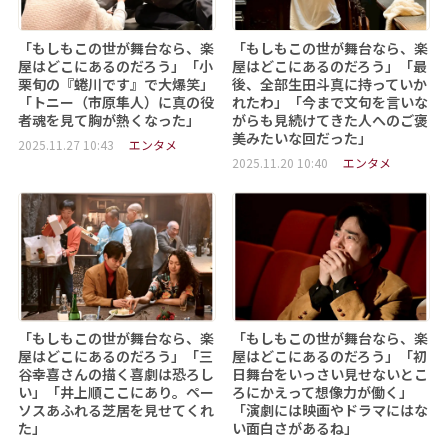
「もしもこの世が舞台なら、楽
「もしもこの世が舞台なら、楽
屋はどこにあるのだろう」「小
屋はどこにあるのだろう」「最
栗旬の『蜷川です』で大爆笑」
後、全部生田斗真に持っていか
「トニー（市原隼人）に真の役
れたわ」「今まで文句を言いな
者魂を見て胸が熱くなった」
がらも見続けてきた人へのご褒
美みたいな回だった」
2025.11.27 10:43
エンタメ
2025.11.20 10:40
エンタメ
「もしもこの世が舞台なら、楽
「もしもこの世が舞台なら、楽
屋はどこにあるのだろう」「三
屋はどこにあるのだろう」「初
谷幸喜さんの描く喜劇は恐ろし
日舞台をいっさい見せないとこ
い」「井上順ここにあり。ペー
ろにかえって想像力が働く」
ソスあふれる芝居を見せてくれ
「演劇には映画やドラマにはな
た」
い面白さがあるね」