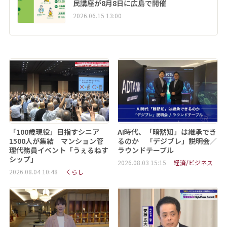
民講座が8月8日に広島で開催
2026.06.15 13:00
「100歳現役」目指すシニア
AI時代、「暗黙知」は継承でき
1500人が集結 マンション管
るのか 「デジブレ」説明会／
理代務員イベント「うぇるねす
ラウンドテーブル
シップ」
2026.08.03 15:15
経済/ビジネス
2026.08.04 10:48
くらし