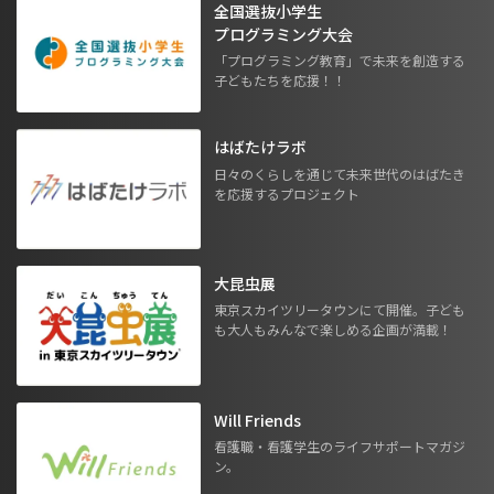
全国選抜小学生
プログラミング大会
「プログラミング教育」で未来を創造する
子どもたちを応援！！
はばたけラボ
日々のくらしを通じて未来世代のはばたき
を応援するプロジェクト
大昆虫展
東京スカイツリータウンにて開催。子ども
も大人もみんなで楽しめる企画が満載！
Will Friends
看護職・看護学生のライフサポートマガジ
ン。