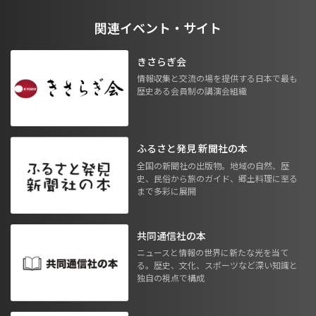
関連イベント・サイト
きさらぎ会
情報収集と交流の場を提供する日本で最も
歴史ある会員制の講演会組織
ふるさと発見 新聞社の本
全国の新聞社の出版物。地域の自然、歴
史、民俗から旅のガイド、郷土料理に至る
まで多彩に展開
共同通信社の本
ニュースと情報の世界に新たな光を当て
る。歴史、文化、スポーツなど深い知識と
独自の視点で構成