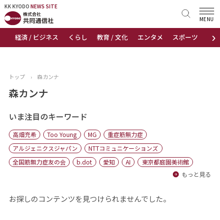
KK KYODO
KK KYODO
NEWS SITE
NEWS SITE
MENU
›
経済 / ビジネス
くらし
教育 / 文化
エンタメ
スポーツ
地
トップページ
お知らせ
トップ
›
森カンナ
ニュース
森カンナ
おすすめコンテンツ
いま注目のキーワード
高畑充希
Too Young
MG
重症筋無力症
出版物
アルジェニクスジャパン
NTTコミュニケーションズ
全国筋無力症友の会
b.dot
愛知
AI
東京都庭園美術館
会社概要
もっと見る
お探しのコンテンツを見つけられませんでした。