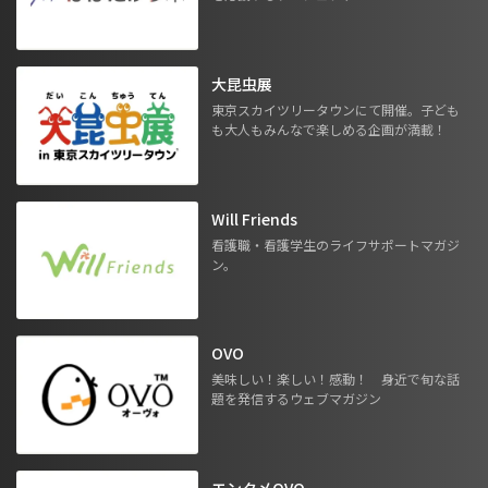
大昆虫展
東京スカイツリータウンにて開催。子ども
も大人もみんなで楽しめる企画が満載！
Will Friends
看護職・看護学生のライフサポートマガジ
ン。
OVO
美味しい！楽しい！感動！ 身近で旬な話
題を発信するウェブマガジン
エンタメOVO