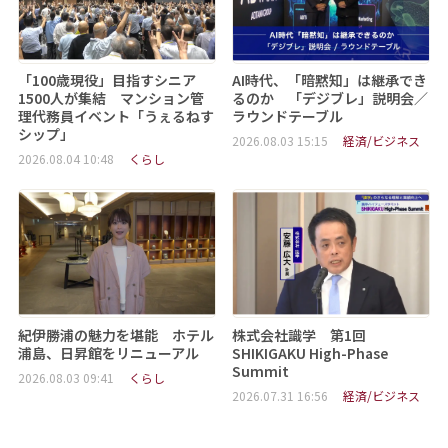
「100歳現役」目指すシニア
AI時代、「暗黙知」は継承でき
1500人が集結 マンション管
るのか 「デジブレ」説明会／
理代務員イベント「うぇるねす
ラウンドテーブル
シップ」
2026.08.03 15:15
経済/ビジネス
2026.08.04 10:48
くらし
紀伊勝浦の魅力を堪能 ホテル
株式会社識学 第1回
浦島、日昇館をリニューアル
SHIKIGAKU High-Phase
Summit
2026.08.03 09:41
くらし
2026.07.31 16:56
経済/ビジネス