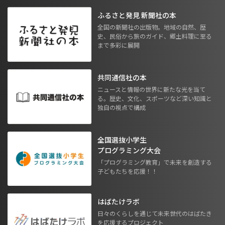
ふるさと発見 新聞社の本
全国の新聞社の出版物。地域の自然、歴
史、民俗から旅のガイド、郷土料理に至る
まで多彩に展開
共同通信社の本
ニュースと情報の世界に新たな光を当て
る。歴史、文化、スポーツなど深い知識と
独自の視点で構成
全国選抜小学生
プログラミング大会
「プログラミング教育」で未来を創造する
子どもたちを応援！！
はばたけラボ
日々のくらしを通じて未来世代のはばたき
を応援するプロジェクト