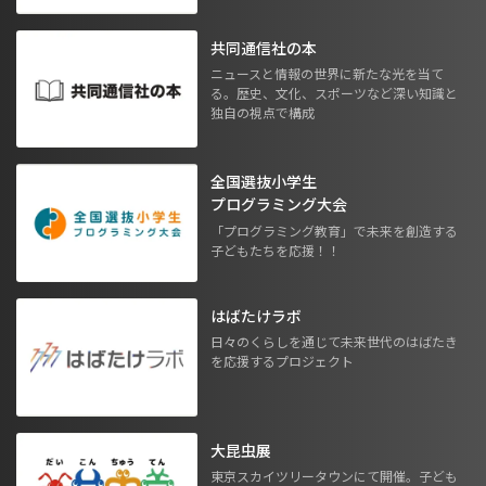
共同通信社の本
ニュースと情報の世界に新たな光を当て
る。歴史、文化、スポーツなど深い知識と
独自の視点で構成
全国選抜小学生
プログラミング大会
「プログラミング教育」で未来を創造する
子どもたちを応援！！
はばたけラボ
日々のくらしを通じて未来世代のはばたき
を応援するプロジェクト
大昆虫展
東京スカイツリータウンにて開催。子ども