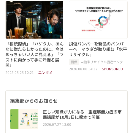
「相続探偵」「ハゲタカ、あん
損傷バンパーを新品のバンパ
なに憎たらしかったのに、今は
ーへ マツダが取り組む「水平
めっちゃいい人に見える」「ラ
リサイクル」
ストに向かって手に汗握る展
提供
自動車リサイクル促進センター
開」
2026.08.06 14:12
SPONSORED
2025.03.23 10:21
エンタメ
編集部からのお知らせ
正しい知識が力になる 重症筋無力症の市
民講座が10月3日に熊本で開催
2026.07.27 13:00