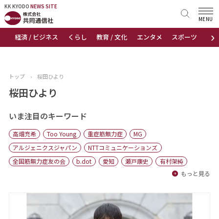
KK KYODO
KK KYODO
NEWS SITE
NEWS SITE
MENU
›
経済 / ビジネス
くらし
教育 / 文化
エンタメ
スポーツ
地
トップページ
お知らせ
トップ
›
桜田ひより
ニュース
桜田ひより
おすすめコンテンツ
いま注目のキーワード
高畑充希
Too Young
重症筋無力症
MG
出版物
アルジェニクスジャパン
NTTコミュニケーションズ
全国筋無力症友の会
b.dot
愛知
瀬戸康史
有村架純
会社概要
もっと見る