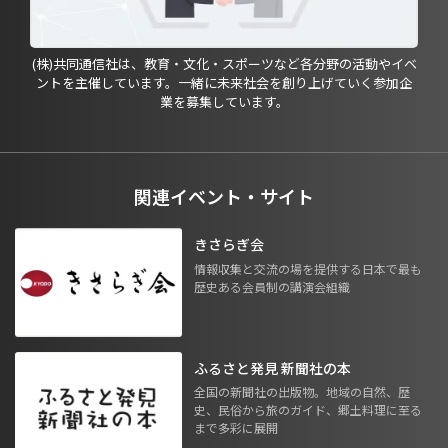
(株)共同通信社は、教育・文化・スポーツなど各分野の活動やイベ
ントを主催しています。一緒に未来社会を創り上げていく参加企
業を募集しています。
関連イベント・サイト
きさらぎ会
情報収集と交流の場を提供する日本で最も
歴史ある会員制の講演会組織
ふるさと発見 新聞社の本
全国の新聞社の出版物。地域の自然、歴
史、民俗から旅のガイド、郷土料理に至る
まで多彩に展開