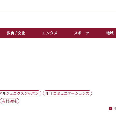
教育 / 文化
エンタメ
スポーツ
地域
経済 / ビジネス
誰もが輝いて働く社会へ
くらし
天皇杯サッカー
教育 / 文化
オートレース
エンタメ
競輪
スポーツ
ボートレース
地域
棋王戦
アルジェニクスジャパン
NTTコミュニケーションズ
キーパーソン
女流本因坊戦
有村架純