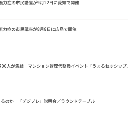
無力症の市民講座が9月12日に愛知で開催
無力症の市民講座が8月8日に広島で開催
1500人が集結 マンション管理代務員イベント「うぇるねすシップ
きるのか 「デジブレ」説明会／ラウンドテーブル