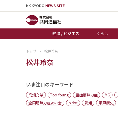
KK KYODO
NEWS SITE
経済 / ビジネス
くらし
トップ
›
松井玲奈
トップページ
松井玲奈
お知らせ
いま注目のキーワード
高畑充希
Too Young
重症筋無力症
MG
全国筋無力症友の会
b.dot
愛知
瀬戸康史