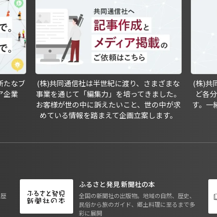
新たなブ
(株)共同通信社は半世紀に渡り、さまざまな
(株)
ア企業
事業を通じて「編集力」を培ってきました。
ど各
お客様が世の中に訴えたいこと、世の中が求
す。一
めている情報を踏まえて企画立案します。
ふるさと発見 新聞社の本
も歴
全国の新聞社の出版物。地域の自然、歴史、
民俗から旅のガイド、郷土料理に至るまで多
彩に展開