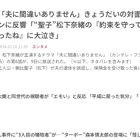
「夫に間違いありません」きょうだいの対
ンに反響「“聖子”松下奈緒の『約束を守っ
ったね』に大泣き」
026.02.10 11:35
エンタメ
松下奈緒が主演するドラマ「夫に間違いありません」（カンテレ・フ
系）の第6話が、9日に放送された。（※以下、ネタバレを含みます） 
主人公・朝比聖子（松下）が夫の遺体を誤認し、保険金を受け取った後
太朗と同世代の視聴者が「エモい」と反応 「平成に戻った気分」「
事件に“3人目の犠牲者”が… “ターボー”森本慎太郎の登場に「怪