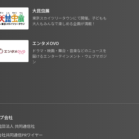
大昆虫展
東京スカイツリータウンにて開催。子どもも
大人もみんなで楽しめる企画が満載！
エンタメOVO
ドラマ・映画・舞台・音楽などのニュースを
届けるエンターテインメント・ウェブマガジ
ン
プ会社
般社団法人 共同通信社
式会社共同通信PRワイヤー