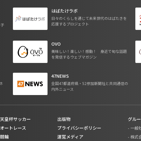
はばたけラボ
日々のくらしを通じて未来世代のはばたきを
応援するプロジェクト
る子
OVO
ジ
美味しい！楽しい！感動！ 身近で旬な話題
を発信するウェブマガジン
47NEWS
ネ
全国47都道府県・52参加新聞社と共同通信の
内外ニュース
天皇杯サッカー
出版物
グルー
オートレース
プライバシーポリシー
- 一
競輪
運営メディア
- 株