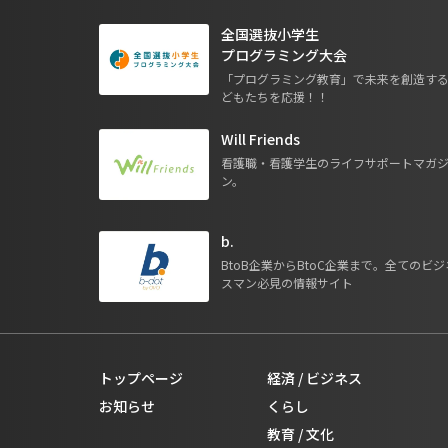
全国選抜小学生
プログラミング大会
「プログラミング教育」で未来を創造す
どもたちを応援！！
Will Friends
看護職・看護学生のライフサポートマガ
ン。
b.
BtoB企業からBtoC企業まで。全てのビジ
スマン必見の情報サイト
トップページ
経済 / ビジネス
お知らせ
くらし
教育 / 文化