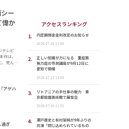
面シー
て偉か
アクセスランキング
1.
円定期預金金利改定のお知らせ
2026.07.31 15:00
ジテレビ
本作は、
2.
正しい知識が力になる 重症筋
に、死ん…
無力症の市民講座が9月12日に
愛知で開催
2026.07.13 13:00
『アゲハ
3.
リトアニアの手仕事の魅力 東
京都庭園美術館で展覧会
2026.07.30 11:01
4.
瀬戸康史と有村架純が9年ぶりの
し過ぎ
共演「閉じ込められているもの