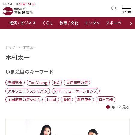
KK KYODO
KK KYODO
NEWS SITE
NEWS SITE
MENU
›
経済 / ビジネス
くらし
教育 / 文化
エンタメ
スポーツ
地
トップページ
お知らせ
トップ
›
木村太一
ニュース
木村太一
おすすめコンテンツ
いま注目のキーワード
高畑充希
Too Young
MG
重症筋無力症
出版物
アルジェニクスジャパン
NTTコミュニケーションズ
全国筋無力症友の会
b.dot
愛知
瀬戸康史
有村架純
会社概要
もっと見る