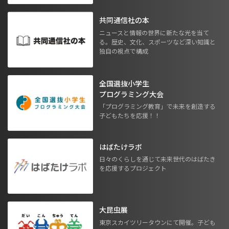
共同通信社の本
ニュースと情報の世界に新たな光を当て
る。歴史、文化、スポーツなど深い知識と
独自の視点で構成
全国選抜小学生
プログラミング大会
「プログラミング教育」で未来を創造する
子どもたちを応援！！
はばたけラボ
日々のくらしを通じて未来世代のはばたき
を応援するプロジェクト
大昆虫展
東京スカイツリータウンにて開催。子ども