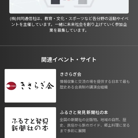
(株)共同通信社は、教育・文化・スポーツなど各分野の活動やイベ
ントを主催しています。一緒に未来社会を創り上げていく参加企
業を募集しています。
関連イベント・サイト
きさらぎ会
情報収集と交流の場を提供する日本で最も
歴史ある会員制の講演会組織
ふるさと発見 新聞社の本
全国の新聞社の出版物。地域の自然、歴
史、民俗から旅のガイド、郷土料理に至る
まで多彩に展開