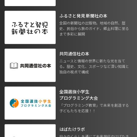
ふるさと発見 新聞社の本
全国の新聞社の出版物。地域の自然、歴
史、民俗から旅のガイド、郷土料理に至る
まで多彩に展開
共同通信社の本
ニュースと情報の世界に新たな光を当て
る。歴史、文化、スポーツなど深い知識と
独自の視点で構成
全国選抜小学生
プログラミング大会
「プログラミング教育」で未来を創造する
子どもたちを応援！！
はばたけラボ
日々のくらしを通じて未来世代のはばたき