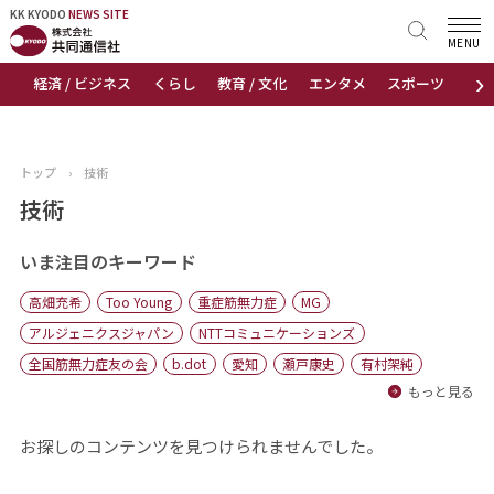
KK KYODO
KK KYODO
NEWS SITE
NEWS SITE
MENU
›
経済 / ビジネス
くらし
教育 / 文化
エンタメ
スポーツ
地
トップページ
お知らせ
トップ
›
技術
ニュース
技術
おすすめコンテンツ
いま注目のキーワード
高畑充希
Too Young
重症筋無力症
MG
出版物
アルジェニクスジャパン
NTTコミュニケーションズ
全国筋無力症友の会
b.dot
愛知
瀬戸康史
有村架純
会社概要
もっと見る
お探しのコンテンツを見つけられませんでした。