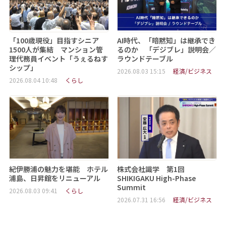
「100歳現役」目指すシニア
AI時代、「暗黙知」は継承でき
1500人が集結 マンション管
るのか 「デジブレ」説明会／
理代務員イベント「うぇるねす
ラウンドテーブル
シップ」
2026.08.03 15:15
経済/ビジネス
2026.08.04 10:48
くらし
紀伊勝浦の魅力を堪能 ホテル
株式会社識学 第1回
浦島、日昇館をリニューアル
SHIKIGAKU High-Phase
Summit
2026.08.03 09:41
くらし
2026.07.31 16:56
経済/ビジネス