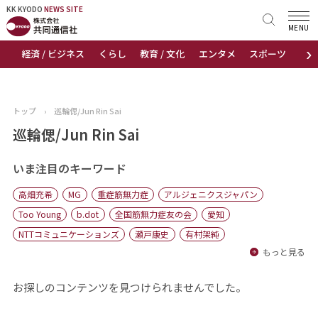
KK KYODO
KK KYODO
NEWS SITE
NEWS SITE
MENU
›
経済 / ビジネス
くらし
教育 / 文化
エンタメ
スポーツ
地
トップページ
お知らせ
トップ
›
巡輪偲/Jun Rin Sai
ニュース
巡輪偲/Jun Rin Sai
おすすめコンテンツ
いま注目のキーワード
高畑充希
MG
重症筋無力症
アルジェニクスジャパン
出版物
Too Young
b.dot
全国筋無力症友の会
愛知
NTTコミュニケーションズ
瀬戸康史
有村架純
会社概要
もっと見る
お探しのコンテンツを見つけられませんでした。