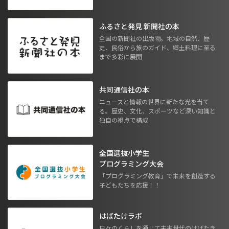
ふるさと発見 新聞社の本
全国の新聞社の出版物。地域の自然、歴
史、民俗から旅のガイド、郷土料理に至る
まで多彩に展開
共同通信社の本
ニュースと情報の世界に新たな光を当て
る。歴史、文化、スポーツなど深い知識と
独自の視点で構成
全国選抜小学生
プログラミング大会
「プログラミング教育」で未来を創造する
子どもたちを応援！！
はばたけラボ
日々のくらしを通じて未来世代のはばたき