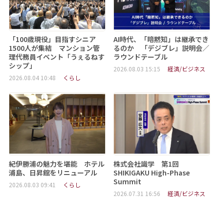
「100歳現役」目指すシニア
AI時代、「暗黙知」は継承でき
1500人が集結 マンション管
るのか 「デジブレ」説明会／
理代務員イベント「うぇるねす
ラウンドテーブル
シップ」
2026.08.03 15:15
経済/ビジネス
2026.08.04 10:48
くらし
紀伊勝浦の魅力を堪能 ホテル
株式会社識学 第1回
浦島、日昇館をリニューアル
SHIKIGAKU High-Phase
Summit
2026.08.03 09:41
くらし
2026.07.31 16:56
経済/ビジネス