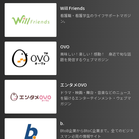
Will Friends
看護職・看護学生のライフサポートマガジ
ン。
OVO
美味しい！楽しい！感動！ 身近で旬な話
題を発信するウェブマガジン
エンタメOVO
ドラマ・映画・舞台・音楽などのニュース
を届けるエンターテインメント・ウェブマ
ガジン
b.
BtoB企業からBtoC企業まで。全てのビジネ
スマン必見の情報サイト