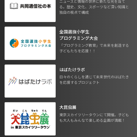
ニュースと情報の世界に新たな光を当て
る。歴史、文化、スポーツなど深い知識と
独自の視点で構成
全国選抜小学生
プログラミング大会
「プログラミング教育」で未来を創造する
子どもたちを応援！！
はばたけラボ
日々のくらしを通じて未来世代のはばたき
を応援するプロジェクト
大昆虫展
東京スカイツリータウンにて開催。子ども
も大人もみんなで楽しめる企画が満載！