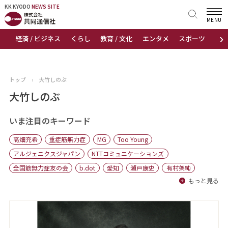
KK KYODO
KK KYODO
NEWS SITE
NEWS SITE
MENU
›
経済 / ビジネス
くらし
教育 / 文化
エンタメ
スポーツ
地
トップページ
お知らせ
トップ
›
大竹しのぶ
ニュース
大竹しのぶ
おすすめコンテンツ
いま注目のキーワード
高畑充希
重症筋無力症
MG
Too Young
出版物
アルジェニクスジャパン
NTTコミュニケーションズ
全国筋無力症友の会
b.dot
愛知
瀬戸康史
有村架純
会社概要
もっと見る