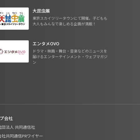
大昆虫展
東京スカイツリータウンにて開催。子どもも
大人もみんなで楽しめる企画が満載！
エンタメOVO
ドラマ・映画・舞台・音楽などのニュースを
届けるエンターテインメント・ウェブマガジ
ン
プ会社
般社団法人 共同通信社
式会社共同通信PRワイヤー