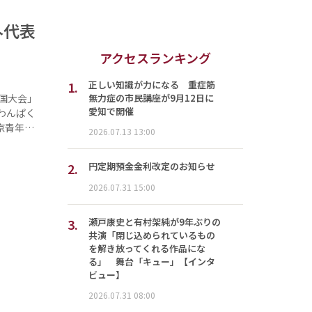
外代表
アクセスランキング
1.
正しい知識が力になる 重症筋
無力症の市民講座が9月12日に
国大会」
愛知で開催
わんぱく
京青年…
2026.07.13 13:00
2.
円定期預金金利改定のお知らせ
2026.07.31 15:00
3.
瀬戸康史と有村架純が9年ぶりの
共演「閉じ込められているもの
を解き放ってくれる作品にな
る」 舞台「キュー」【インタ
ビュー】
2026.07.31 08:00