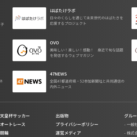
はばたけラボ
日々のくらしを通じて未来世代のはばたきを
応援するプロジェクト
る子
OVO
ジ
美味しい！楽しい！感動！ 身近で旬な話題
を発信するウェブマガジン
47NEWS
ネ
全国47都道府県・52参加新聞社と共同通信の
内外ニュース
天皇杯サッカー
出版物
グルー
オートレース
プライバシーポリシー
- 一
競輪
運営メディア
- 株