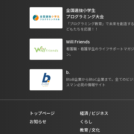
全国選抜小学生
プログラミング大会
「プログラミング教育」で未来を創造す
どもたちを応援！！
Will Friends
看護職・看護学生のライフサポートマガ
ン。
b.
BtoB企業からBtoC企業まで。全てのビジ
スマン必見の情報サイト
トップページ
経済 / ビジネス
お知らせ
くらし
教育 / 文化