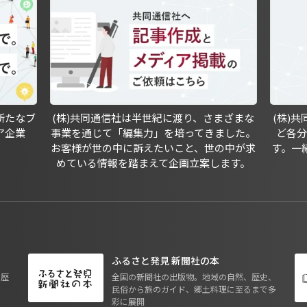
新たなブ
(株)共同通信社は半世紀に渡り、さまざまな
(株)
ア企業
事業を通じて「編集力」を培ってきました。
ど各
お客様が世の中に訴えたいこと、世の中が求
す。一
めている情報を踏まえて企画立案します。
ふるさと発見 新聞社の本
も歴
全国の新聞社の出版物。地域の自然、歴史、
民俗から旅のガイド、郷土料理に至るまで多
彩に展開