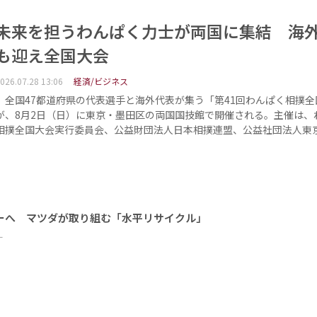
未来を担うわんぱく力士が両国に集結 海
も迎え全国大会
026.07.28 13:06
経済/ビジネス
全国47都道府県の代表選手と海外代表が集う「第41回わんぱく相撲全
が、8月2日（日）に東京・墨田区の両国国技館で開催される。主催は、
相撲全国大会実行委員会、公益財団法人日本相撲連盟、公益社団法人東
ーへ マツダが取り組む「水平リサイクル」
ー