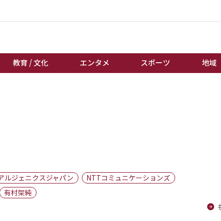
教育 / 文化
エンタメ
スポーツ
地域
経済 / ビジネス
誰もが輝いて働く社会へ
くらし
天皇杯サッカー
教育 / 文化
オートレース
エンタメ
競輪
スポーツ
ボートレース
地域
棋王戦
アルジェニクスジャパン
NTTコミュニケーションズ
キーパーソン
女流本因坊戦
有村架純