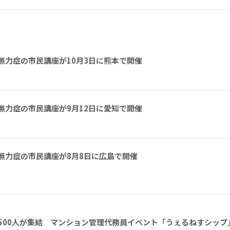
無力症の市民講座が10月3日に熊本で開催
無力症の市民講座が9月12日に愛知で開催
無力症の市民講座が8月8日に広島で開催
1500人が集結 マンション管理代務員イベント「うぇるねすシップ