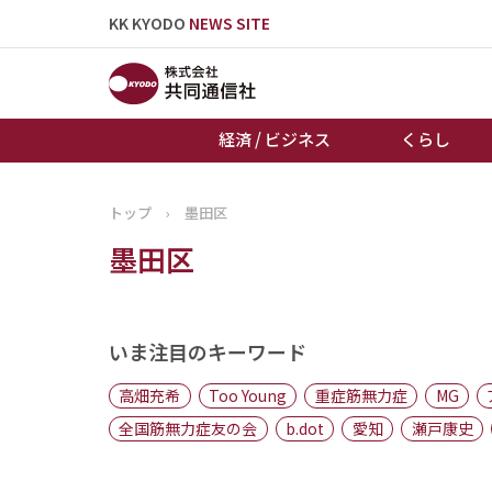
KK KYODO
NEWS SITE
経済 / ビジネス
くらし
トップ
›
墨田区
トップページ
墨田区
お知らせ
いま注目のキーワード
高畑充希
Too Young
重症筋無力症
MG
全国筋無力症友の会
b.dot
愛知
瀬戸康史