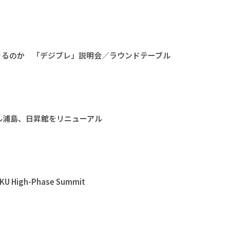
きるのか 「デジブレ」説明会／ラウンドテーブル
ル浦島、日昇館をリニューアル
High-Phase Summit