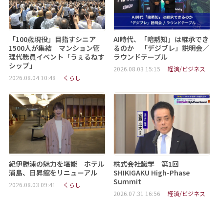
「100歳現役」目指すシニア
AI時代、「暗黙知」は継承でき
1500人が集結 マンション管
るのか 「デジブレ」説明会／
理代務員イベント「うぇるねす
ラウンドテーブル
シップ」
2026.08.03 15:15
経済/ビジネス
2026.08.04 10:48
くらし
紀伊勝浦の魅力を堪能 ホテル
株式会社識学 第1回
浦島、日昇館をリニューアル
SHIKIGAKU High-Phase
Summit
2026.08.03 09:41
くらし
2026.07.31 16:56
経済/ビジネス