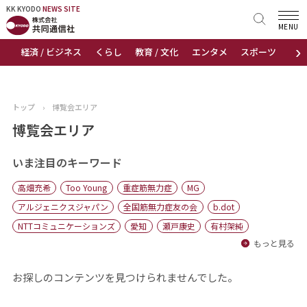
KK KYODO
KK KYODO
NEWS SITE
NEWS SITE
MENU
›
経済 / ビジネス
くらし
教育 / 文化
エンタメ
スポーツ
地
トップページ
お知らせ
トップ
›
博覧会エリア
ニュース
博覧会エリア
おすすめコンテンツ
いま注目のキーワード
高畑充希
Too Young
重症筋無力症
MG
出版物
アルジェニクスジャパン
全国筋無力症友の会
b.dot
NTTコミュニケーションズ
愛知
瀬戸康史
有村架純
会社概要
もっと見る
お探しのコンテンツを見つけられませんでした。