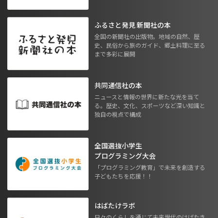
ふるさと発見 新聞社の本
全国の新聞社の出版物。地域の自然、歴
史、民俗から旅のガイド、郷土料理に至る
まで多彩に展開
共同通信社の本
ニュースと情報の世界に新たな光を当て
る。歴史、文化、スポーツなど深い知識と
独自の視点で構成
全国選抜小学生
プログラミング大会
「プログラミング教育」で未来を創造する
子どもたちを応援！！
はばたけラボ
日々のくらしを通じて未来世代のはばたき