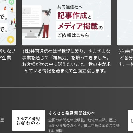
新たなブ
(株)共同通信社は半世紀に渡り、さまざまな
(株)
ア企業
事業を通じて「編集力」を培ってきました。
ど各
お客様が世の中に訴えたいこと、世の中が求
す。一
めている情報を踏まえて企画立案します。
ふるさと発見 新聞社の本
も歴
全国の新聞社の出版物。地域の自然、歴史、
民俗から旅のガイド、郷土料理に至るまで多
彩に展開