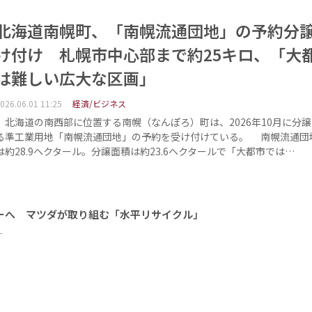
北海道南幌町、「南幌流通団地」の予約分
け付け 札幌市中心部まで約25キロ、「大
は難しい広大な区画」
026.06.01 11:25
経済/ビジネス
北海道の南西部に位置する南幌（なんぽろ）町は、2026年10月に分
る準工業用地「南幌流通団地」の予約を受け付けている。 南幌流通団
は約28.9ヘクタール。分譲面積は約23.6ヘクタールで「大都市では…
ーへ マツダが取り組む「水平リサイクル」
ー