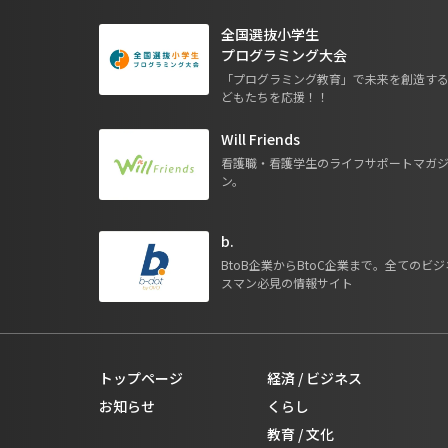
全国選抜小学生
プログラミング大会
「プログラミング教育」で未来を創造す
どもたちを応援！！
Will Friends
看護職・看護学生のライフサポートマガ
ン。
b.
BtoB企業からBtoC企業まで。全てのビジ
スマン必見の情報サイト
トップページ
経済 / ビジネス
お知らせ
くらし
教育 / 文化