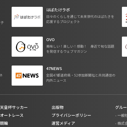
はばたけラボ
日々のくらしを通じて未来世代のはばたきを
応援するプロジェクト
る子
OVO
ジ
美味しい！楽しい！感動！ 身近で旬な話題
を発信するウェブマガジン
47NEWS
ネ
全国47都道府県・52参加新聞社と共同通信の
内外ニュース
天皇杯サッカー
出版物
グルー
オートレース
プライバシーポリシー
- 一
競輪
運営メディア
- 株