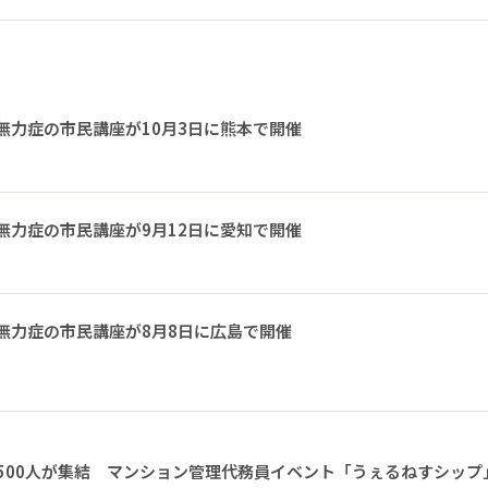
無力症の市民講座が10月3日に熊本で開催
無力症の市民講座が9月12日に愛知で開催
無力症の市民講座が8月8日に広島で開催
1500人が集結 マンション管理代務員イベント「うぇるねすシップ