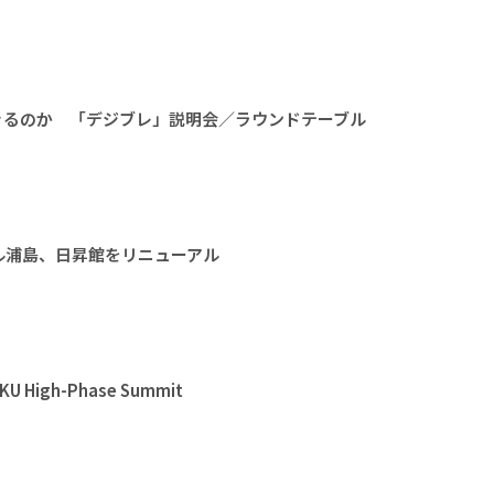
きるのか 「デジブレ」説明会／ラウンドテーブル
ル浦島、日昇館をリニューアル
High-Phase Summit