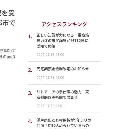
譲を受
都市で
アクセスランキング
1.
正しい知識が力になる 重症筋
無力症の市民講座が9月12日に
愛知で開催
譲を開始す
2026.07.13 13:00
地の面積
2.
円定期預金金利改定のお知らせ
2026.07.31 15:00
3.
リトアニアの手仕事の魅力 東
京都庭園美術館で展覧会
2026.07.30 11:01
4.
瀬戸康史と有村架純が9年ぶりの
共演「閉じ込められているもの