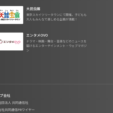
大昆虫展
東京スカイツリータウンにて開催。子どもも
大人もみんなで楽しめる企画が満載！
エンタメOVO
ドラマ・映画・舞台・音楽などのニュースを
届けるエンターテインメント・ウェブマガジ
ン
プ会社
般社団法人 共同通信社
式会社共同通信PRワイヤー