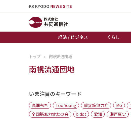
KK KYODO
NEWS SITE
経済 / ビジネス
くらし
トップ
›
南幌流通団地
トップページ
南幌流通団地
お知らせ
いま注目のキーワード
高畑充希
Too Young
重症筋無力症
MG
全国筋無力症友の会
b.dot
愛知
瀬戸康史