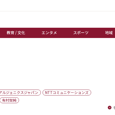
教育 / 文化
エンタメ
スポーツ
地域
経済 / ビジネス
誰もが輝いて働く社会へ
くらし
天皇杯サッカー
教育 / 文化
オートレース
エンタメ
競輪
スポーツ
ボートレース
地域
棋王戦
アルジェニクスジャパン
NTTコミュニケーションズ
キーパーソン
女流本因坊戦
有村架純