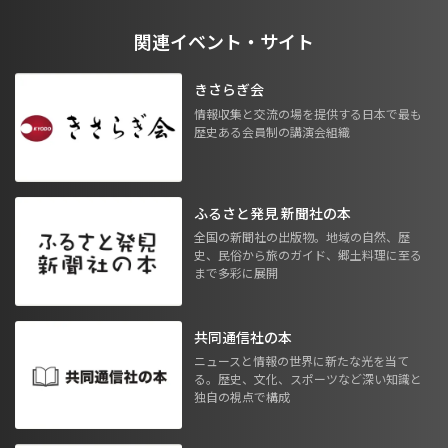
関連イベント・サイト
きさらぎ会
情報収集と交流の場を提供する日本で最も
歴史ある会員制の講演会組織
ふるさと発見 新聞社の本
全国の新聞社の出版物。地域の自然、歴
史、民俗から旅のガイド、郷土料理に至る
まで多彩に展開
共同通信社の本
ニュースと情報の世界に新たな光を当て
る。歴史、文化、スポーツなど深い知識と
独自の視点で構成