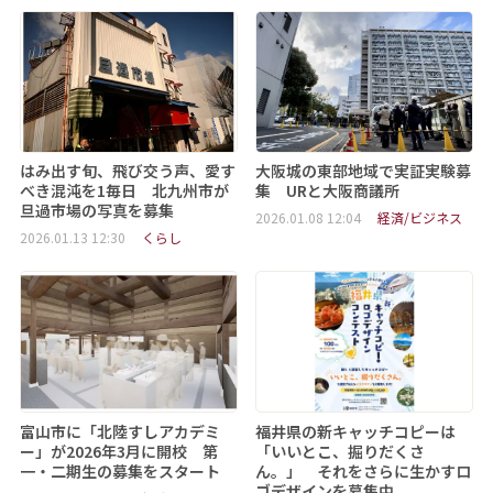
はみ出す旬、飛び交う声、愛す
大阪城の東部地域で実証実験募
べき混沌を1毎日 北九州市が
集 URと大阪商議所
旦過市場の写真を募集
2026.01.08 12:04
経済/ビジネス
2026.01.13 12:30
くらし
富山市に「北陸すしアカデミ
福井県の新キャッチコピーは
ー」が2026年3月に開校 第
「いいとこ、掘りだくさ
一・二期生の募集をスタート
ん。」 それをさらに生かすロ
ゴデザインを募集中