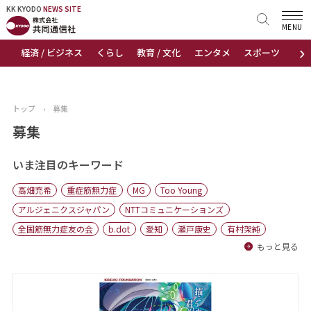
KK KYODO
KK KYODO
NEWS SITE
NEWS SITE
MENU
›
経済 / ビジネス
くらし
教育 / 文化
エンタメ
スポーツ
地
トップページ
お知らせ
トップ
›
募集
ニュース
募集
おすすめコンテンツ
いま注目のキーワード
高畑充希
重症筋無力症
MG
Too Young
出版物
アルジェニクスジャパン
NTTコミュニケーションズ
全国筋無力症友の会
b.dot
愛知
瀬戸康史
有村架純
会社概要
もっと見る