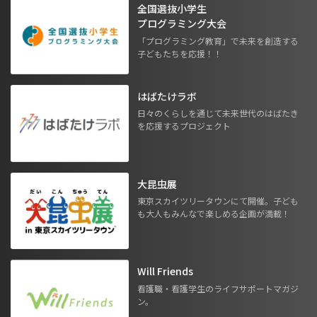
全国選抜小学生
プログラミング大会
「プログラミング教育」で未来を創造する
子どもたちを応援！！
はばたけラボ
日々のくらしを通じて未来世代のはばたき
を応援するプロジェクト
大昆虫展
東京スカイツリータウンにて開催。子ども
も大人もみんなで楽しめる企画が満載！
Will Friends
看護職・看護学生のライフサポートマガジ
ン。