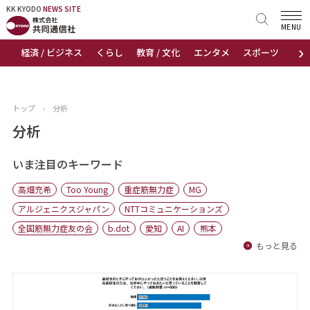
KK KYODO
KK KYODO
NEWS SITE
NEWS SITE
MENU
›
経済 / ビジネス
くらし
教育 / 文化
エンタメ
スポーツ
地
トップページ
お知らせ
トップ
›
分析
ニュース
分析
おすすめコンテンツ
いま注目のキーワード
高畑充希
Too Young
重症筋無力症
MG
出版物
アルジェニクスジャパン
NTTコミュニケーションズ
全国筋無力症友の会
b.dot
愛知
AI
熊本
会社概要
もっと見る