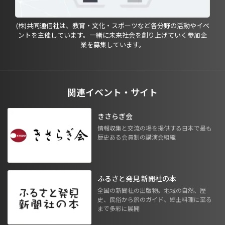
(株)共同通信社は、教育・文化・スポーツなど各分野の活動やイベ
ントを主催しています。一緒に未来社会を創り上げていく参加企
業を募集しています。
関連イベント・サイト
きさらぎ会
情報収集と交流の場を提供する日本で最も
歴史ある会員制の講演会組織
ふるさと発見 新聞社の本
全国の新聞社の出版物。地域の自然、歴
史、民俗から旅のガイド、郷土料理に至る
まで多彩に展開