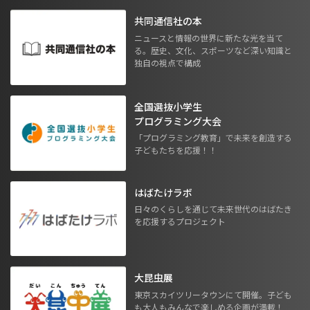
共同通信社の本
ニュースと情報の世界に新たな光を当て
る。歴史、文化、スポーツなど深い知識と
独自の視点で構成
全国選抜小学生
プログラミング大会
「プログラミング教育」で未来を創造する
子どもたちを応援！！
はばたけラボ
日々のくらしを通じて未来世代のはばたき
を応援するプロジェクト
大昆虫展
東京スカイツリータウンにて開催。子ども
も大人もみんなで楽しめる企画が満載！