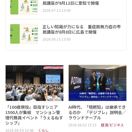
民講座が9月12日に愛知で開催
2026.07.13 13:00
正しい知識が力になる 重症筋無力症の市
民講座が8月8日に広島で開催
2026.06.15 13:00
「100歳現役」目指すシニア
AI時代、「暗黙知」は継承でき
1500人が集結 マンション管
るのか 「デジブレ」説明会／
理代務員イベント「うぇるねす
ラウンドテーブル
シップ」
2026.08.03 15:15
経済/ビジネス
2026.08.04 10:48
くらし