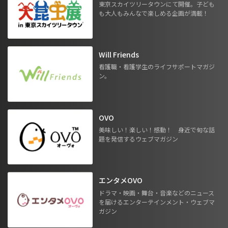
東京スカイツリータウンにて開催。子ども
も大人もみんなで楽しめる企画が満載！
Will Friends
看護職・看護学生のライフサポートマガジ
ン。
OVO
美味しい！楽しい！感動！ 身近で旬な話
題を発信するウェブマガジン
エンタメOVO
ドラマ・映画・舞台・音楽などのニュース
を届けるエンターテインメント・ウェブマ
ガジン