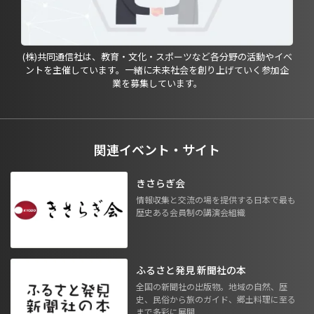
(株)共同通信社は、教育・文化・スポーツなど各分野の活動やイベ
ントを主催しています。一緒に未来社会を創り上げていく参加企
業を募集しています。
関連イベント・サイト
きさらぎ会
情報収集と交流の場を提供する日本で最も
歴史ある会員制の講演会組織
ふるさと発見 新聞社の本
全国の新聞社の出版物。地域の自然、歴
史、民俗から旅のガイド、郷土料理に至る
まで多彩に展開