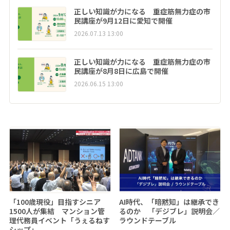
正しい知識が力になる 重症筋無力症の市
民講座が9月12日に愛知で開催
2026.07.13 13:00
正しい知識が力になる 重症筋無力症の市
民講座が8月8日に広島で開催
2026.06.15 13:00
「100歳現役」目指すシニア
AI時代、「暗黙知」は継承でき
1500人が集結 マンション管
るのか 「デジブレ」説明会／
理代務員イベント「うぇるねす
ラウンドテーブル
シップ」