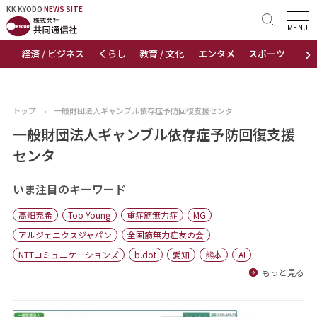
KK KYODO
KK KYODO
NEWS SITE
NEWS SITE
MENU
›
経済 / ビジネス
くらし
教育 / 文化
エンタメ
スポーツ
地
トップページ
お知らせ
トップ
›
一般財団法人ギャンブル依存症予防回復支援センタ
ニュース
一般財団法人ギャンブル依存症予防回復支援
センタ
おすすめコンテンツ
いま注目のキーワード
出版物
高畑充希
Too Young
重症筋無力症
MG
会社概要
アルジェニクスジャパン
全国筋無力症友の会
NTTコミュニケーションズ
b.dot
愛知
熊本
AI
もっと見る