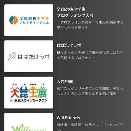
全国選抜小学生
プログラミング大会
「プログラミング教育」で未来を創造する
子どもたちを応援！！
はばたけラボ
日々のくらしを通じて未来世代のはばたき
を応援するプロジェクト
大昆虫展
東京スカイツリータウンにて開催。子ども
も大人もみんなで楽しめる企画が満載！
Will Friends
看護職・看護学生のライフサポートマガジ
ン。