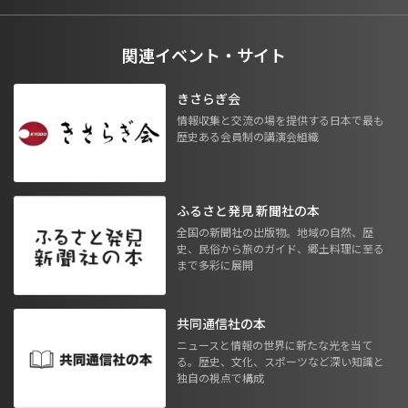
関連イベント・サイト
きさらぎ会
情報収集と交流の場を提供する日本で最も
歴史ある会員制の講演会組織
ふるさと発見 新聞社の本
全国の新聞社の出版物。地域の自然、歴
史、民俗から旅のガイド、郷土料理に至る
まで多彩に展開
共同通信社の本
ニュースと情報の世界に新たな光を当て
る。歴史、文化、スポーツなど深い知識と
独自の視点で構成