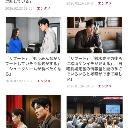
混乱している」
2026.02.16 10:40
エンタメ
2026.02.23 19:00
エンタメ
「リブート」「もうみんながリ
「リブート」「鈴木亮平の後ろ
ブートしていそうな気がする」
に松山ケンイチが見える」「日
「シュークリームが食べたくな
曜劇場定番の情報量と謎の多さ
る」
でいろいろと考察ができて楽し
い」
2026.02.02 10:32
エンタメ
2026.01.26 10:38
エンタメ