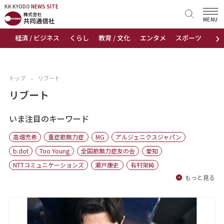
KK KYODO
KK KYODO
NEWS SITE
NEWS SITE
MENU
›
経済 / ビジネス
くらし
教育 / 文化
エンタメ
スポーツ
地
トップページ
お知らせ
トップ
›
リブート
ニュース
リブート
おすすめコンテンツ
いま注目のキーワード
高畑充希
重症筋無力症
MG
アルジェニクスジャパン
出版物
b.dot
Too Young
全国筋無力症友の会
愛知
NTTコミュニケーションズ
瀬戸康史
有村架純
会社概要
もっと見る