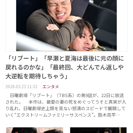
「リブート」「早瀬と夏海は最後に元の顔に
戻れるのかな」「最終回、大どんでん返しや
大逆転を期待しちゃう」
2026.03.23 11:32
エンタメ
日曜劇場「リブート」（TBS系）の第9話が、22日に放送
された。 本作は、最愛の妻の死をめぐってうそと真実が入
り乱れ、日曜劇場史上類を見ない怒濤のスピードで展開して
いく“エクストリームファミリーサスペンス”。鈴木亮平…