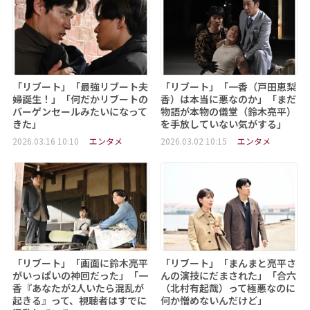
「リブート」「最強リブート夫
「リブート」「一香（戸田恵梨
婦誕生！」「何だかリブートの
香）は本当に悪なのか」「まだ
バーゲンセールみたいになって
物語が本物の儀堂（鈴木亮平）
きた」
を手放していない気がする」
2026.03.16 10:10
エンタメ
2026.03.02 10:15
エンタメ
「リブート」「画面に鈴木亮平
「リブート」「まんまと亮平さ
がいっぱいの神回だった」「一
んの演技にだまされた」「合六
香『あなたが2人いたら混乱が
（北村有起哉）って極悪なのに
起きる』って、視聴者はすでに
何か憎めないんだけど」