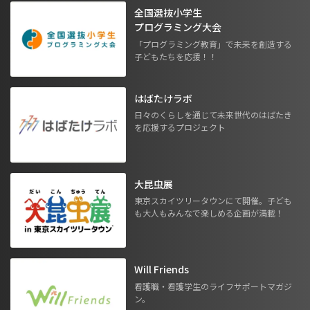
全国選抜小学生
プログラミング大会
「プログラミング教育」で未来を創造する
子どもたちを応援！！
はばたけラボ
日々のくらしを通じて未来世代のはばたき
を応援するプロジェクト
大昆虫展
東京スカイツリータウンにて開催。子ども
も大人もみんなで楽しめる企画が満載！
Will Friends
看護職・看護学生のライフサポートマガジ
ン。