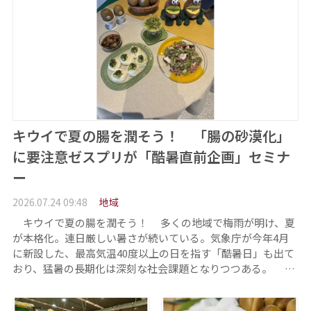
キウイで夏の腸を潤そう！ 「腸の砂漠化」
に要注意ゼスプリが「酷暑直前企画」セミナ
ー
2026.07.24 09:48
地域
キウイで夏の腸を潤そう！ 多くの地域で梅雨が明け、夏
が本格化。連日厳しい暑さが続いている。気象庁が今年4月
に新設した、最高気温40度以上の日を指す「酷暑日」も出て
おり、猛暑の長期化は深刻な社会課題となりつつある。 …