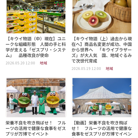
【キウイ物語（中）現在】ユニ
【キウイ物語（上）過去から現
ークな組織形態 人間の手と科
在へ】商品名変更が成功、中国
学が支える「ゼスプリ・システ
から世界へ 「キウイブラザー
ム」 品種改良が使命
ズ」が大人気 国、地域ぐるみ
で次世代育成
2026.05.20 12:00
地域
2026.05.19 12:00
地域
栄養不良を吹き飛ばせ！ フル
【動画】栄養不良を吹き飛ば
ーツの活用で健康な食事をゼス
せ！ フルーツの活用で健康な
プリが万博でイベント
食事をゼスプリが万博でイベン