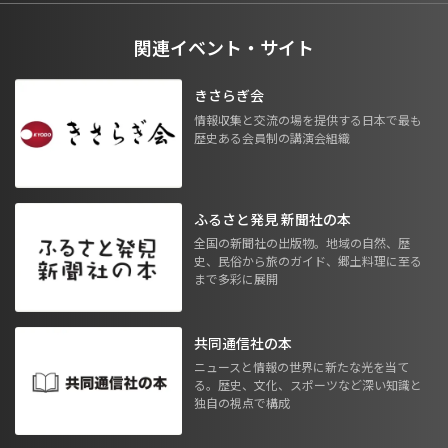
関連イベント・サイト
きさらぎ会
情報収集と交流の場を提供する日本で最も
歴史ある会員制の講演会組織
ふるさと発見 新聞社の本
全国の新聞社の出版物。地域の自然、歴
史、民俗から旅のガイド、郷土料理に至る
まで多彩に展開
共同通信社の本
ニュースと情報の世界に新たな光を当て
る。歴史、文化、スポーツなど深い知識と
独自の視点で構成