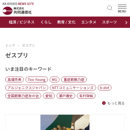
KK KYODO
KK KYODO
NEWS SITE
NEWS SITE
MENU
›
経済 / ビジネス
くらし
教育 / 文化
エンタメ
スポーツ
地
トップページ
お知らせ
トップ
›
ゼスプリ
ニュース
ゼスプリ
おすすめコンテンツ
いま注目のキーワード
高畑充希
Too Young
MG
重症筋無力症
出版物
アルジェニクスジャパン
NTTコミュニケーションズ
b.dot
全国筋無力症友の会
愛知
瀬戸康史
有村架純
会社概要
もっと見る