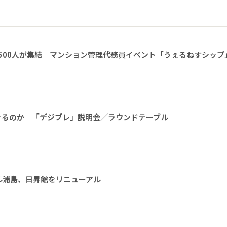
1500人が集結 マンション管理代務員イベント「うぇるねすシップ
きるのか 「デジブレ」説明会／ラウンドテーブル
ル浦島、日昇館をリニューアル