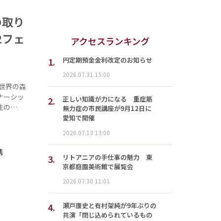
の取り
2フェ
アクセスランキング
1.
円定期預金金利改定のお知らせ
2026.07.31 15:00
世界の森
ナーシッ
2.
正しい知識が力になる 重症筋
性の…
無力症の市民講座が9月12日に
愛知で開催
2026.07.13 13:00
携
3.
リトアニアの手仕事の魅力 東
京都庭園美術館で展覧会
2026.07.30 11:01
4.
瀬戸康史と有村架純が9年ぶりの
共演「閉じ込められているもの