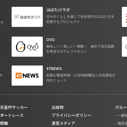
はばたけラボ
日々のくらしを通じて未来世代のはばたきを
応援するプロジェクト
る子
OVO
ジ
美味しい！楽しい！感動！ 身近で旬な話題
を発信するウェブマガジン
47NEWS
ネ
全国47都道府県・52参加新聞社と共同通信の
内外ニュース
天皇杯サッカー
出版物
グルー
オートレース
プライバシーポリシー
- 一
競輪
運営メディア
- 株