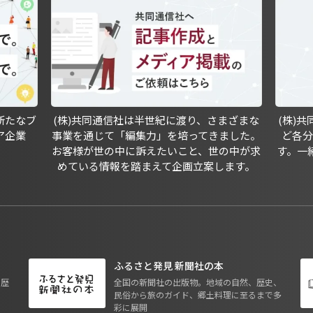
新たなブ
(株)共同通信社は半世紀に渡り、さまざまな
(株)
ア企業
事業を通じて「編集力」を培ってきました。
ど各
お客様が世の中に訴えたいこと、世の中が求
す。一
めている情報を踏まえて企画立案します。
ふるさと発見 新聞社の本
も歴
全国の新聞社の出版物。地域の自然、歴史、
民俗から旅のガイド、郷土料理に至るまで多
彩に展開