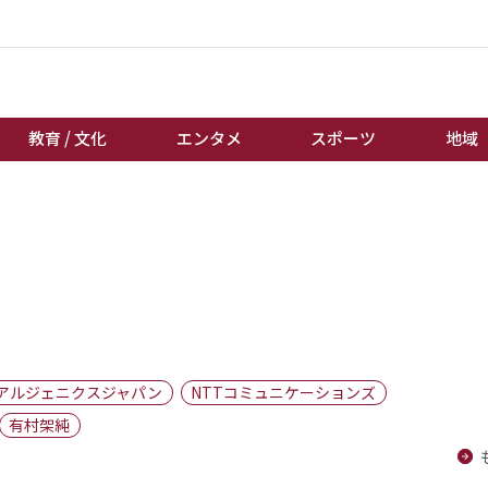
教育 / 文化
エンタメ
スポーツ
地域
経済 / ビジネス
誰もが輝いて働く社会へ
くらし
天皇杯サッカー
教育 / 文化
オートレース
エンタメ
競輪
スポーツ
ボートレース
地域
棋王戦
アルジェニクスジャパン
NTTコミュニケーションズ
キーパーソン
女流本因坊戦
有村架純