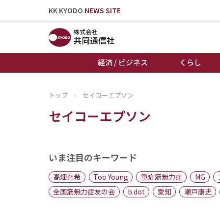
KK KYODO
NEWS SITE
経済 / ビジネス
くらし
トップ
›
セイコーエプソン
トップページ
セイコーエプソン
お知らせ
いま注目のキーワード
高畑充希
Too Young
重症筋無力症
MG
全国筋無力症友の会
b.dot
愛知
瀬戸康史