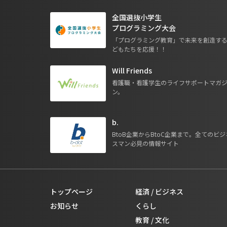
全国選抜小学生
プログラミング大会
「プログラミング教育」で未来を創造す
どもたちを応援！！
Will Friends
看護職・看護学生のライフサポートマガ
ン。
b.
BtoB企業からBtoC企業まで。全てのビジ
スマン必見の情報サイト
トップページ
経済 / ビジネス
お知らせ
くらし
教育 / 文化