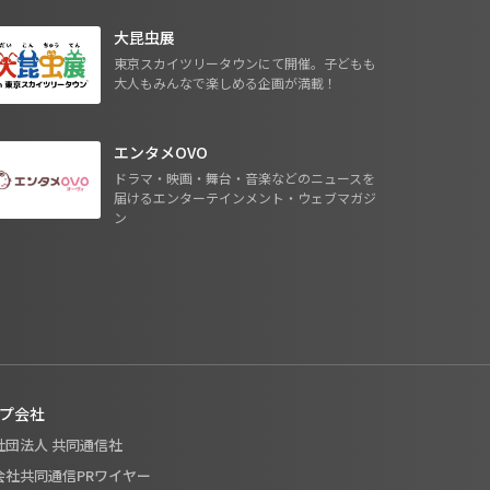
大昆虫展
東京スカイツリータウンにて開催。子どもも
大人もみんなで楽しめる企画が満載！
エンタメOVO
ドラマ・映画・舞台・音楽などのニュースを
届けるエンターテインメント・ウェブマガジ
ン
プ会社
般社団法人 共同通信社
式会社共同通信PRワイヤー