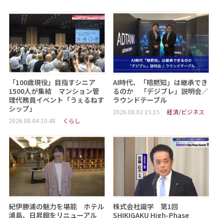
「100歳現役」目指すシニア
AI時代、「暗黙知」は継承でき
1500人が集結 マンション管
るのか 「デジブレ」説明会／
理代務員イベント「うぇるねす
ラウンドテーブル
シップ」
2026.08.03 15:15
経済/ビジネス
2026.08.04 10:48
くらし
紀伊勝浦の魅力を堪能 ホテル
株式会社識学 第1回
浦島、日昇館をリニューアル
SHIKIGAKU High-Phase