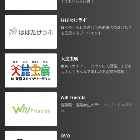
子どもたちを応援！！
はばたけラボ
日々のくらしを通じて未来世代のはばたき
を応援するプロジェクト
大昆虫展
東京スカイツリータウンにて開催。子ども
も大人もみんなで楽しめる企画が満載！
Will Friends
看護職・看護学生のライフサポートマガジ
ン。
OVO