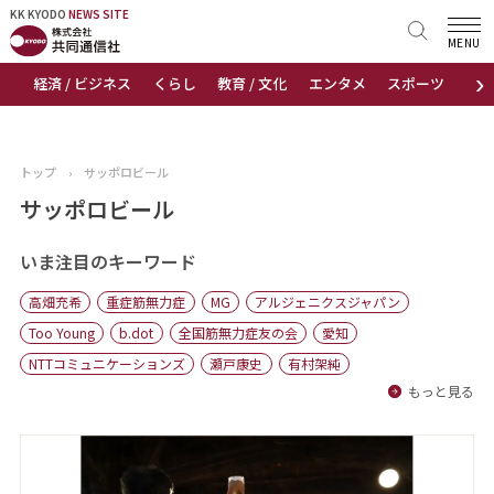
KK KYODO
KK KYODO
NEWS SITE
NEWS SITE
MENU
›
経済 / ビジネス
くらし
教育 / 文化
エンタメ
スポーツ
地
トップページ
お知らせ
トップ
›
サッポロビール
ニュース
サッポロビール
おすすめコンテンツ
いま注目のキーワード
高畑充希
重症筋無力症
MG
アルジェニクスジャパン
出版物
Too Young
b.dot
全国筋無力症友の会
愛知
NTTコミュニケーションズ
瀬戸康史
有村架純
会社概要
もっと見る