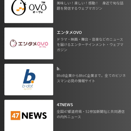
美味しい！楽しい！感動！ 身近で旬な話
題を発信するウェブマガジン
エンタメOVO
ドラマ・映画・舞台・音楽などのニュース
を届けるエンターテインメント・ウェブマ
ガジン
b.
BtoB企業からBtoC企業まで。全てのビジネ
スマン必見の情報サイト
47NEWS
全国47都道府県・52参加新聞社と共同通信
の内外ニュース