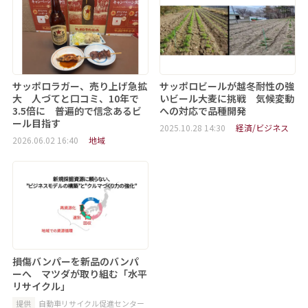
サッポロラガー、売り上げ急拡
サッポロビールが越冬耐性の強
大 人づてと口コミ、10年で
いビール大麦に挑戦 気候変動
3.5倍に 普遍的で信念あるビ
への対応で品種開発
ール目指す
2025.10.28 14:30
経済/ビジネス
2026.06.02 16:40
地域
損傷バンパーを新品のバンパ
ーへ マツダが取り組む「水平
リサイクル」
提供
自動車リサイクル促進センター