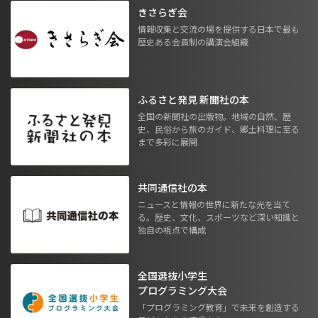
きさらぎ会
情報収集と交流の場を提供する日本で最も
歴史ある会員制の講演会組織
ふるさと発見 新聞社の本
全国の新聞社の出版物。地域の自然、歴
史、民俗から旅のガイド、郷土料理に至る
まで多彩に展開
共同通信社の本
ニュースと情報の世界に新たな光を当て
る。歴史、文化、スポーツなど深い知識と
独自の視点で構成
全国選抜小学生
プログラミング大会
「プログラミング教育」で未来を創造する