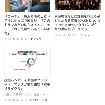
「コーチ」「唐沢寿明の出るド
家庭環境などに課題を抱える子
ラマはやっぱり面白い」「この
どもたちを応援COACH Dream
ドラマみたいにちょっとコーチ
it Real×NPOカタリバ、給付
してくれる先輩がいるといいよ
型の奨学金プログラム
ね」
2025.03.24 12:51
くらし
2025.10.20 10:56
エンタメ
損傷バンパーを新品のバンパ
ーへ マツダが取り組む「水平
リサイクル」
提供
自動車リサイクル促進センター
2026.08.06 14:12
SPONSORED