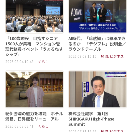
「100歳現役」目指すシニア
AI時代、「暗黙知」は継承でき
1500人が集結 マンション管
るのか 「デジブレ」説明会／
理代務員イベント「うぇるねす
ラウンドテーブル
シップ」
2026.08.03 15:15
経済/ビジネス
2026.08.04 10:48
くらし
紀伊勝浦の魅力を堪能 ホテル
株式会社識学 第1回
浦島、日昇館をリニューアル
SHIKIGAKU High-Phase
Summit
2026.08.03 09:41
くらし
2026.07.31 16:56
経済/ビジネス