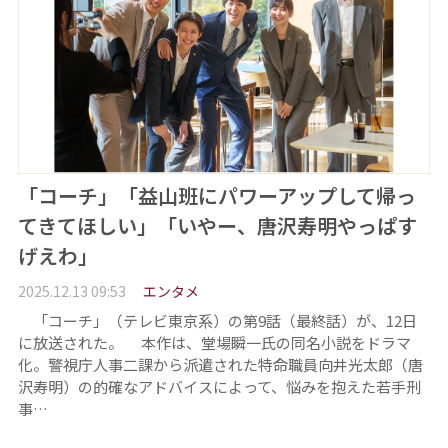
「コーチ」「益山班にパワーアップして帰っ
てきてほしい」「いやー、唐沢寿明やっぱす
げえわ」
2025.12.13 09:53
エンタメ
「コーチ」（テレビ東京系）の第9話（最終話）が、12日
に放送された。 本作は、堂場瞬一氏の同名小説をドラマ
化。警視庁人事二課から派遣された特命職員向井光太郎（唐
沢寿明）の的確なアドバイスによって、悩みを抱えた若手刑
事…