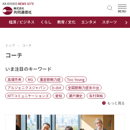
KK KYODO
KK KYODO
NEWS SITE
NEWS SITE
MENU
›
経済 / ビジネス
くらし
教育 / 文化
エンタメ
スポーツ
地
トップページ
お知らせ
トップ
›
コーチ
ニュース
コーチ
おすすめコンテンツ
いま注目のキーワード
高畑充希
MG
重症筋無力症
Too Young
出版物
アルジェニクスジャパン
b.dot
全国筋無力症友の会
NTTコミュニケーションズ
愛知
瀬戸康史
有村架純
会社概要
もっと見る