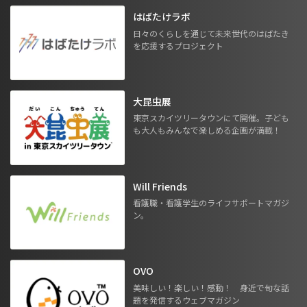
はばたけラボ
日々のくらしを通じて未来世代のはばたき
を応援するプロジェクト
大昆虫展
東京スカイツリータウンにて開催。子ども
も大人もみんなで楽しめる企画が満載！
Will Friends
看護職・看護学生のライフサポートマガジ
ン。
OVO
美味しい！楽しい！感動！ 身近で旬な話
題を発信するウェブマガジン