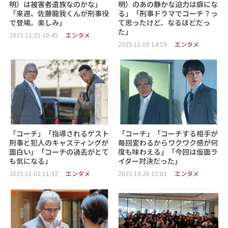
明）は被害者遺族なのかな」
明）のあの静かな迫力は癖にな
「来週、佐藤龍我くんが刑事役
る」「刑事ドラマでコーチ？っ
で登場。楽しみ」
て思ったけど、なるほどだっ
た」
2025.11.25 10:45
エンタメ
2025.11.09 14:59
エンタメ
「コーチ」「指導されるゲスト
「コーチ」「コーチする相手が
刑事と犯人のキャスティングが
毎回変わるからワクワク感が何
面白い」「コーチの過去がとて
度も味わえる」「今回は仮面ラ
も気になる」
イダー対決だった」
2025.11.02 11:32
エンタメ
2025.10.26 12:01
エンタメ