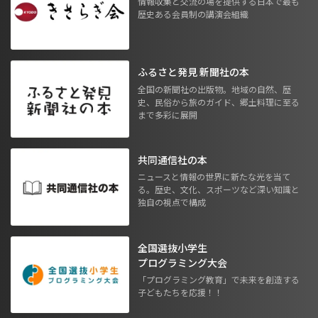
情報収集と交流の場を提供する日本で最も
歴史ある会員制の講演会組織
ふるさと発見 新聞社の本
全国の新聞社の出版物。地域の自然、歴
史、民俗から旅のガイド、郷土料理に至る
まで多彩に展開
共同通信社の本
ニュースと情報の世界に新たな光を当て
る。歴史、文化、スポーツなど深い知識と
独自の視点で構成
全国選抜小学生
プログラミング大会
「プログラミング教育」で未来を創造する
子どもたちを応援！！