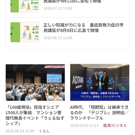
民講座が9月12日に愛知で開催
2026.07.13 13:00
正しい知識が力になる 重症筋無力症の市
民講座が8月8日に広島で開催
2026.06.15 13:00
「100歳現役」目指すシニア
AI時代、「暗黙知」は継承でき
1500人が集結 マンション管
るのか 「デジブレ」説明会／
理代務員イベント「うぇるねす
ラウンドテーブル
シップ」
2026.08.03 15:15
経済/ビジネス
2026.08.04 10:48
くらし