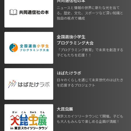
共同通信社の本
ニュースと情報の世界に新たな光を当て
る。歴史、文化、スポーツなど深い知識と
独自の視点で構成
全国選抜小学生
プログラミング大会
「プログラミング教育」で未来を創造する
子どもたちを応援！！
はばたけラボ
日々のくらしを通じて未来世代のはばたき
を応援するプロジェクト
大昆虫展
東京スカイツリータウンにて開催。子ども
も大人もみんなで楽しめる企画が満載！