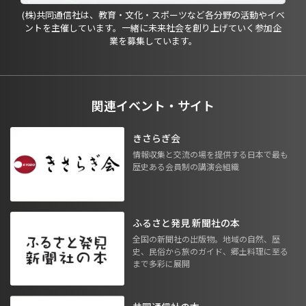
(株)共同通信社は、教育・文化・スポーツなど各分野の活動やイベ
ントを主催しています。一緒に未来社会を創り上げていく参加企
業を募集しています。
関連イベント・サイト
きさらぎ会
情報収集と交流の場を提供する日本で最も
歴史ある会員制の講演会組織
ふるさと発見 新聞社の本
全国の新聞社の出版物。地域の自然、歴
史、民俗から旅のガイド、郷土料理に至る
まで多彩に展開