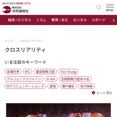
KK KYODO
KK KYODO
NEWS SITE
NEWS SITE
MENU
›
経済 / ビジネス
くらし
教育 / 文化
エンタメ
スポーツ
地
トップページ
お知らせ
トップ
›
クロスリアリティ
ニュース
クロスリアリティ
おすすめコンテンツ
いま注目のキーワード
高畑充希
MG
重症筋無力症
Too Young
出版物
アルジェニクスジャパン
b.dot
全国筋無力症友の会
NTTコミュニケーションズ
愛知
瀬戸康史
有村架純
会社概要
もっと見る