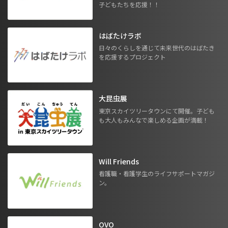
子どもたちを応援！！
はばたけラボ
日々のくらしを通じて未来世代のはばたき
を応援するプロジェクト
大昆虫展
東京スカイツリータウンにて開催。子ども
も大人もみんなで楽しめる企画が満載！
Will Friends
看護職・看護学生のライフサポートマガジ
ン。
OVO