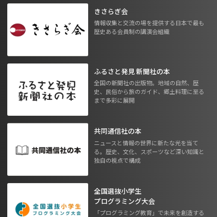
きさらぎ会
情報収集と交流の場を提供する日本で最も
歴史ある会員制の講演会組織
ふるさと発見 新聞社の本
全国の新聞社の出版物。地域の自然、歴
史、民俗から旅のガイド、郷土料理に至る
まで多彩に展開
共同通信社の本
ニュースと情報の世界に新たな光を当て
る。歴史、文化、スポーツなど深い知識と
独自の視点で構成
全国選抜小学生
プログラミング大会
「プログラミング教育」で未来を創造する