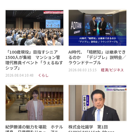
「100歳現役」目指すシニア
AI時代、「暗黙知」は継承でき
1500人が集結 マンション管
るのか 「デジブレ」説明会／
理代務員イベント「うぇるねす
ラウンドテーブル
シップ」
2026.08.03 15:15
経済/ビジネス
2026.08.04 10:48
くらし
紀伊勝浦の魅力を堪能 ホテル
株式会社識学 第1回