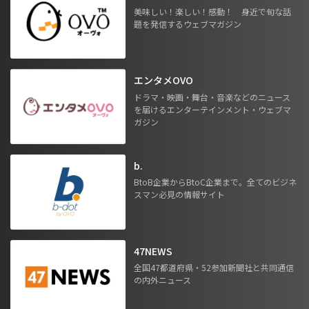
美味しい！楽しい！感動！ 身近で旬な話
題を発信するウェブマガジン
エンタメOVO
ドラマ・映画・舞台・音楽などのニュース
を届けるエンターテインメント・ウェブマ
ガジン
b.
BtoB企業からBtoC企業まで。全てのビジネ
スマン必見の情報サイト
47NEWS
全国47都道府県・52参加新聞社と共同通信
の内外ニュース