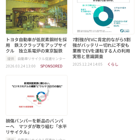
トヨタ自動車が低炭素鋼材を採
7割強がEVに肯定的ながら5割
用 鉄スクラップをアップサイ
強がバッテリー切れに不安も
クル 独立系電炉の東京製鉄
業務でEVを運転する人の利用
実態と意識調査
提供
自動車リサイクル促進センター
2025.12.24 14:05
くらし
2026.03.24 13:00
SPONSORED
損傷バンパーを新品のバンパ
ーへ マツダが取り組む「水平
リサイクル」
提供
自動車リサイクル促進センター