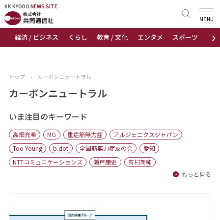
KK KYODO
KK KYODO
NEWS SITE
NEWS SITE
MENU
›
経済 / ビジネス
くらし
教育 / 文化
エンタメ
スポーツ
地
トップページ
お知らせ
トップ
›
カーボンニュートラル
ニュース
カーボンニュートラル
おすすめコンテンツ
いま注目のキーワード
高畑充希
MG
重症筋無力症
アルジェニクスジャパン
出版物
Too Young
b.dot
全国筋無力症友の会
愛知
NTTコミュニケーションズ
瀬戸康史
有村架純
会社概要
もっと見る