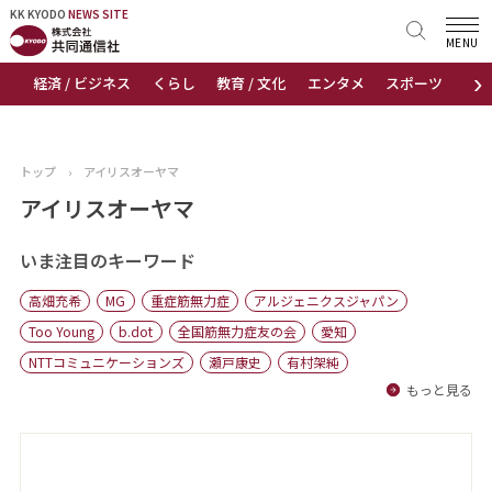
KK KYODO
KK KYODO
NEWS SITE
NEWS SITE
MENU
›
経済 / ビジネス
くらし
教育 / 文化
エンタメ
スポーツ
地
トップページ
お知らせ
トップ
›
アイリスオーヤマ
ニュース
アイリスオーヤマ
おすすめコンテンツ
いま注目のキーワード
高畑充希
MG
重症筋無力症
アルジェニクスジャパン
出版物
Too Young
b.dot
全国筋無力症友の会
愛知
NTTコミュニケーションズ
瀬戸康史
有村架純
会社概要
もっと見る