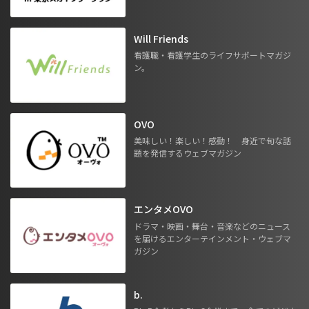
Will Friends
看護職・看護学生のライフサポートマガジ
ン。
OVO
美味しい！楽しい！感動！ 身近で旬な話
題を発信するウェブマガジン
エンタメOVO
ドラマ・映画・舞台・音楽などのニュース
を届けるエンターテインメント・ウェブマ
ガジン
b.