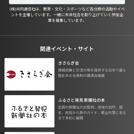
(株)共同通信社は、教育・文化・スポーツなど各分野の活動やイベ
ントを主催しています。一緒に未来社会を創り上げていく参加企
業を募集しています。
関連イベント・サイト
きさらぎ会
情報収集と交流の場を提供する日本で最も
歴史ある会員制の講演会組織
ふるさと発見 新聞社の本
全国の新聞社の出版物。地域の自然、歴
史、民俗から旅のガイド、郷土料理に至る
まで多彩に展開