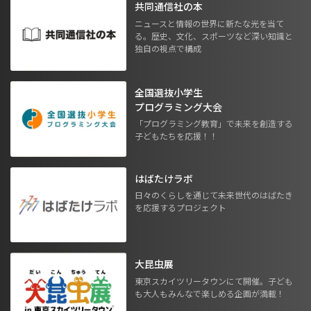
共同通信社の本
ニュースと情報の世界に新たな光を当て
る。歴史、文化、スポーツなど深い知識と
独自の視点で構成
全国選抜小学生
プログラミング大会
「プログラミング教育」で未来を創造する
子どもたちを応援！！
はばたけラボ
日々のくらしを通じて未来世代のはばたき
を応援するプロジェクト
大昆虫展
東京スカイツリータウンにて開催。子ども
も大人もみんなで楽しめる企画が満載！