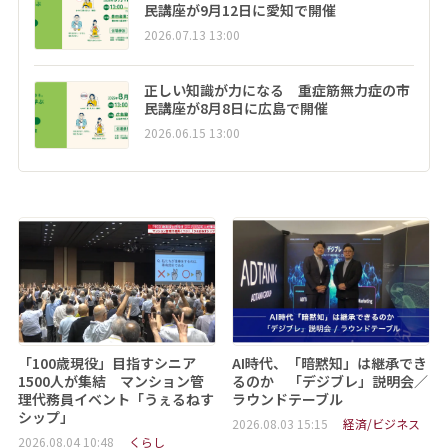
民講座が9月12日に愛知で開催
2026.07.13 13:00
正しい知識が力になる 重症筋無力症の市
民講座が8月8日に広島で開催
2026.06.15 13:00
「100歳現役」目指すシニア
AI時代、「暗黙知」は継承でき
1500人が集結 マンション管
るのか 「デジブレ」説明会／
理代務員イベント「うぇるねす
ラウンドテーブル
シップ」
2026.08.03 15:15
経済/ビジネス
2026.08.04 10:48
くらし