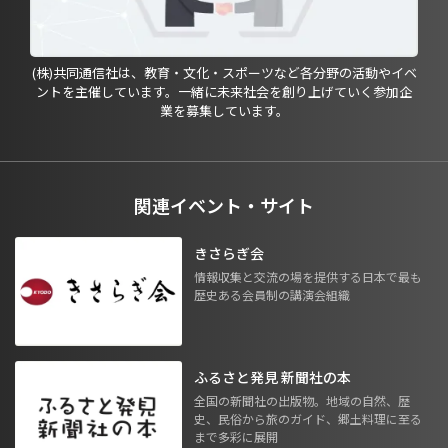
(株)共同通信社は、教育・文化・スポーツなど各分野の活動やイベ
ントを主催しています。一緒に未来社会を創り上げていく参加企
業を募集しています。
関連イベント・サイト
きさらぎ会
情報収集と交流の場を提供する日本で最も
歴史ある会員制の講演会組織
ふるさと発見 新聞社の本
全国の新聞社の出版物。地域の自然、歴
史、民俗から旅のガイド、郷土料理に至る
まで多彩に展開