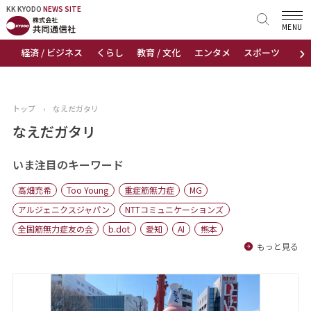
KK KYODO
KK KYODO
NEWS SITE
NEWS SITE
MENU
›
経済 / ビジネス
くらし
教育 / 文化
エンタメ
スポーツ
地
トップページ
お知らせ
トップ
›
なえだガタリ
ニュース
なえだガタリ
おすすめコンテンツ
いま注目のキーワード
高畑充希
Too Young
重症筋無力症
MG
出版物
アルジェニクスジャパン
NTTコミュニケーションズ
全国筋無力症友の会
b.dot
愛知
AI
熊本
会社概要
もっと見る