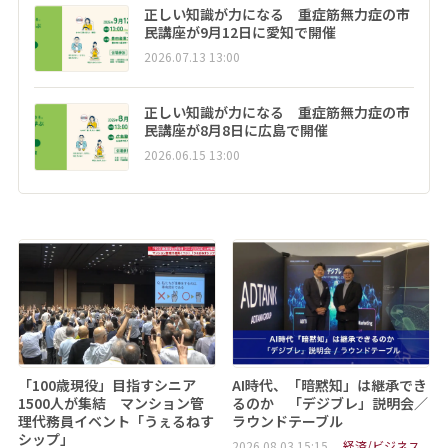
正しい知識が力になる 重症筋無力症の市
民講座が9月12日に愛知で開催
2026.07.13 13:00
正しい知識が力になる 重症筋無力症の市
民講座が8月8日に広島で開催
2026.06.15 13:00
「100歳現役」目指すシニア
AI時代、「暗黙知」は継承でき
1500人が集結 マンション管
るのか 「デジブレ」説明会／
理代務員イベント「うぇるねす
ラウンドテーブル
シップ」
2026.08.03 15:15
経済/ビジネス