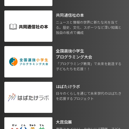
共同通信社の本
ニュースと情報の世界に新たな光を当て
る。歴史、文化、スポーツなど深い知識と
独自の視点で構成
全国選抜小学生
プログラミング大会
「プログラミング教育」で未来を創造する
子どもたちを応援！！
はばたけラボ
日々のくらしを通じて未来世代のはばたき
を応援するプロジェクト
大昆虫展
東京スカイツリータウンにて開催。子ども