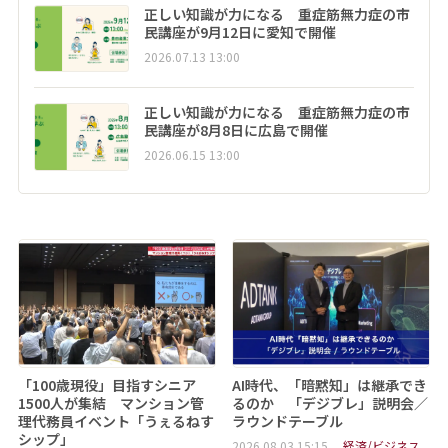
正しい知識が力になる 重症筋無力症の市
民講座が9月12日に愛知で開催
2026.07.13 13:00
正しい知識が力になる 重症筋無力症の市
民講座が8月8日に広島で開催
2026.06.15 13:00
「100歳現役」目指すシニア
AI時代、「暗黙知」は継承でき
1500人が集結 マンション管
るのか 「デジブレ」説明会／
理代務員イベント「うぇるねす
ラウンドテーブル
シップ」
2026.08.03 15:15
経済/ビジネス