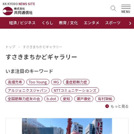
KK KYODO
KK KYODO
NEWS SITE
NEWS SITE
MENU
›
経済 / ビジネス
くらし
教育 / 文化
エンタメ
スポーツ
地
トップページ
お知らせ
トップ
›
すさきまちかどギャラリー
ニュース
すさきまちかどギャラリー
おすすめコンテンツ
いま注目のキーワード
高畑充希
Too Young
MG
重症筋無力症
出版物
アルジェニクスジャパン
NTTコミュニケーションズ
全国筋無力症友の会
b.dot
愛知
瀬戸康史
有村架純
会社概要
もっと見る