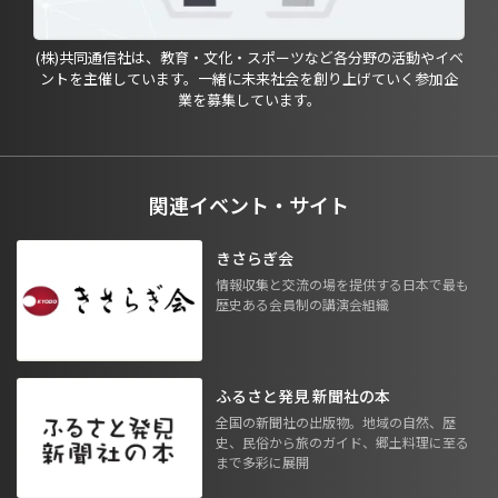
(株)共同通信社は、教育・文化・スポーツなど各分野の活動やイベ
ントを主催しています。一緒に未来社会を創り上げていく参加企
業を募集しています。
関連イベント・サイト
きさらぎ会
情報収集と交流の場を提供する日本で最も
歴史ある会員制の講演会組織
ふるさと発見 新聞社の本
全国の新聞社の出版物。地域の自然、歴
史、民俗から旅のガイド、郷土料理に至る
まで多彩に展開