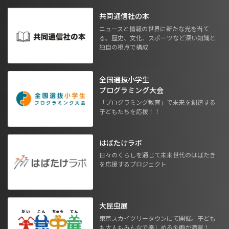
共同通信社の本
ニュースと情報の世界に新たな光を当て
る。歴史、文化、スポーツなど深い知識と
独自の視点で構成
全国選抜小学生
プログラミング大会
「プログラミング教育」で未来を創造する
子どもたちを応援！！
はばたけラボ
日々のくらしを通じて未来世代のはばたき
を応援するプロジェクト
大昆虫展
東京スカイツリータウンにて開催。子ども
も大人もみんなで楽しめる企画が満載！