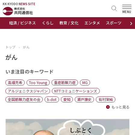
KK KYODO
KK KYODO
NEWS SITE
NEWS SITE
MENU
›
経済 / ビジネス
くらし
教育 / 文化
エンタメ
スポーツ
地
トップページ
お知らせ
トップ
›
がん
ニュース
がん
おすすめコンテンツ
いま注目のキーワード
高畑充希
Too Young
重症筋無力症
MG
出版物
アルジェニクスジャパン
NTTコミュニケーションズ
全国筋無力症友の会
b.dot
愛知
瀬戸康史
有村架純
会社概要
もっと見る