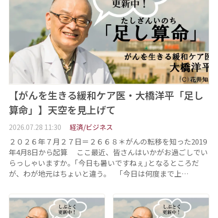
【がんを生きる緩和ケア医・大橋洋平「足し
算命」】天空を見上げて
2026.07.28 11:30
経済/ビジネス
２０２６年７月２７日＝２６６８＊がんの転移を知った2019
年4月8日から起算 ここ最近、皆さんはいかがお過ごしでい
らっしゃいますか。｢今日も暑いですねぇ｣となるところだ
が、わが地元はちょいと違う。 ｢今日は何度まで上…