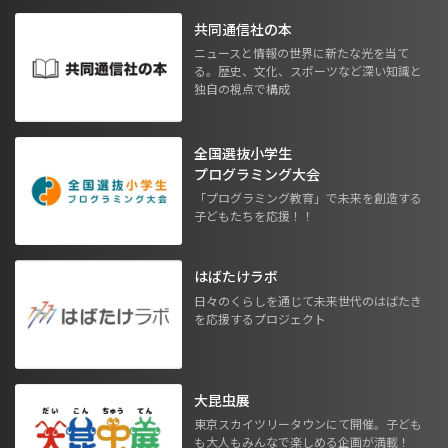
共同通信社の本
ニュースと情報の世界に新たな光を当て
る。歴史、文化、スポーツなど深い知識と
独自の視点で構成
全国選抜小学生
プログラミング大会
「プログラミング教育」で未来を創造する
子どもたちを応援！！
はばたけラボ
日々のくらしを通じて未来世代のはばたき
を応援するプロジェクト
大昆虫展
東京スカイツリータウンにて開催。子ども
も大人もみんなで楽しめる企画が満載！