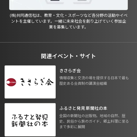
(株)共同通信社は、教育・文化・スポーツなど各分野の活動やイベ
ントを主催しています。一緒に未来社会を創り上げていく参加企
業を募集しています。
関連イベント・サイト
きさらぎ会
情報収集と交流の場を提供する日本で最も
歴史ある会員制の講演会組織
ふるさと発見 新聞社の本
全国の新聞社の出版物。地域の自然、歴
史、民俗から旅のガイド、郷土料理に至る
まで多彩に展開