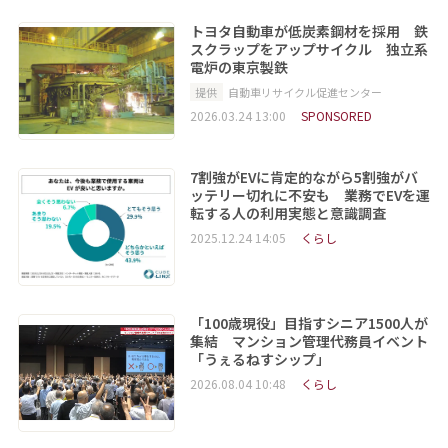
トヨタ自動車が低炭素鋼材を採用 鉄
スクラップをアップサイクル 独立系
電炉の東京製鉄
提供
自動車リサイクル促進センター
2026.03.24 13:00
SPONSORED
7割強がEVに肯定的ながら5割強がバ
ッテリー切れに不安も 業務でEVを運
転する人の利用実態と意識調査
2025.12.24 14:05
くらし
「100歳現役」目指すシニア1500人が
集結 マンション管理代務員イベント
「うぇるねすシップ」
2026.08.04 10:48
くらし