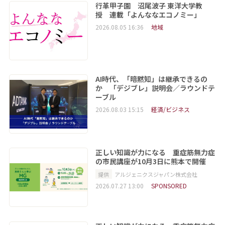
行革甲子園 沼尾波子 東洋大学教
授 連載「よんななエコノミー」
2026.08.05 16:36
地域
AI時代、「暗黙知」は継承できるの
か 「デジブレ」説明会／ラウンドテ
ーブル
2026.08.03 15:15
経済/ビジネス
正しい知識が力になる 重症筋無力症
の市民講座が10月3日に熊本で開催
提供
アルジェニクスジャパン株式会社
2026.07.27 13:00
SPONSORED