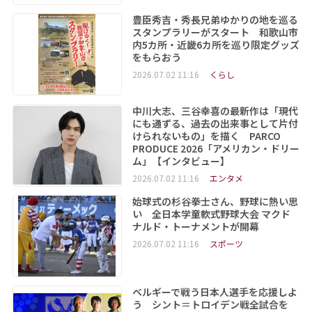
豊臣秀吉・秀長兄弟ゆかりの地を巡る
スタンプラリーがスタート 和歌山市
内5カ所・近畿6カ所を巡り限定グッズ
をもらおう
2026.07.02 11:16
くらし
中川大志、三谷幸喜の最新作は「現代
にも通ずる、過去の出来事として片付
けられないもの」を描く PARCO
PRODUCE 2026「アメリカン・ドリー
ム」【インタビュー】
2026.07.02 11:16
エンタメ
始球式の杉谷拳士さん、野球に熱い思
い 全日本学童軟式野球大会 マクド
ナルド・トーナメントが開幕
2026.07.02 11:16
スポーツ
ベルギーで戦う日本人選手を応援しよ
う シント＝トロイデン戦全試合を