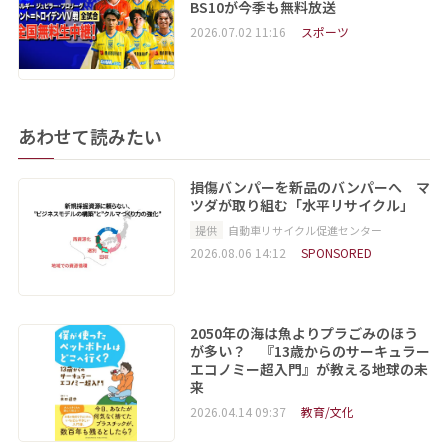
BS10が今季も無料放送
2026.07.02 11:16
スポーツ
あわせて読みたい
損傷バンパーを新品のバンパーへ マ
ツダが取り組む「水平リサイクル」
提供
自動車リサイクル促進センター
2026.08.06 14:12
SPONSORED
2050年の海は魚よりプラごみのほう
が多い？ 『13歳からのサーキュラー
エコノミー超入門』が教える地球の未
来
2026.04.14 09:37
教育/文化