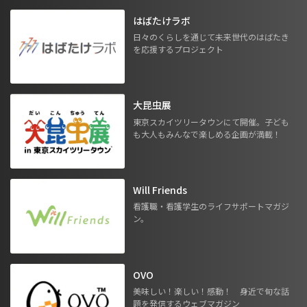
はばたけラボ
日々のくらしを通じて未来世代のはばたき
を応援するプロジェクト
大昆虫展
東京スカイツリータウンにて開催。子ども
も大人もみんなで楽しめる企画が満載！
Will Friends
看護職・看護学生のライフサポートマガジ
ン。
OVO
美味しい！楽しい！感動！ 身近で旬な話
題を発信するウェブマガジン