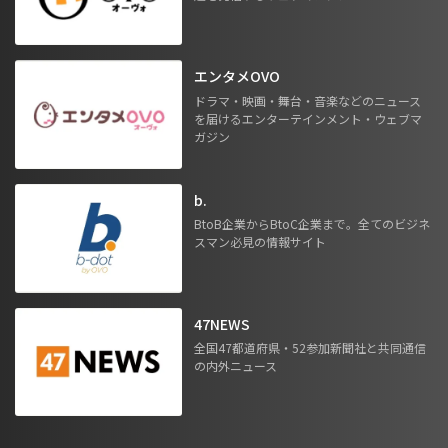
エンタメOVO
ドラマ・映画・舞台・音楽などのニュース
を届けるエンターテインメント・ウェブマ
ガジン
b.
BtoB企業からBtoC企業まで。全てのビジネ
スマン必見の情報サイト
47NEWS
全国47都道府県・52参加新聞社と共同通信
の内外ニュース