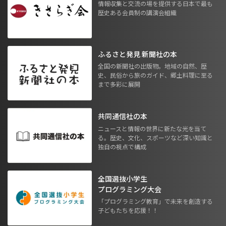
情報収集と交流の場を提供する日本で最も
歴史ある会員制の講演会組織
ふるさと発見 新聞社の本
全国の新聞社の出版物。地域の自然、歴
史、民俗から旅のガイド、郷土料理に至る
まで多彩に展開
共同通信社の本
ニュースと情報の世界に新たな光を当て
る。歴史、文化、スポーツなど深い知識と
独自の視点で構成
全国選抜小学生
プログラミング大会
「プログラミング教育」で未来を創造する
子どもたちを応援！！