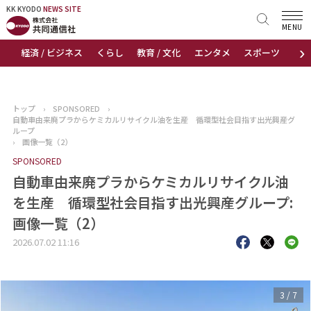
KK KYODO
KK KYODO
NEWS SITE
NEWS SITE
MENU
›
経済 / ビジネス
くらし
教育 / 文化
エンタメ
スポーツ
地
トップページ
お知らせ
トップ
›
SPONSORED
›
自動車由来廃プラからケミカルリサイクル油を生産 循環型社会目指す出光興産グ
ニュース
ループ
›
画像一覧（2）
SPONSORED
おすすめコンテンツ
自動車由来廃プラからケミカルリサイクル油
出版物
を生産 循環型社会目指す出光興産グループ:
画像一覧（2）
会社概要
2026.07.02 11:16
3
/
7