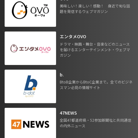
美味しい！楽しい！感動！ 身近で旬な話
題を発信するウェブマガジン
エンタメOVO
ドラマ・映画・舞台・音楽などのニュース
を届けるエンターテインメント・ウェブマ
ガジン
b.
BtoB企業からBtoC企業まで。全てのビジネ
スマン必見の情報サイト
47NEWS
全国47都道府県・52参加新聞社と共同通信
の内外ニュース