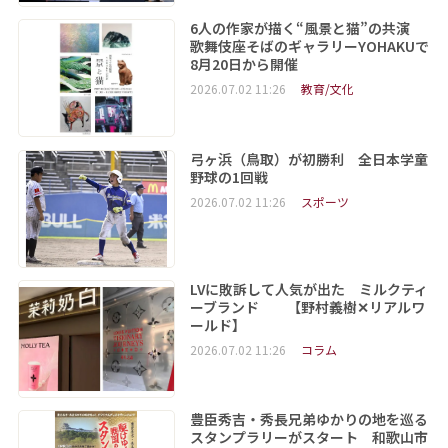
6人の作家が描く“風景と猫”の共演
歌舞伎座そばのギャラリーYOHAKUで
8月20日から開催
2026.07.02 11:26
教育/文化
弓ヶ浜（鳥取）が初勝利 全日本学童
野球の1回戦
2026.07.02 11:26
スポーツ
LVに敗訴して人気が出た ミルクティ
ーブランド 【野村義樹✕リアルワ
ールド】
2026.07.02 11:26
コラム
豊臣秀吉・秀長兄弟ゆかりの地を巡る
スタンプラリーがスタート 和歌山市