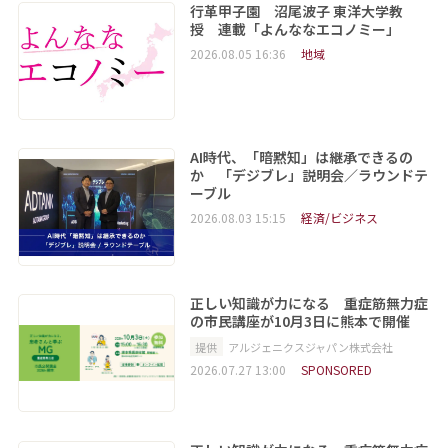
行革甲子園 沼尾波子 東洋大学教
授 連載「よんななエコノミー」
2026.08.05 16:36
地域
AI時代、「暗黙知」は継承できるの
か 「デジブレ」説明会／ラウンドテ
ーブル
2026.08.03 15:15
経済/ビジネス
正しい知識が力になる 重症筋無力症
の市民講座が10月3日に熊本で開催
提供
アルジェニクスジャパン株式会社
2026.07.27 13:00
SPONSORED