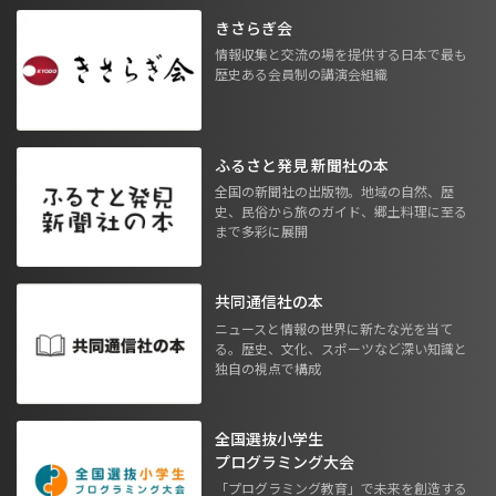
きさらぎ会
情報収集と交流の場を提供する日本で最も
歴史ある会員制の講演会組織
ふるさと発見 新聞社の本
全国の新聞社の出版物。地域の自然、歴
史、民俗から旅のガイド、郷土料理に至る
まで多彩に展開
共同通信社の本
ニュースと情報の世界に新たな光を当て
る。歴史、文化、スポーツなど深い知識と
独自の視点で構成
全国選抜小学生
プログラミング大会
「プログラミング教育」で未来を創造する