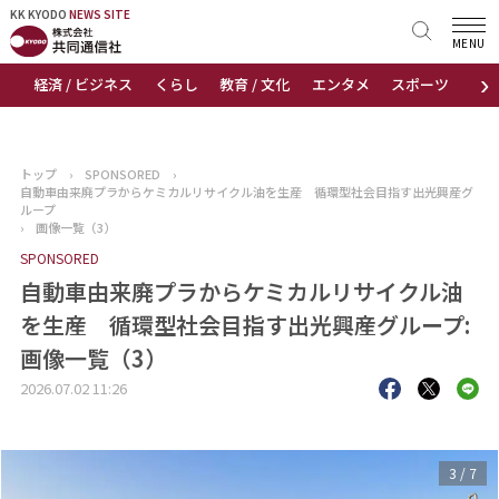
KK KYODO
KK KYODO
NEWS SITE
NEWS SITE
MENU
›
経済 / ビジネス
くらし
教育 / 文化
エンタメ
スポーツ
地
トップページ
お知らせ
トップ
›
SPONSORED
›
自動車由来廃プラからケミカルリサイクル油を生産 循環型社会目指す出光興産グ
ニュース
ループ
›
画像一覧（3）
SPONSORED
おすすめコンテンツ
自動車由来廃プラからケミカルリサイクル油
出版物
を生産 循環型社会目指す出光興産グループ:
画像一覧（3）
会社概要
2026.07.02 11:26
3
/
7