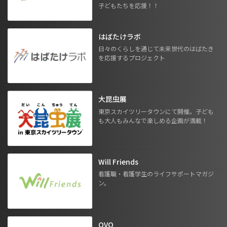
子どもたちを応援！！
はばたけラボ
日々のくらしを通じて未来世代のはばたき
を応援するプロジェクト
大昆虫展
東京スカイツリータウンにて開催。子ども
も大人もみんなで楽しめる企画が満載！
Will Friends
看護職・看護学生のライフサポートマガジ
ン。
OVO