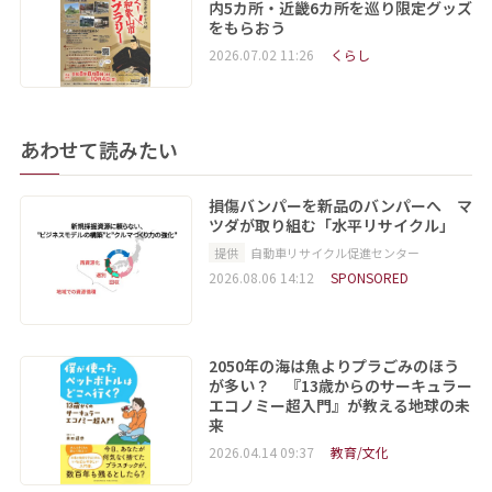
内5カ所・近畿6カ所を巡り限定グッズ
をもらおう
2026.07.02 11:26
くらし
あわせて読みたい
損傷バンパーを新品のバンパーへ マ
ツダが取り組む「水平リサイクル」
提供
自動車リサイクル促進センター
2026.08.06 14:12
SPONSORED
2050年の海は魚よりプラごみのほう
が多い？ 『13歳からのサーキュラー
エコノミー超入門』が教える地球の未
来
2026.04.14 09:37
教育/文化