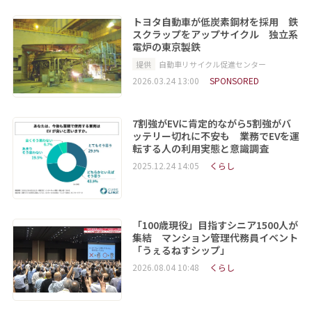
トヨタ自動車が低炭素鋼材を採用 鉄
スクラップをアップサイクル 独立系
電炉の東京製鉄
提供
自動車リサイクル促進センター
2026.03.24 13:00
SPONSORED
7割強がEVに肯定的ながら5割強がバ
ッテリー切れに不安も 業務でEVを運
転する人の利用実態と意識調査
2025.12.24 14:05
くらし
「100歳現役」目指すシニア1500人が
集結 マンション管理代務員イベント
「うぇるねすシップ」
2026.08.04 10:48
くらし