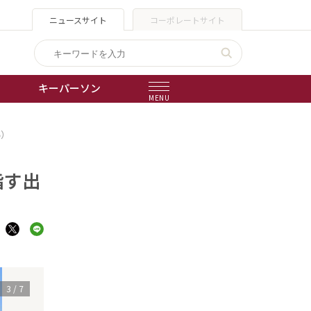
ニュースサイト
コーポレートサイト
キーパーソン
MENU
5）
出版物
会社概要
指す出
3
/
7