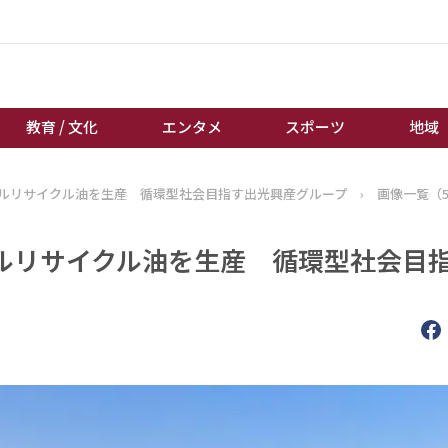
教育 / 文化
エンタメ
スポーツ
地域
ルリサイクル油を生産 循環型社会目指す出光興産グループ
›
画像一覧（
経済 / ビジネス
誰もが輝いて働く社会へ
くらし
天皇杯サッカー
ルリサイクル油を生産 循環型社会目
教育 / 文化
オートレース
）
エンタメ
競輪
スポーツ
ボートレース
地域
棋王戦
キーパーソン
女流本因坊戦