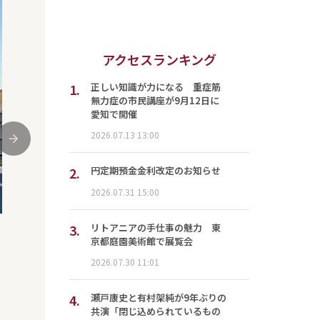
アクセスランキング
1.
正しい知識が力になる 重症筋
無力症の市民講座が9月12日に
愛知で開催
2026.07.13 13:00
次
2.
円定期預金金利改定のお知らせ
2026.07.31 15:00
3.
リトアニアの手仕事の魅力 東
京都庭園美術館で展覧会
2026.07.30 11:01
4.
瀬戸康史と有村架純が9年ぶりの
共演「閉じ込められているもの