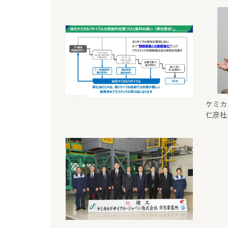
ケミカ
仁彦社