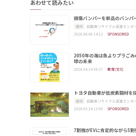
あわせて読みたい
損傷バンパーを新品のバンパ
提供
自動車リサイクル促進センタ
2026.08.06 14:12
SPONSORED
2050年の海は魚よりプラご
球の未来
2026.04.14 09:37
教育/文化
トヨタ自動車が低炭素鋼材を
提供
自動車リサイクル促進センタ
2026.03.24 13:00
SPONSORED
7割強がEVに肯定的ながら5