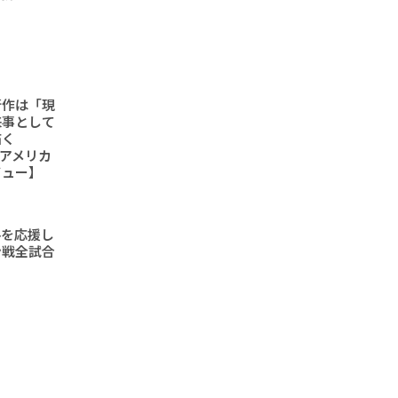
新作は「現
来事として
描く
6「アメリカ
ビュー】
手を応援し
ン戦全試合