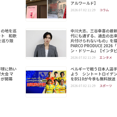
アルワールド】
2026.07.02 11:29
コラム
りの地を巡
中川大志、三谷幸喜の最
ート 和歌
代にも通ずる、過去の出
を巡り限
片付けられないもの」を
PARCO PRODUCE 202
ン・ドリーム」【インタ
2026.07.02 11:29
エンタメ
野球に熱い
ベルギーで戦う日本人選
大会 マ
よう シント＝トロイデ
トが開幕
をBS10が今季も無料放送
2026.07.02 11:29
スポーツ