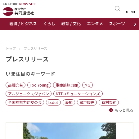
KK KYODO
KK KYODO
NEWS SITE
NEWS SITE
MENU
›
経済 / ビジネス
くらし
教育 / 文化
エンタメ
スポーツ
地
トップページ
お知らせ
トップ
›
プレスリリース
ニュース
プレスリリース
おすすめコンテンツ
いま注目のキーワード
高畑充希
Too Young
重症筋無力症
MG
出版物
アルジェニクスジャパン
NTTコミュニケーションズ
全国筋無力症友の会
b.dot
愛知
瀬戸康史
有村架純
会社概要
もっと見る