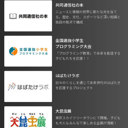
共同通信社の本
ニュースと情報の世界に新たな光を当て
る。歴史、文化、スポーツなど深い知識と
独自の視点で構成
全国選抜小学生
プログラミング大会
「プログラミング教育」で未来を創造する
子どもたちを応援！！
はばたけラボ
日々のくらしを通じて未来世代のはばたき
を応援するプロジェクト
大昆虫展
東京スカイツリータウンにて開催。子ども
も大人もみんなで楽しめる企画が満載！