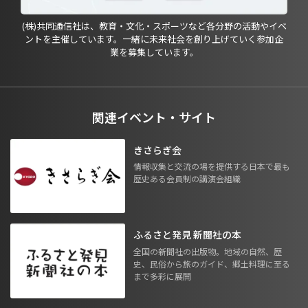
(株)共同通信社は、教育・文化・スポーツなど各分野の活動やイベ
ントを主催しています。一緒に未来社会を創り上げていく参加企
業を募集しています。
関連イベント・サイト
きさらぎ会
情報収集と交流の場を提供する日本で最も
歴史ある会員制の講演会組織
ふるさと発見 新聞社の本
全国の新聞社の出版物。地域の自然、歴
史、民俗から旅のガイド、郷土料理に至る
まで多彩に展開