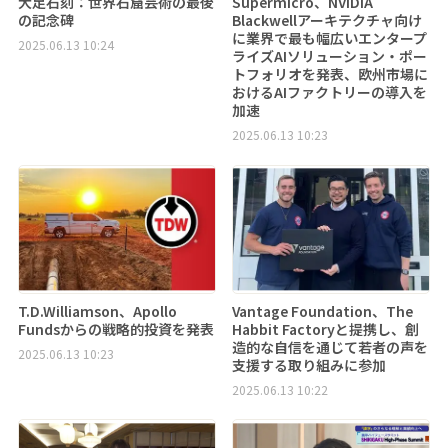
大足石刻：世界石窟芸術の最後
Supermicro、NVIDIA
の記念碑
Blackwellアーキテクチャ向け
に業界で最も幅広いエンタープ
2025.06.13 10:24
ライズAIソリューション・ポー
トフォリオを発表、欧州市場に
おけるAIファクトリーの導入を
加速
2025.06.13 10:23
T.D.Williamson、Apollo
Vantage Foundation、The
Fundsからの戦略的投資を発表
Habbit Factoryと提携し、創
造的な自信を通じて若者の声を
2025.06.13 10:23
支援する取り組みに参加
2025.06.13 10:22