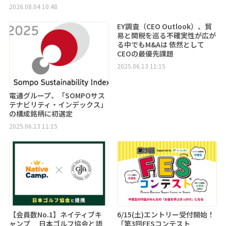
2026.08.04 10:48
EY調査（CEO Outlook）、貿
易と関税を巡る不確実性が広が
る中でもM&Aは 依然として
CEOの最優先課題
2025.06.13 11:15
電通グループ、「SOMPOサス
テナビリティ・インデックス」
の構成銘柄に初選定
2025.06.13 11:15
【会員数No.1】ネイティブキ
6/15(土)エントリー受付開始！
ャンプ 日本ゴルフ協会と語
「第3回FESコンテスト