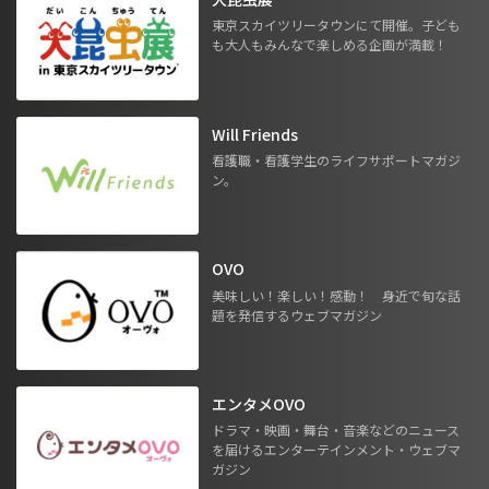
東京スカイツリータウンにて開催。子ども
も大人もみんなで楽しめる企画が満載！
Will Friends
看護職・看護学生のライフサポートマガジ
ン。
OVO
美味しい！楽しい！感動！ 身近で旬な話
題を発信するウェブマガジン
エンタメOVO
ドラマ・映画・舞台・音楽などのニュース
を届けるエンターテインメント・ウェブマ
ガジン