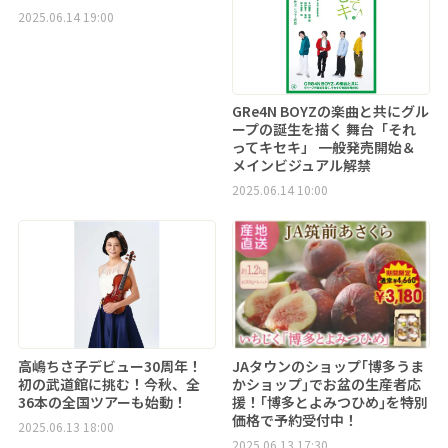
2025.06.14 19:00
GRe4N BOYZの楽曲と共にグル
ープの誕生を描く 舞台「それ
ってキセキ」 一般発売開始＆
メインビジュアル解禁
2025.06.14 10:00
高嶋ちさ子デビュー30周年！
JAタウンのショップ｢博多うま
初の武道館に挑む！今秋、全
かショップ｣でお盆の生産者応
36本の全国ツアーも始動！
援！｢博多とよみつひめ｣を特別
価格で予約受付中！
2025.06.13 18:00
2025.06.13 17:30