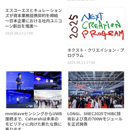
エスユーエスとキュレーション
ズが資本業務提携契約を締結
～日本企業における社内ユニコ
ーン創出を推進～
2025.06.13 17:00
ネクスト・クリエイション・プ
ログラム
2025.06.13 17:00
mmWaveセンシングからUWB
LONGi、SNEC2025でHIBC技
接続まで、Calterahは未来の
術および真の700Wモジュール
モビリティに向けた新たな旅に
を正式発表
乗り出す