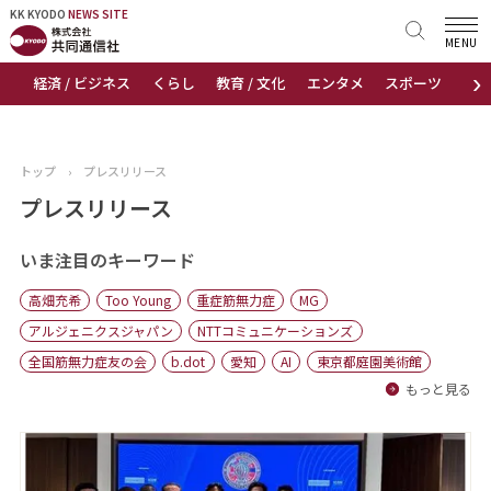
KK KYODO
KK KYODO
NEWS SITE
NEWS SITE
MENU
›
経済 / ビジネス
くらし
教育 / 文化
エンタメ
スポーツ
地
トップページ
お知らせ
トップ
›
プレスリリース
ニュース
プレスリリース
おすすめコンテンツ
いま注目のキーワード
高畑充希
Too Young
重症筋無力症
MG
出版物
アルジェニクスジャパン
NTTコミュニケーションズ
全国筋無力症友の会
b.dot
愛知
AI
東京都庭園美術館
会社概要
もっと見る