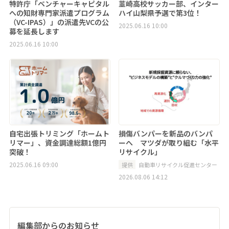
特許庁「ベンチャーキャピタル
韮崎高校サッカー部、インター
への知財専門家派遣プログラム
ハイ山梨県予選で第3位！
（VC-IPAS）」の派遣先VCの公
2025.06.16 10:00
募を延長します
2025.06.16 10:00
自宅出張トリミング「ホームト
損傷バンパーを新品のバンパ
リマー」、資金調達総額1億円
ーへ マツダが取り組む「水平
突破！
リサイクル」
2025.06.16 09:00
提供
自動車リサイクル促進センター
2026.08.06 14:12
編集部からのお知らせ