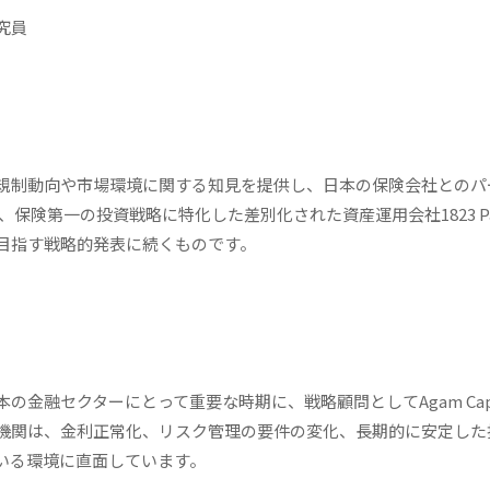
究員
規制動向や市場環境に関する知見を提供し、日本の保険会社とのパ
と、保険第一の投資戦略に特化した差別化された資産運用会社1823 Par
目指す戦略的発表に続くものです。
金融セクターにとって重要な時期に、戦略顧問としてAgam Capi
機関は、金利正常化、リスク管理の要件の変化、長期的に安定した
いる環境に直面しています。