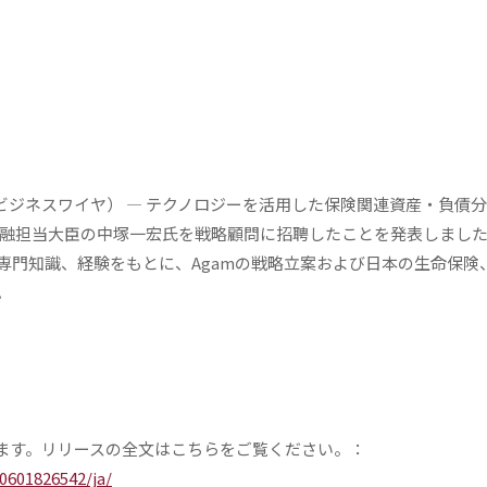
 （ビジネスワイヤ） — テクノロジーを活用した保険関連資産・負債
日、元金融担当大臣の中塚一宏氏を戦略顧問に招聘したことを発表しまし
専門知識、経験をもとに、Agamの戦略立案および日本の生命保険
。
ます。リリースの全文はこちらをご覧ください。：
601826542/ja/