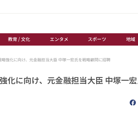
教育 / 文化
エンタメ
スポーツ
地域
本市場戦略強化に向け、元金融担当大臣 中塚一宏氏を戦略顧問に招聘
経済 / ビジネス
誰もが輝いて働く社会へ
くらし
天皇杯サッカー
場戦略強化に向け、元金融担当大臣 中塚一
教育 / 文化
オートレース
エンタメ
競輪
スポーツ
ボートレース
地域
棋王戦
キーパーソン
女流本因坊戦