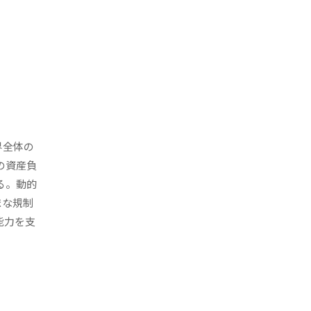
界全体の
の資産負
る。動的
まな規制
能力を支