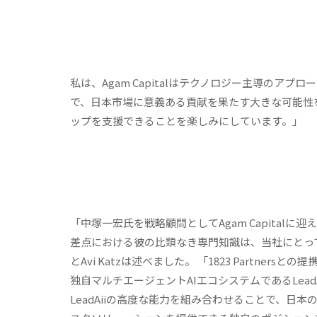
私は、Agam Capitalはテクノロジー主導の
で、日本市場に意義ある貢献を果たす大きな可能性
ップを支援できることを楽しみにしています。」
「中塚一宏氏を戦略顧問としてAgam Capita
差点における彼の比類なき専門知識は、当社にとって重要
とAvi Katzは述べました。 「1823 Partn
独自マルチエージェントAIエコシステムであるLea
LeadAiiの高度な能力を組み合わせることで、