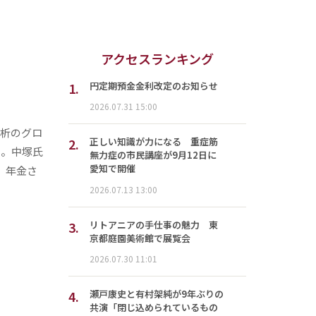
アクセスランキング
1.
円定期預金金利改定のお知らせ
2026.07.31 15:00
分析のグロ
2.
正しい知識が力になる 重症筋
た。中塚氏
無力症の市民講座が9月12日に
愛知で開催
、年金さ
2026.07.13 13:00
3.
リトアニアの手仕事の魅力 東
京都庭園美術館で展覧会
2026.07.30 11:01
4.
瀬戸康史と有村架純が9年ぶりの
共演「閉じ込められているもの