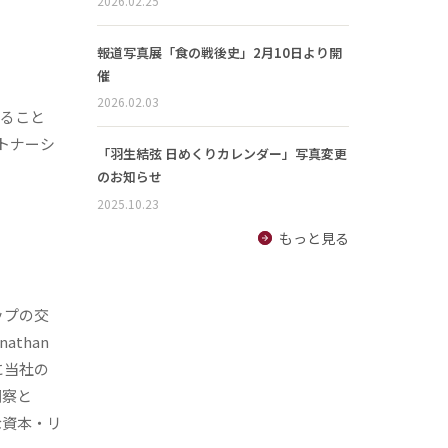
2026.02.25
報道写真展「食の戦後史」2月10日より開
催
2026.02.03
せること
トナーシ
「羽生結弦 日めくりカレンダー」写真変更
のお知らせ
2025.10.23
もっと見る
ップの交
than
に当社の
洞察と
な資本・リ