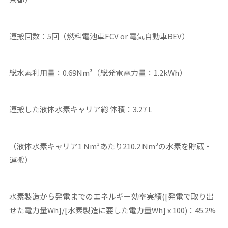
運搬回数：5回（燃料電池車
FCV or 電気自動車BEV）
総水素利用量：0.69Nm³（総発電電力量：1.2kWh）
運搬した液体水素キャリア総 体積：3.27 L
（液体水素キャリア1 Nm³あたり210.2 Nm³の水素を貯蔵・
運搬）
水素製造から発電までのエネルギー効率実績([発電で取り出
せた電力量Wh]/[水素製造に要した電力量Wh] x 100)：45.2%