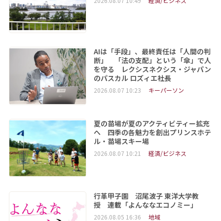
2026.08.07 10:49
経済/ビジネス
AIは「手段」、最終責任は「人間の判
断」 「法の支配」という「傘」で人
を守る レクシスネクシス・ジャパン
のパスカル ロズィエ社長
2026.08.07 10:23
キーパーソン
夏の苗場が夏のアクティビティー拡充
へ 四季の各魅力を創出プリンスホテ
ル・苗場スキー場
2026.08.07 10:21
経済/ビジネス
行革甲子園 沼尾波子 東洋大学教
授 連載「よんななエコノミー」
2026.08.05 16:36
地域