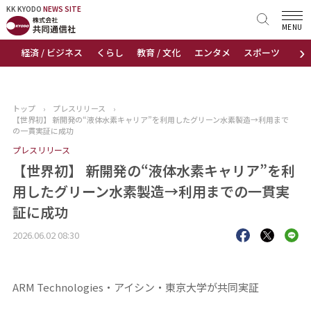
KK KYODO
KK KYODO
NEWS SITE
NEWS SITE
MENU
›
経済 / ビジネス
くらし
教育 / 文化
エンタメ
スポーツ
地
トップページ
お知らせ
トップ
›
プレスリリース
›
【世界初】 新開発の“液体水素キャリア”を利用したグリーン水素製造→利用まで
ニュース
の一貫実証に成功
プレスリリース
おすすめコンテンツ
【世界初】 新開発の“液体水素キャリア”を利
用したグリーン水素製造→利用までの一貫実
出版物
証に成功
会社概要
2026.06.02 08:30
ARM Technologies・アイシン・東京大学が共同実証