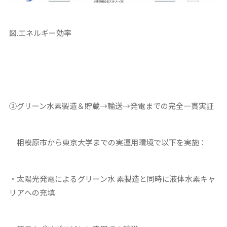
図.エネルギー効率
③
グリーン水素製造＆貯蔵→輸送→発電までの完全一貫実証
相模原市から東京大学までの実運用環境で以下を実施：
・太陽光発電によるグリーン
水 素製造と同時に液体水素キャ
リアへの充填