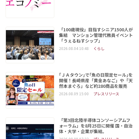
「100歳現役」目指すシニア1500人が
集結 マンション管理代務員イベント
「うぇるねすシップ」
2026.08.04 10:48
くらし
｢ＪＡタウン｣で｢魚の日限定セール｣を
開催！長崎県産「黄金あなご」や「天
然本まぐろ」など約280商品を販売
2026.08.09 15:00
プレスリリース
「第3回北陸半導体コンソーシアムフ
ォーラム」を8月25日に開催 国・自治
体・大学・企業が集結。
2026.08.09 07:33
プレスリリース