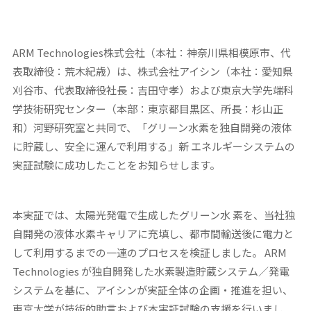
ARM Technologies株式会社（本社：神奈川県相模原市、代
表取締役：荒木紀歳）は、株式会社アイシン（本社：愛知県
刈谷市、代表取締役社長：吉田守孝）および東京大学先端科
学技術研究センター（本部：東京都目黒区、所長：杉山正
和）河野研究室と共同で、「グリーン水素を独自開発の液体
に貯蔵し、安全に運んで利用する」新 エネルギーシステムの
実証試験に成功したことをお知らせします。
本実証では、太陽光発電で生成したグリーン水 素を、当社独
自開発の液体水素キャリアに充填し、都市間輸送後に電力と
して利用するまでの一連のプロセスを検証しました。 ARM
Technologies が独自開発した水素製造貯蔵システム／発電
システムを基に、アイシンが実証全体の企画・推進を担い、
東京大学が技術的助言および本実証試験の支援を行いまし