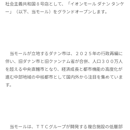
社会主義共和国８号店として、「イオンモール ダナン タンケ
ー」（以下、当モール）をグランドオープンします。
当モールが立地するダナン市は、２０２５年の行政再編に
伴い、旧ダナン市と旧クァンナム省が合併、人口３００万人
を超える中央直轄市となり、経済成長と都市機能の高度化が
進む中部地域の中核都市として国内外から注目を集めていま
す。
当モールは、ＴＴＣグループが開発する複合施設の低層部