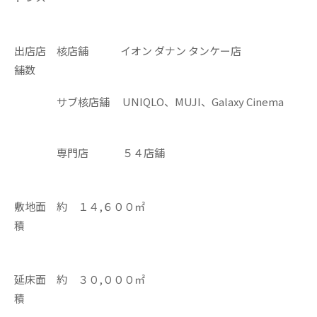
出店店
核店舗 イオン ダナン タンケー店
舗数
サブ核店舗 UNIQLO、MUJI、Galaxy Cinema
専門店 ５４店舗
敷地面
約 １４,６００㎡
積
延床面
約 ３０,０００㎡
積