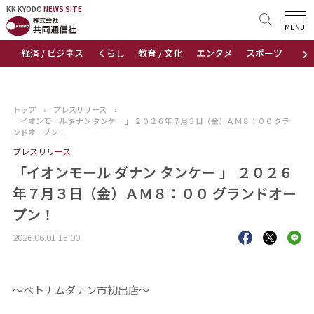
KK KYODO
KK KYODO
NEWS SITE
NEWS SITE
MENU
›
経済 / ビジネス
くらし
教育 / 文化
エンタメ
スポーツ
地
トップページ
お知らせ
トップ
›
プレスリリース
›
「イオンモール ダナン タンケー 」 ２０２６年７月３日（金）ＡＭ８：００ グラ
ニュース
ンドオープン！
プレスリリース
おすすめコンテンツ
「イオンモール ダナン タンケー 」 ２０２６
年７月３日（金）ＡＭ８：００ グランドオー
出版物
プン！
会社概要
2026.06.01 15:00
～ベトナムダナン市初出店～