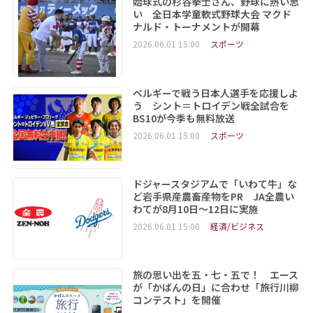
始球式の杉谷拳士さん、野球に熱い思
い 全日本学童軟式野球大会 マクド
ナルド・トーナメントが開幕
2026.06.01 15:00
スポーツ
ベルギーで戦う日本人選手を応援しよ
う シント＝トロイデン戦全試合を
BS10が今季も無料放送
2026.06.01 15:00
スポーツ
ドジャースタジアムで「いわて牛」な
ど岩手県産農畜産物をPR JA全農い
わてが8月10日～12日に実施
2026.06.01 15:00
経済/ビジネス
旅の思い出を五・七・五で！ エース
が「かばんの日」に合わせ「旅行川柳
コンテスト」を開催