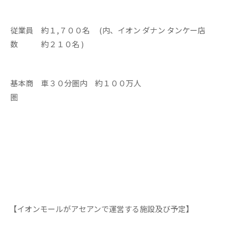
従業員
約１,７００名 (内、イオン ダナン タンケー店
数
約２１０名 )
基本商
車３０分圏内 約１００万人
圏
【イオンモールがアセアンで運営する施設及び予定】