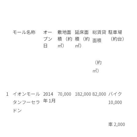
モール名称
オー
敷地面
延床面
総賃貸
駐車場
プン
積 （約
積 （約
（約台）
面積
日
㎡）
㎡）
（約
㎡）
1
イオンモール
2014
70,000
182,000
82,000
バイク
年 1月
タンフーセラ
10,000
ドン
車 2,000