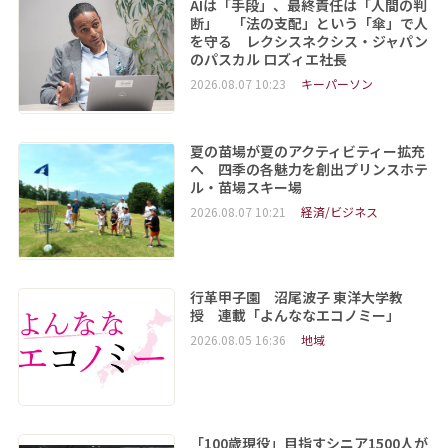
AIは「手段」、最終責任は「人間の判
断」 「法の支配」という「傘」で人
を守る レクシスネクシス・ジャパン
のパスカル ロズィエ社長
2026.08.07 10:23
キーパーソン
夏の苗場が夏のアクティビティー拡充
へ 四季の各魅力を創出プリンスホテ
ル・苗場スキー場
2026.08.07 10:21
経済/ビジネス
行革甲子園 沼尾波子 東洋大学教
授 連載「よんななエコノミー」
2026.08.05 16:36
地域
「100歳現役」目指すシニア1500人が