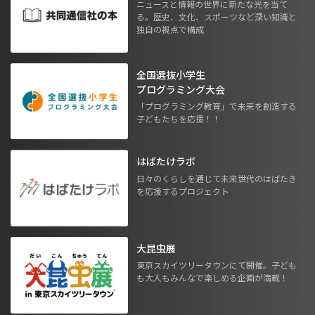
ニュースと情報の世界に新たな光を当て
る。歴史、文化、スポーツなど深い知識と
独自の視点で構成
全国選抜小学生
プログラミング大会
「プログラミング教育」で未来を創造する
子どもたちを応援！！
はばたけラボ
日々のくらしを通じて未来世代のはばたき
を応援するプロジェクト
大昆虫展
東京スカイツリータウンにて開催。子ども
も大人もみんなで楽しめる企画が満載！