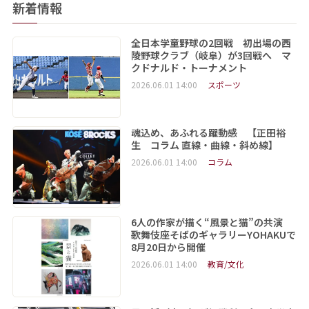
新着情報
全日本学童野球の2回戦 初出場の西
陵野球クラブ（岐阜）が3回戦へ マ
クドナルド・トーナメント
2026.06.01 14:00
スポーツ
魂込め、あふれる躍動感 【正田裕
生 コラム 直線・曲線・斜め線】
2026.06.01 14:00
コラム
6人の作家が描く“風景と猫”の共演
歌舞伎座そばのギャラリーYOHAKUで
8月20日から開催
2026.06.01 14:00
教育/文化