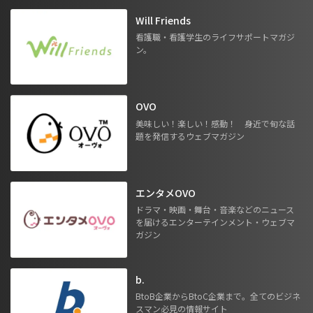
Will Friends
看護職・看護学生のライフサポートマガジ
ン。
OVO
美味しい！楽しい！感動！ 身近で旬な話
題を発信するウェブマガジン
エンタメOVO
ドラマ・映画・舞台・音楽などのニュース
を届けるエンターテインメント・ウェブマ
ガジン
b.
BtoB企業からBtoC企業まで。全てのビジネ
スマン必見の情報サイト