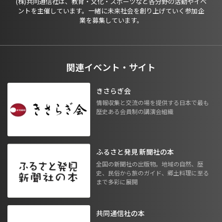
(株)共同通信社は、教育・文化・スポーツなど各分野の活動やイベ
ントを主催しています。一緒に未来社会を創り上げていく参加企
業を募集しています。
関連イベント・サイト
きさらぎ会
情報収集と交流の場を提供する日本で最も
歴史ある会員制の講演会組織
ふるさと発見 新聞社の本
全国の新聞社の出版物。地域の自然、歴
史、民俗から旅のガイド、郷土料理に至る
まで多彩に展開
共同通信社の本