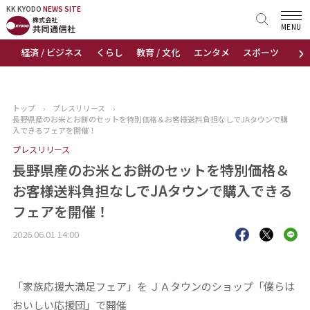
KK KYODO
KK KYODO
NEWS SITE
NEWS SITE
MENU
›
経済 / ビジネス
くらし
教育 / 文化
エンタメ
スポーツ
地
トップページ
お知らせ
トップ
›
プレスリリース
›
長野県産のお米とお餅のセットを特別価格＆お客様送料負担なしでJAタウンで購
ニュース
入できるフェアを開催！
プレスリリース
おすすめコンテンツ
長野県産のお米とお餅のセットを特別価格＆
お客様送料負担なしでJAタウンで購入できる
出版物
フェアを開催！
会社概要
2026.06.01 14:00
「家族応援大満足フェア」を ＪＡタウンのショップ「僕らは
おいしい応援団」で開催