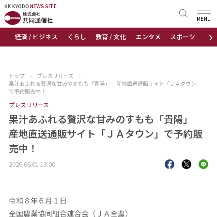
KK KYODO
KK KYODO
NEWS SITE
NEWS SITE
MENU
›
経済 / ビジネス
くらし
教育 / 文化
エンタメ
スポーツ
地
トップページ
お知らせ
トップ
›
プレスリリース
›
果汁あふれる贅沢な甘みのすもも「貴陽」 産地直送通販サイト「ＪＡタウン」
ニュース
で予約販売中！
プレスリリース
おすすめコンテンツ
果汁あふれる贅沢な甘みのすもも「貴陽」
産地直送通販サイト「ＪＡタウン」で予約販
出版物
売中！
会社概要
2026.06.01 13:00
令和８年６月１日
全国農業協同組合連合会（ＪＡ全農）