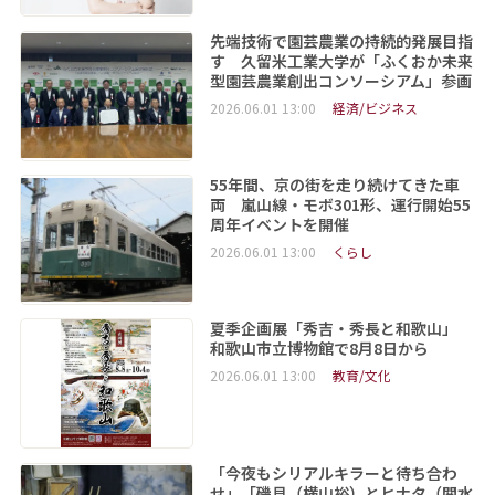
先端技術で園芸農業の持続的発展目指
す 久留米工業大学が「ふくおか未来
型園芸農業創出コンソーシアム」参画
2026.06.01 13:00
経済/ビジネス
55年間、京の街を走り続けてきた車
両 嵐山線・モボ301形、運行開始55
周年イベントを開催
2026.06.01 13:00
くらし
夏季企画展「秀吉・秀長と和歌山」
和歌山市立博物館で8月8日から
2026.06.01 13:00
教育/文化
「今夜もシリアルキラーと待ち合わ
せ」「磯貝（横山裕）とヒナタ（関水