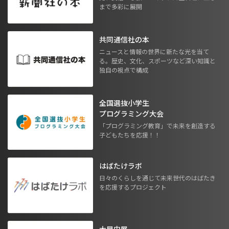
まで多彩に展開
共同通信社の本
ニュースと情報の世界に新たな光を当て
る。歴史、文化、スポーツなど深い知識と
独自の視点で構成
全国選抜小学生
プログラミング大会
「プログラミング教育」で未来を創造する
子どもたちを応援！！
はばたけラボ
日々のくらしを通じて未来世代のはばたき
を応援するプロジェクト
大昆虫展