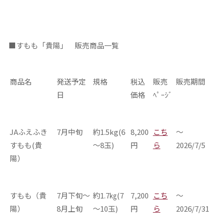
■すもも「貴陽」 販売商品一覧
商品名
発送予定
規格
税込
販売
販売期間
日
価格
ﾍﾟｰｼﾞ
JAふえふき
7月中旬
約1.5kg(6
8,200
こち
～
すもも(貴
～8玉)
円
ら
2026/7/5
陽）
すもも（貴
7月下旬～
約1.7㎏(7
7,200
こち
～
陽）
8月上旬
～10玉)
円
ら
2026/7/31