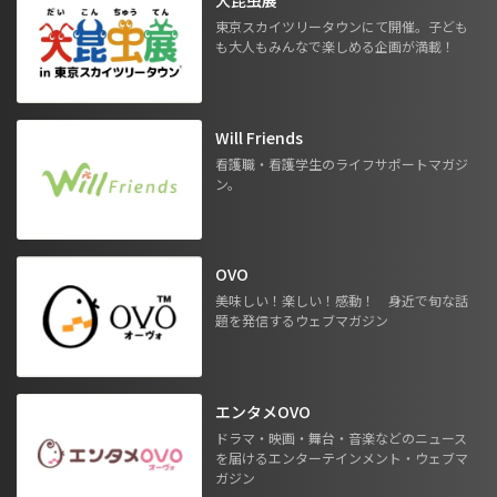
東京スカイツリータウンにて開催。子ども
も大人もみんなで楽しめる企画が満載！
Will Friends
看護職・看護学生のライフサポートマガジ
ン。
OVO
美味しい！楽しい！感動！ 身近で旬な話
題を発信するウェブマガジン
エンタメOVO
ドラマ・映画・舞台・音楽などのニュース
を届けるエンターテインメント・ウェブマ
ガジン