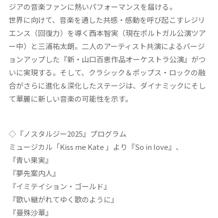
ジアの音楽ファンに熱いパフォーマンスを届ける。
世界に向けて、音楽を通した共感・感動を呼び起こすレジリ
エンス（回復力）を導く西本智実（現在ポルトガル公演ツア
ー中）と三浦祐太朗。二人のアーティスト共演によるバージ
ョンアップした『新・山口百恵作品オーケストラ公演』がつ
いに実現する。そして、クラシック＆ポップス・ロックの融
合がさらに進化＆深化したステージは、ダイナミックにそし
て華麗に新しい音楽の可能性を示す。
◇『ノスタルジー2025』プログラム
ミュージカル「Kiss me Kate 」より『So in love』、
『青い果実』
『夢先案内人』
『イミテイション・ゴールド』
『歌い継がれてゆく歌のように』
『曼殊沙華』