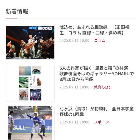
新着情報
魂込め、あふれる躍動感 【正田裕
生 コラム 直線・曲線・斜め線】
2025.07.11 10:00
コラム
6人の作家が描く“風景と猫”の共演
歌舞伎座そばのギャラリーYOHAKUで
8月20日から開催
2025.07.11 10:00
教育/文化
弓ヶ浜（鳥取）が初勝利 全日本学童
野球の1回戦
2025.07.11 10:00
スポーツ