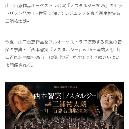
山口百恵作品オーケストラ公演『ノスタルジー
2025
』のセッ
トリスト発表！
–
世界に向けてレジエンスを導く西本智実＆
三浦祐太朗
–
今夏、山口百恵作品をフルオーケストラで演奏する真夏の音
楽の祭典・「西本智実『ノスタルジー』with三浦祐太朗-山
口百恵名曲集2025-」（新制作版）が昨年に引き続きいよい
よ開催される。