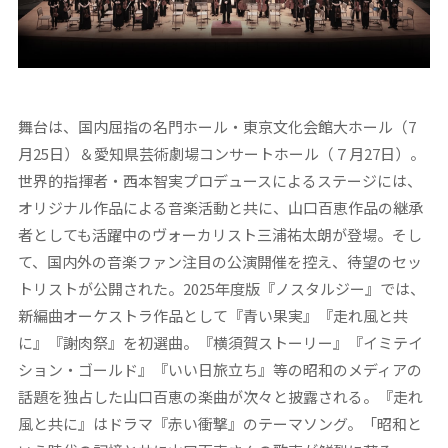
舞台は、国内屈指の名門ホール・東京文化会館大ホール（7
月25日）＆愛知県芸術劇場コンサートホール（７月27日）。
世界的指揮者・西本智実プロデュースによるステージには、
オリジナル作品による音楽活動と共に、山口百恵作品の継承
者としても活躍中のヴォーカリスト三浦祐太朗が登場。そし
て、国内外の音楽ファン注目の公演開催を控え、待望のセッ
トリストが公開された。2025年度版『ノスタルジー』では、
新編曲オーケストラ作品として『青い果実』『走れ風と共
に』『謝肉祭』を初選曲。『横須賀ストーリー』『イミテイ
ション・ゴールド』『いい日旅立ち』等の昭和のメディアの
話題を独占した山口百恵の楽曲が次々と披露される。『走れ
風と共に』はドラマ『赤い衝撃』のテーマソング。「昭和と