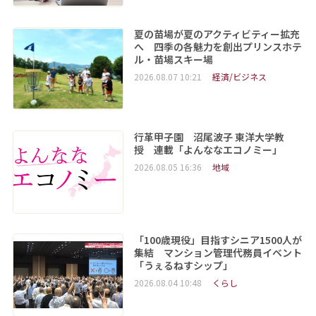
夏の苗場が夏のアクティビティー拡充
へ 四季の各魅力を創出プリンスホテ
ル・苗場スキー場
2026.08.07 10:21
経済/ビジネス
行革甲子園 沼尾波子 東洋大学教
授 連載「よんななエコノミー」
2026.08.05 16:36
地域
「100歳現役」目指すシニア1500人が
集結 マンション管理代務員イベント
「うぇるねすシップ」
2026.08.04 10:48
くらし