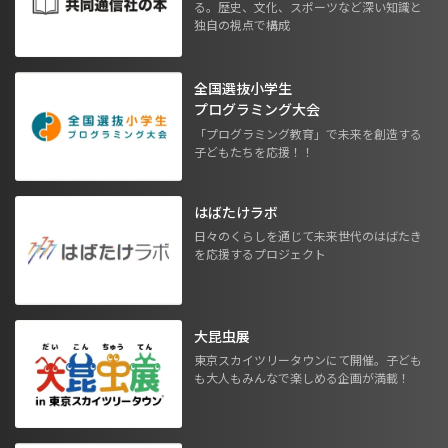
る。歴史、文化、スポーツなど深い知識と
独自の視点で構成
全国選抜小学生
プログラミング大会
「プログラミング教育」で未来を創造する
子どもたちを応援！！
はばたけラボ
日々のくらしを通じて未来世代のはばたき
を応援するプロジェクト
大昆虫展
東京スカイツリータウンにて開催。子ども
も大人もみんなで楽しめる企画が満載！