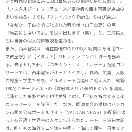
いう時代の記憶と共に山口百恵さんの歌声が鮮烈に蘇る」。
「ノスタルジー」プロデュース／指揮者の西本智実が選曲の
思いを語る。さらに『プレイバック Part2』を再び選曲。
「なぜか、子供の頃に叱られた時の母（山口百恵）の声、
『馬鹿にしないでよ』を思い出します（笑）」と、三浦祐太
朗は自身の個人的体験談を重ねる。
また、西本智実は、現在開催中のEXPO大阪 関西万博【ロー
マ教皇庁】と【イタリア】パビリオン アンバサダーを務め
る。去る６月29日、『バチカン・ナショナルデー』記念コン
サートでは、西本智実がオーガナイズし、長崎、広島、大阪
の児童・学生たちを、イルミナート合唱団に迎え入れ、総勢
180名とモーツァルトの《戴冠式ミサ ハ長調 K.317》を演奏。
混沌とした事象が続く現代世界に対し「平和を祈念する音楽
のメッセージ」を発信した。なお、同演奏会の模様はバチカ
ン市国の公式ポータルサイト「VATICAN NEWS」の配信によ
って43言語で世界中の人々に伝えられた。一方、三浦祐太朗
は、昨年初の海外ソロ公演を中国・上海にて開催。日本＆ア