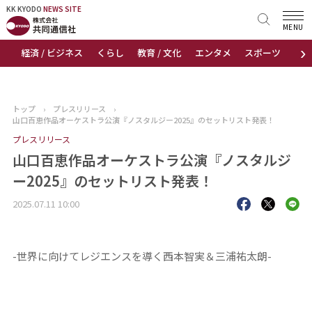
KK KYODO
KK KYODO
NEWS SITE
NEWS SITE
MENU
›
経済 / ビジネス
くらし
教育 / 文化
エンタメ
スポーツ
地
トップページ
お知らせ
トップ
›
プレスリリース
›
山口百恵作品オーケストラ公演『ノスタルジー2025』のセットリスト発表！
ニュース
プレスリリース
山口百恵作品オーケストラ公演『ノスタルジ
おすすめコンテンツ
ー2025』のセットリスト発表！
出版物
2025.07.11 10:00
会社概要
-世界に向けてレジエンスを導く西本智実＆三浦祐太朗-