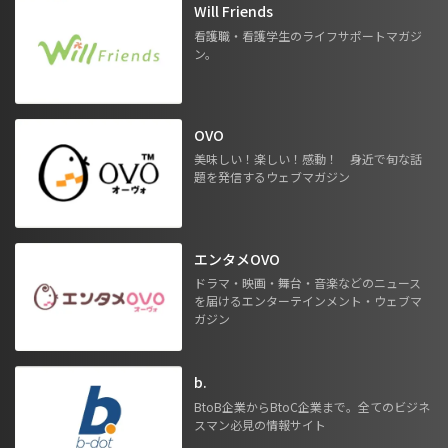
Will Friends
看護職・看護学生のライフサポートマガジ
ン。
OVO
美味しい！楽しい！感動！ 身近で旬な話
題を発信するウェブマガジン
エンタメOVO
ドラマ・映画・舞台・音楽などのニュース
を届けるエンターテインメント・ウェブマ
ガジン
b.
BtoB企業からBtoC企業まで。全てのビジネ
スマン必見の情報サイト