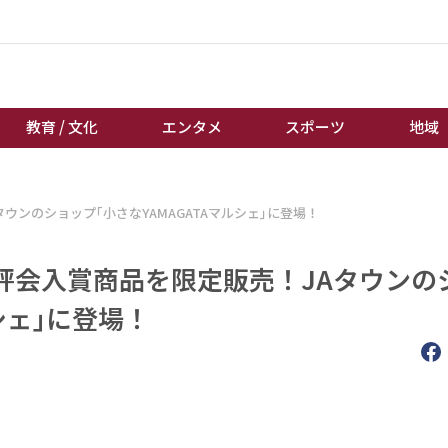
教育 / 文化
エンタメ
スポーツ
地域
経済 / ビジネス
誰もが輝いて働く社会へ
ウンのショップ｢小さなYAMAGATAマルシェ｣に登場！
くらし
天皇杯サッカー
教育 / 文化
オートレース
評会入賞商品を限定販売！JAタウンの
エンタメ
競輪
シェ｣に登場！
スポーツ
ボートレース
地域
棋王戦
キーパーソン
女流本因坊戦