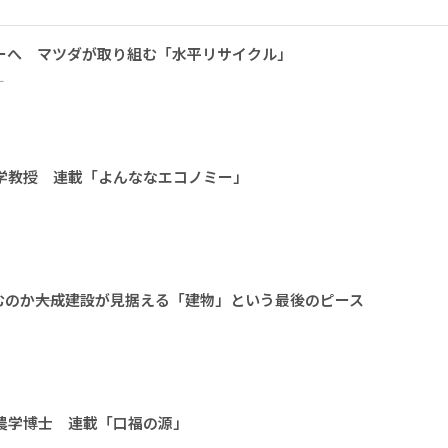
ーへ マツダが取り組む「水平リサイクル」
ー
大学教授 連載「よんななエコノミー」
のか――大成建設が見据える「建物」という最後のピース
 農学博士 連載「口福の源」