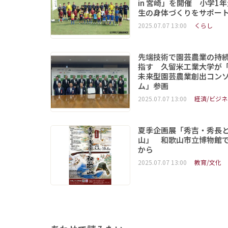
in 宮崎」を開催 小学1
生の身体づくりをサポー
2025.07.07 13:00
くらし
先端技術で園芸農業の持
指す 久留米工業大学が
未来型園芸農業創出コン
ム」参画
2025.07.07 13:00
経済/ビジネ
夏季企画展「秀吉・秀長
山」 和歌山市立博物館で
から
2025.07.07 13:00
教育/文化