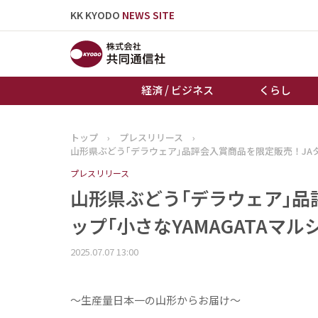
KK KYODO
NEWS SITE
経済 / ビジネス
くらし
トップ
›
プレスリリース
›
トップページ
山形県ぶどう｢デラウェア｣品評会入賞商品を限定販売！JAタ
お知らせ
プレスリリース
山形県ぶどう｢デラウェア｣品
ップ｢小さなYAMAGATAマル
2025.07.07 13:00
～生産量日本一の山形からお届け～