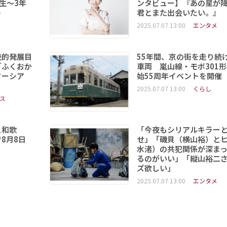
年生～3年
ンタビュー】『あの星が
ト
君とまた出会いたい。』
2025.07.07 13:00
エンタメ
続的発展目
55年間、京の街を走り続
「ふくおか
車両 嵐山線・モボ301
ソーシア
始55周年イベントを開催
2025.07.07 13:00
くらし
ス
と和歌
「今夜もシリアルキラー
8月8日
せ」「磯貝（横山裕）と
水渚）の共犯関係が深ま
るのがいい」「縦山裕二
ズ欲しい」
2025.07.07 13:00
エンタメ