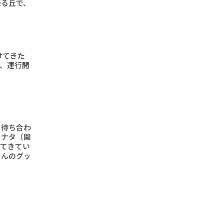
降る丘で、
けてきた
形、運行開
と待ち合わ
ヒナタ（関
ってきてい
さんのグッ