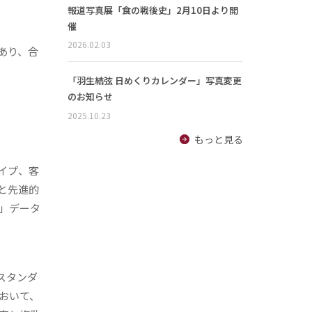
報道写真展「食の戦後史」2月10日より開
催
2026.02.03
であり、合
。
「羽生結弦 日めくりカレンダー」写真変更
のお知らせ
2025.10.23
もっと見る
イプ、客
と先進的
」データ
スタンダ
おいて、