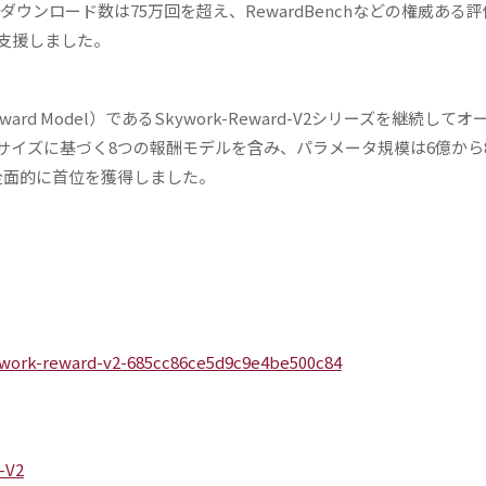
計ダウンロード数は75万回を超え、RewardBenchなどの権威ある
支援しました。
ward Model）であるSkywork-Reward-V2シリーズを継続して
イズに基づく8つの報酬モデルを含み、パラメータ規模は6億から
全面的に首位を獲得しました。
kywork-reward-v2-685cc86ce5d9c9e4be500c84
-V2