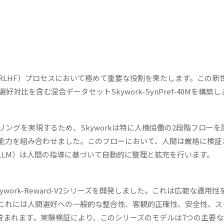
RLHF）プロセスにおいて極めて重要な役割を果たします。この新
対比を含む混合データセットSkywork-SynPref-40Mを構築
ングを実現するため、Skyworkは特に人機協働の2段階フローを
能力を組み合わせました。このフローにおいて、人間は厳格に検証
LLM）は人間の指導に基づいて自動的に整理と拡充を行います。
ork-Reward-V2シリーズを開発しました。これは広範な適用性
これには人間選好への一般的な整合性、客観的正確性、安全性、ス
力が含まれます。実験検証により、このシリーズのモデルは7つの主要