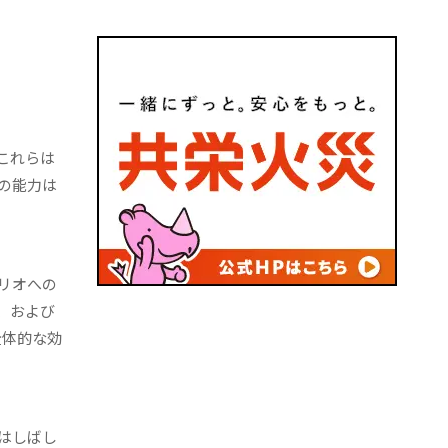
これらは
の能力は
リオへの
、および
全体的な効
はしばし