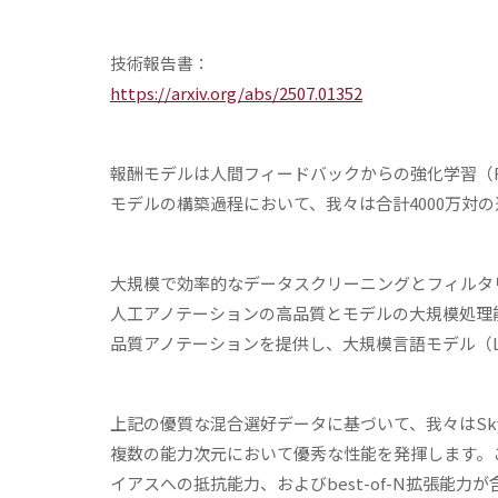
技術報告書：
https://arxiv.org/abs/2507.01352
報酬モデルは人間フィードバックからの強化学習（
モデルの構築過程において、我々は合計4000万対の選好
大規模で効率的なデータスクリーニングとフィルタリ
人工アノテーションの高品質とモデルの大規模処理
品質アノテーションを提供し、大規模言語モデル（
上記の優質な混合選好データに基づいて、我々はSkyw
複数の能力次元において優秀な性能を発揮します。
イアスへの抵抗能力、およびbest-of-N拡張能