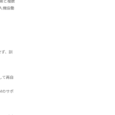
索と複数
人機協働
せず、訓
して再自
Mのサポ