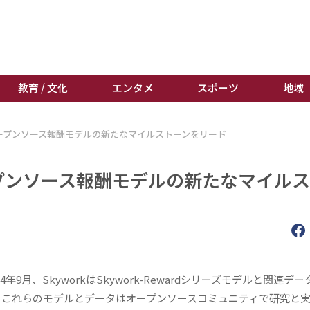
教育 / 文化
エンタメ
スポーツ
地域
-V2：オープンソース報酬モデルの新たなマイルストーンをリード
経済 / ビジネス
誰もが輝いて働く社会へ
くらし
天皇杯サッカー
2：オープンソース報酬モデルの新たなマイル
教育 / 文化
オートレース
エンタメ
競輪
スポーツ
ボートレース
地域
棋王戦
キーパーソン
女流本因坊戦
2024年9月、SkyworkはSkywork-Rewardシリーズモデルと関連デ
、これらのモデルとデータはオープンソースコミュニティで研究と