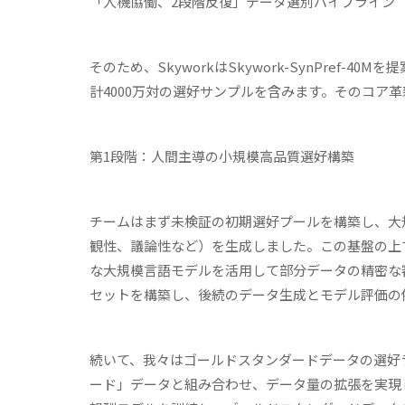
「人機協働、2段階反復」データ選別パイプライン
そのため、SkyworkはSkywork-SynPre
計4000万対の選好サンプルを含みます。そのコア
第
1
段階：人間主導の小規模高品質選好構築
チームはまず未検証の初期選好プールを構築し、大
観性、議論性など）を生成しました。この基盤の上
な大規模言語モデルを活用して部分データの精密な
セットを構築し、後続のデータ生成とモデル評価の
続いて、我々はゴールドスタンダードデータの選好
ード」データと組み合わせ、データ量の拡張を実現