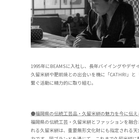
1995年にBEAMSに入社し、長年バイイングや
久留米絣や肥前焼との出会いを機に「CATHRI」と「
繋ぐ活動に精力的に取り組む。
●福岡県の伝統工芸品・久留米絣の魅力を今に伝える
福岡県の伝統工芸・久留米絣とファッションを融合
れる久留米絣は、重要無形文化財にも指定される天
力です。同ブランドを通じて、これまで久留米絣に