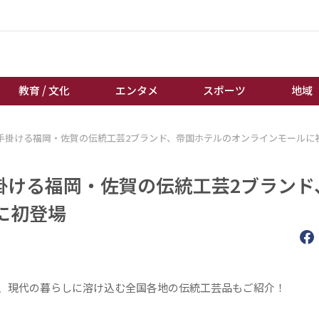
教育 / 文化
エンタメ
スポーツ
地域
手掛ける福岡・佐賀の伝統工芸2ブランド、帝国ホテルのオンラインモールに
経済 / ビジネス
誰もが輝いて働く社会へ
くらし
天皇杯サッカー
掛ける福岡・佐賀の伝統工芸2ブランド
教育 / 文化
オートレース
に初登場
エンタメ
競輪
スポーツ
ボートレース
地域
棋王戦
キーパーソン
女流本因坊戦
共創を推進、現代の暮らしに溶け込む全国各地の伝統工芸品もご紹介！