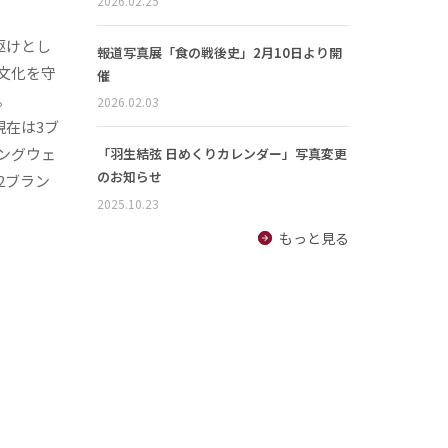
2026.02.25
先駆けとし
報道写真展「食の戦後史」2月10日より開
文化を守
催
。
2026.02.03
、現在は3ブ
ングウェ
「羽生結弦 日めくりカレンダー」写真変更
のお知らせ
2ブラン
2025.10.23
もっと見る