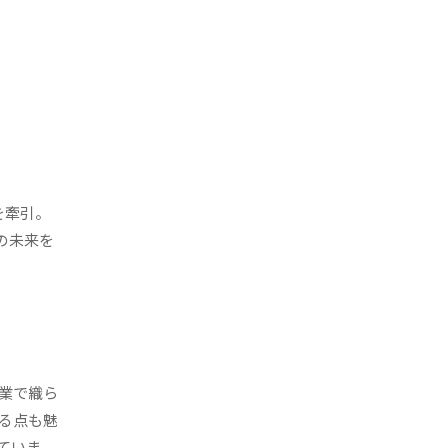
を牽引。
ンの未来を
業で織ら
る点も魅
ていま