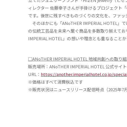
立てたジュエリーブランド「HIZEN jewelry
ィレクター 佐藤幸子さんが手掛けるプロジェクト「Calli
です。後世に残すべきものづくりの文化を、ファッ
そのほかにも「ANoTHER IMPERIAL HO
の伝統工芸品を未来へ繋ぐ商品を多数取り揃えており
IMPERIAL HOTEL」の想いや理念とも重なる
□ANoTHER IMPERIAL HOTEL 地域共創への取り
販売場所：ANoTHER IMPERIAL HOTEL 公式サイト
URL：
https://another.imperialhotel.co.jp/specia
※価格はすべて消費税込です
※販売状況はニュースリリース配信時点（2025年7