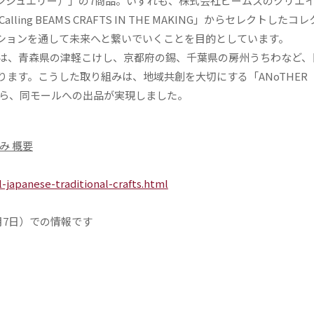
（ヒゼンジュエリー）」の7商品。いずれも、株式会社ビームスのクリエ
ng BEAMS CRAFTS IN THE MAKING」からセレクトしたコ
ションを通して未来へと繋いでいくことを目的としています。
TEL」では、青森県の津軽こけし、京都府の錫、千葉県の房州うちわなど
ます。こうした取り組みは、地域共創を大切にする「ANoTHER
ことから、同モールへの出品が実現しました。
組み 概要
l-japanese-traditional-crafts.html
月7日）での情報です