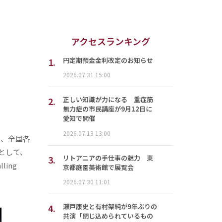
アクセスランキング
1.
円定期預金金利改定のお知らせ
2026.07.31 15:00
2.
正しい知識が力になる 重症筋
無力症の市民講座が9月12日に
愛知で開催
2026.07.13 13:00
は、全国各
として、
3.
リトアニアの手仕事の魅力 東
ing
京都庭園美術館で展覧会
2026.07.30 11:01
4.
瀬戸康史と有村架純が9年ぶりの
共演「閉じ込められているもの