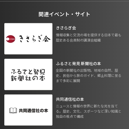
関連イベント・サイト
きさらぎ会
情報収集と交流の場を提供する日本で最も
歴史ある会員制の講演会組織
ふるさと発見 新聞社の本
全国の新聞社の出版物。地域の自然、歴
史、民俗から旅のガイド、郷土料理に至る
まで多彩に展開
共同通信社の本
ニュースと情報の世界に新たな光を当て
る。歴史、文化、スポーツなど深い知識と
独自の視点で構成