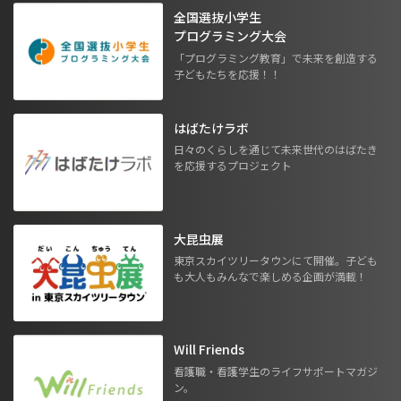
全国選抜小学生
プログラミング大会
「プログラミング教育」で未来を創造する
子どもたちを応援！！
はばたけラボ
日々のくらしを通じて未来世代のはばたき
を応援するプロジェクト
大昆虫展
東京スカイツリータウンにて開催。子ども
も大人もみんなで楽しめる企画が満載！
Will Friends
看護職・看護学生のライフサポートマガジ
ン。