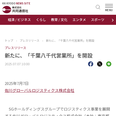
KK KYODO
KK KYODO
NEWS SITE
NEWS SITE
MENU
›
経済 / ビジネス
くらし
教育 / 文化
エンタメ
スポーツ
地
トップページ
お知らせ
トップ
›
プレスリリース
›
新たに、「千葉八千代営業所」を開設
ニュース
プレスリリース
新たに、「千葉八千代営業所」を開設
おすすめコンテンツ
2025.07.07 10:00
出版物
2025年7月7日
会社概要
佐川グローバルロジスティクス株式会社
SGホールディングスグループでロジスティクス事業を展開
する佐川グローバルロジスティクス株式会社（本社：東京都