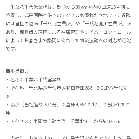
千葉八千代営業所は、都心から30km圏内の国道16号側に
位置し、成田国際空港へのアクセスも優れた立地です。近隣
には当社の倉庫「千葉北営業所」や「千葉花見川営業所」が
あり、両拠点の連携による在庫管理やレイバーコントロール
によってお客さまの繁閑にあわせた物流波動への対応が可能
です。
■
拠点概要
・名称：千葉八千代営業所
・所在地：千葉県八千代市大和田新田686－3 GLP八千代Ⅴ
3F
・面積（当社借り入れ分）：倉庫4,551.27坪 、事務所178.71
坪
・アクセス：東関東自動車道「千葉北IC」から約9.9km
当社は、お客さまのニーズに最大限お応えできるよう、最