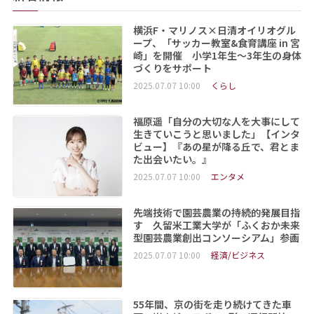
横浜F・マリノス×日清オイリオグル
ープ、「サッカー教室&食育講座 in 宮
崎」を開催 小学1年生～3年生の身体
づくりをサポート
2025.07.07 10:00
くらし
福原遥「自分の大切な人を大事にして
生きていこうと思いました」【インタ
ビュー】『あの星が降る丘で、君とま
た出会いたい。』
2025.07.07 10:00
エンタメ
先端技術で園芸農業の持続的発展目指
す 久留米工業大学が「ふくおか未来
型園芸農業創出コンソーシアム」参画
2025.07.07 10:00
経済/ビジネス
55年間、京の街を走り続けてきた車