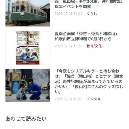
両 嵐山線・モボ301形、運行開始55
周年イベントを開催
2025.07.07 10:00
くらし
夏季企画展「秀吉・秀長と和歌山」
和歌山市立博物館で8月8日から
2025.07.07 10:00
教育/文化
「今夜もシリアルキラーと待ち合わ
せ」「磯貝（横山裕）とヒナタ（関水
渚）の共犯関係が深まってきているの
がいい」「縦山裕二さんのグッズ欲し
い」
2025.07.07 10:00
エンタメ
あわせて読みたい