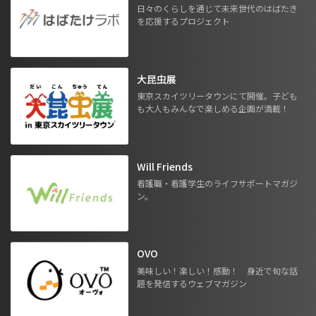
日々のくらしを通じて未来世代のはばたき
を応援するプロジェクト
大昆虫展
東京スカイツリータウンにて開催。子ども
も大人もみんなで楽しめる企画が満載！
Will Friends
看護職・看護学生のライフサポートマガジ
ン。
OVO
美味しい！楽しい！感動！ 身近で旬な話
題を発信するウェブマガジン