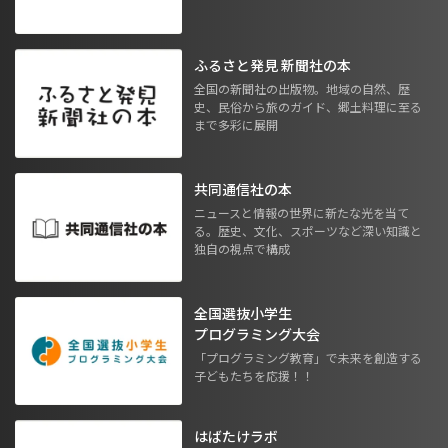
ふるさと発見 新聞社の本
全国の新聞社の出版物。地域の自然、歴
史、民俗から旅のガイド、郷土料理に至る
まで多彩に展開
共同通信社の本
ニュースと情報の世界に新たな光を当て
る。歴史、文化、スポーツなど深い知識と
独自の視点で構成
全国選抜小学生
プログラミング大会
「プログラミング教育」で未来を創造する
子どもたちを応援！！
はばたけラボ