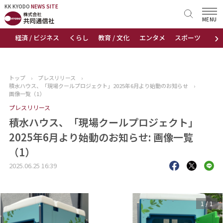
KK KYODO
KK KYODO
NEWS SITE
NEWS SITE
MENU
›
経済 / ビジネス
くらし
教育 / 文化
エンタメ
スポーツ
地
トップページ
お知らせ
トップ
›
プレスリリース
›
積水ハウス、「現場クールプロジェクト」2025年6月より始動のお知らせ
›
ニュース
画像一覧（1）
プレスリリース
おすすめコンテンツ
積水ハウス、「現場クールプロジェクト」
2025年6月より始動のお知らせ: 画像一覧
出版物
（1）
会社概要
2025.06.25 16:39
1
/
1