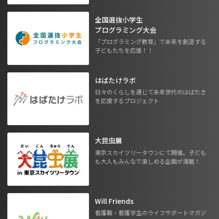
全国選抜小学生
プログラミング大会
「プログラミング教育」で未来を創造する
子どもたちを応援！！
はばたけラボ
日々のくらしを通じて未来世代のはばたき
を応援するプロジェクト
大昆虫展
東京スカイツリータウンにて開催。子ども
も大人もみんなで楽しめる企画が満載！
Will Friends
看護職・看護学生のライフサポートマガジ