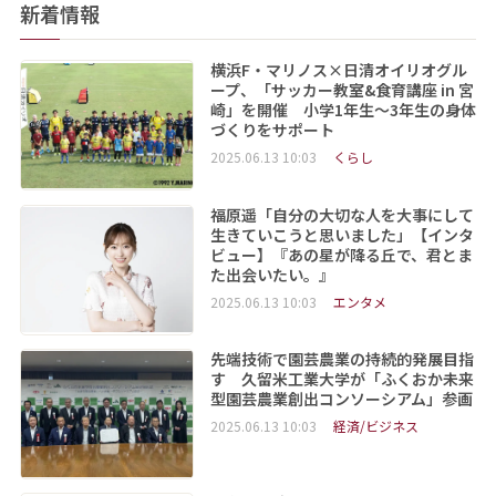
新着情報
横浜F・マリノス×日清オイリオグル
ープ、「サッカー教室&食育講座 in 宮
崎」を開催 小学1年生～3年生の身体
づくりをサポート
2025.06.13 10:03
くらし
福原遥「自分の大切な人を大事にして
生きていこうと思いました」【インタ
ビュー】『あの星が降る丘で、君とま
た出会いたい。』
2025.06.13 10:03
エンタメ
先端技術で園芸農業の持続的発展目指
す 久留米工業大学が「ふくおか未来
型園芸農業創出コンソーシアム」参画
2025.06.13 10:03
経済/ビジネス