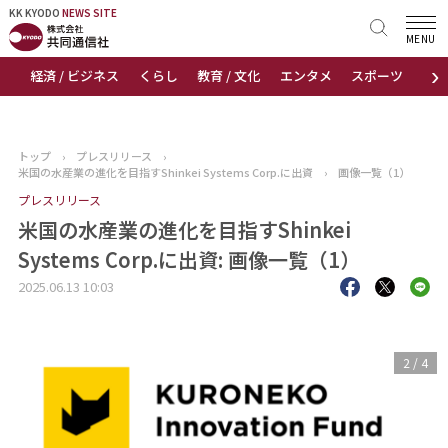
KK KYODO
KK KYODO
NEWS SITE
NEWS SITE
MENU
›
経済 / ビジネス
くらし
教育 / 文化
エンタメ
スポーツ
地
トップページ
お知らせ
トップ
›
プレスリリース
›
米国の水産業の進化を目指すShinkei Systems Corp.に出資
›
画像一覧（1）
ニュース
プレスリリース
米国の水産業の進化を目指すShinkei
おすすめコンテンツ
Systems Corp.に出資: 画像一覧（1）
出版物
2025.06.13 10:03
会社概要
3
/
4