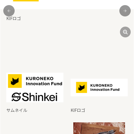
shinkeiロゴ
前
次
サムネイル
KIFロゴ