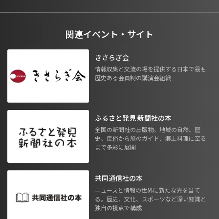
関連イベント・サイト
きさらぎ会
情報収集と交流の場を提供する日本で最も
歴史ある会員制の講演会組織
ふるさと発見 新聞社の本
全国の新聞社の出版物。地域の自然、歴
史、民俗から旅のガイド、郷土料理に至る
まで多彩に展開
共同通信社の本
ニュースと情報の世界に新たな光を当て
る。歴史、文化、スポーツなど深い知識と
独自の視点で構成