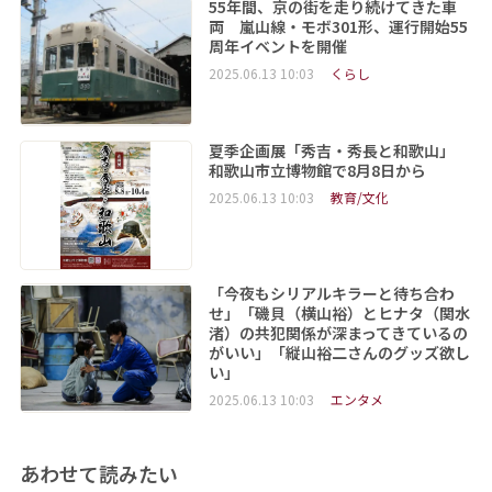
55年間、京の街を走り続けてきた車
両 嵐山線・モボ301形、運行開始55
周年イベントを開催
2025.06.13 10:03
くらし
夏季企画展「秀吉・秀長と和歌山」
和歌山市立博物館で8月8日から
2025.06.13 10:03
教育/文化
「今夜もシリアルキラーと待ち合わ
せ」「磯貝（横山裕）とヒナタ（関水
渚）の共犯関係が深まってきているの
がいい」「縦山裕二さんのグッズ欲し
い」
2025.06.13 10:03
エンタメ
あわせて読みたい