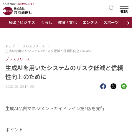
KK KYODO
KK KYODO
NEWS SITE
NEWS SITE
MENU
›
経済 / ビジネス
くらし
教育 / 文化
エンタメ
スポーツ
地
トップページ
お知らせ
トップ
›
プレスリリース
›
生成AIを用いたシステムのリスク低減と信頼性向上のために
ニュース
プレスリリース
生成AIを用いたシステムのリスク低減と信頼
おすすめコンテンツ
性向上のために
出版物
2025.05.26 14:00
会社概要
生成AI品質マネジメントガイドライン第1版を発行
ポイント