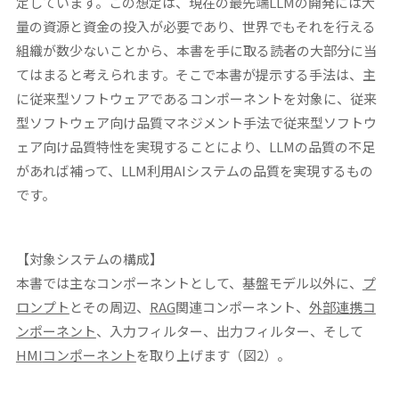
定しています。この想定は、現在の最先端LLMの開発には大
量の資源と資金の投入が必要であり、世界でもそれを行える
組織が数少ないことから、本書を手に取る読者の大部分に当
てはまると考えられます。そこで本書が提示する手法は、主
に従来型ソフトウェアであるコンポーネントを対象に、従来
型ソフトウェア向け品質マネジメント手法で従来型ソフトウ
ェア向け品質特性を実現することにより、LLMの品質の不足
があれば補って、LLM利用AIシステムの品質を実現するもの
です。
【対象システムの構成】
本書では主なコンポーネントとして、基盤モデル以外に、
プ
ロンプト
とその周辺、
RAG
関連コンポーネント、
外部連携コ
ンポーネント
、入力フィルター、出力フィルター、そして
HMI
コンポーネント
を取り上げます（図2）。