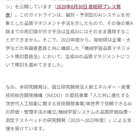
ン」を公開しています（
2020
年6月30日 産総研プレス発
表
）。このガイドラインは、識別・予測型のAIシステムを対
象とした品質マネジメント手法を示したもので、その後の第4
版までの改訂版が示す手法は生成AIにはそのまま適用するこ
とができません。そこで、2023年度から、産総研は企業・大
学などの有識者委員と共に構成した「機械学習品質マネジメ
ント検討委員会」において、生成AIの品質マネジメントにつ
いて検討を進めてきました。
なお、本研究開発は、国立研究開発法人新エネルギー・産業
技術総合開発機構（NEDO）の委託事業「人と共に進化する
次世代人工知能に関する技術開発事業/実世界で信頼できるAI
の評価・管理手法の確立/機械学習システムの品質評価指標・
測定テストベッドの研究開発（2020～2023年度）」による支
援を受けています。