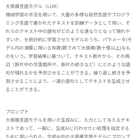
大規模言語モデル（
LLM
）
機械学習の手法を用いて、大量の多様な自然言語やプログラ
ミング言語で書かれたテキストを訓練データとして用い、そ
れらのテキスト中の語句がどのような連なりとなって現れや
すいか、を統計的に学習させたモデルのうち、パラメータ(モ
デル内の演算に用いる係数)数でみて大規模(数十億以上)なも
のをいう。学習結果に基づいて、テキスト断片から、その周
辺（断片中の欠落箇所や、断片の続きなど）にどのような語
句が現れるかを予測させることができる。繰り返し続きを予
測させることにより、一連の語句としてテキストを生成させ
ることができる。
プロンプト
大規模言語モデルを用いた生成AIに、入力として与えるテキ
ストであって、一般に、生成AIに行わせたい処理を指定する
ために用いられる。生成AI中の大規模言語モデルにプロンプ