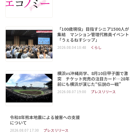
「100歳現役」目指すシニア1500人が
集結 マンション管理代務員イベント
「うぇるねすシップ」
2026.08.04 10:48
くらし
横浜vs沖縄尚学、8月10日甲子園で激
突 チケット完売の注目カード…28年
前にも横浜が演じた“伝説の一戦”
2026.08.07 19:00
プレスリリース
令和8年熊本地震による被害への支援
について
2026.08.07 17:30
プレスリリース