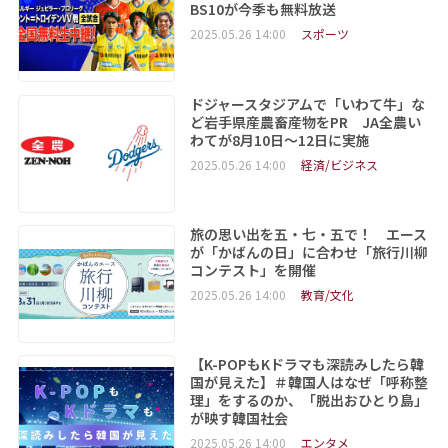
BS10が今季も無料放送
2025.05.26 14:00
スポーツ
ドジャースタジアムで「いわて牛」な
ど岩手県産農畜産物をPR JA全農い
わてが8月10日～12日に実施
2025.05.26 14:00
経済/ビジネス
旅の思い出を五・七・五で！ エース
が「かばんの日」に合わせ「旅行川柳
コンテスト」を開催
2025.05.26 14:00
教育/文化
【K-POPもKドラマも深読みしたら韓
国が見えた】＃韓国人はなぜ「呼称整
理」をするのか、「脱出おひとり島」
が映す韓国社会
2025.05.26 14:00
エンタメ