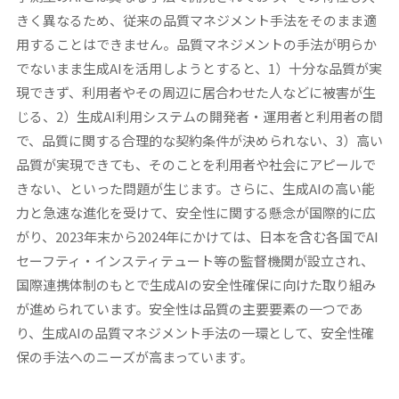
きく異なるため、従来の品質マネジメント手法をそのまま適
用することはできません。品質マネジメントの手法が明らか
でないまま生成AIを活用しようとすると、1）十分な品質が実
現できず、利用者やその周辺に居合わせた人などに被害が生
じる、2）生成AI利用システムの開発者・運用者と利用者の間
で、品質に関する合理的な契約条件が決められない、3）高い
品質が実現できても、そのことを利用者や社会にアピールで
きない、といった問題が生じます。さらに、生成AIの高い能
力と急速な進化を受けて、安全性に関する懸念が国際的に広
がり、2023年末から2024年にかけては、日本を含む各国でAI
セーフティ・インスティテュート等の監督機関が設立され、
国際連携体制のもとで生成AIの安全性確保に向けた取り組み
が進められています。安全性は品質の主要要素の一つであ
り、生成AIの品質マネジメント手法の一環として、安全性確
保の手法へのニーズが高まっています。