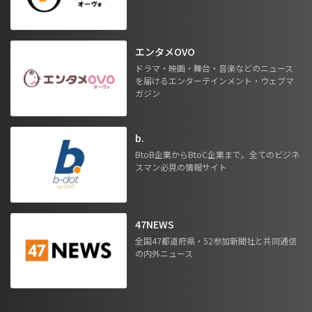
エンタメOVO
ドラマ・映画・舞台・音楽などのニュース
を届けるエンターテインメント・ウェブマ
ガジン
b.
BtoB企業からBtoC企業まで。全てのビジネ
スマン必見の情報サイト
47NEWS
全国47都道府県・52参加新聞社と共同通信
の内外ニュース