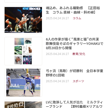
魂込め、あふれる躍動感 【正田裕
生 コラム 直線・曲線・斜め線】
2025.04.24 16:27
コラム
6人の作家が描く“風景と猫”の共演
歌舞伎座そばのギャラリーYOHAKUで
8月20日から開催
2025.04.24 16:27
教育/文化
弓ヶ浜（鳥取）が初勝利 全日本学童
野球の1回戦
2025.04.24 16:27
スポーツ
LVに敗訴して人気が出た ミルクティ
ーブランド 【野村義樹✕リアルワ