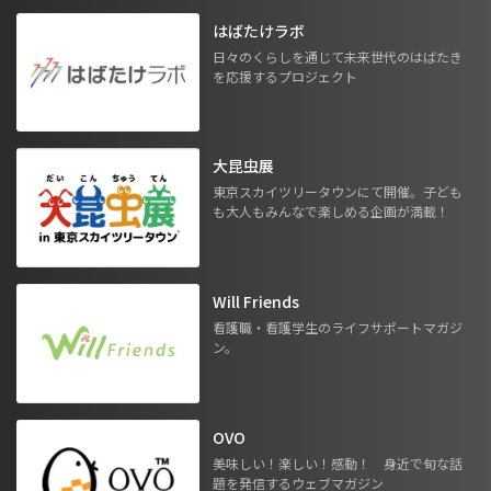
はばたけラボ
日々のくらしを通じて未来世代のはばたき
を応援するプロジェクト
大昆虫展
東京スカイツリータウンにて開催。子ども
も大人もみんなで楽しめる企画が満載！
Will Friends
看護職・看護学生のライフサポートマガジ
ン。
OVO
美味しい！楽しい！感動！ 身近で旬な話
題を発信するウェブマガジン