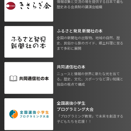
情報収集と交流の場を提供する日本で最も
歴史ある会員制の講演会組織
ふるさと発見 新聞社の本
全国の新聞社の出版物。地域の自然、歴
史、民俗から旅のガイド、郷土料理に至る
まで多彩に展開
共同通信社の本
ニュースと情報の世界に新たな光を当て
る。歴史、文化、スポーツなど深い知識と
独自の視点で構成
全国選抜小学生
プログラミング大会
「プログラミング教育」で未来を創造する
子どもたちを応援！！