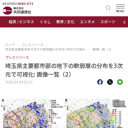
KK KYODO
KK KYODO
NEWS SITE
NEWS SITE
MENU
›
経済 / ビジネス
くらし
教育 / 文化
エンタメ
スポーツ
地
トップページ
お知らせ
トップ
›
プレスリリース
›
埼玉県主要都市部の地下の軟弱層の分布を3次元で可視化
›
画像一覧（2）
ニュース
プレスリリース
埼玉県主要都市部の地下の軟弱層の分布を3次
おすすめコンテンツ
元で可視化: 画像一覧（2）
出版物
2025.04.24 16:27
会社概要
1
/
2