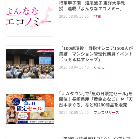
行革甲子園 沼尾波子 東洋大学教
授 連載「よんななエコノミー」
2026.08.05 16:36
地域
「100歳現役」目指すシニア1500人が
集結 マンション管理代務員イベント
「うぇるねすシップ」
2026.08.04 10:48
くらし
｢ＪＡタウン｣で｢魚の日限定セール｣を
開催！長崎県産「黄金あなご」や「天
然本まぐろ」など約280商品を販売
2026.08.09 15:00
プレスリリース
「第3回北陸半導体コンソーシアムフ