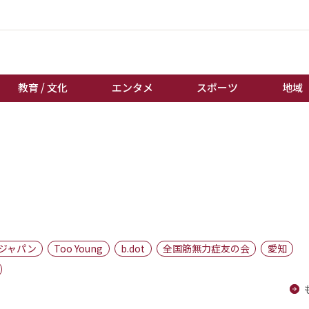
教育 / 文化
エンタメ
スポーツ
地域
経済 / ビジネス
誰もが輝いて働く社会へ
くらし
天皇杯サッカー
教育 / 文化
オートレース
エンタメ
競輪
スポーツ
ボートレース
地域
棋王戦
ジャパン
Too Young
b.dot
全国筋無力症友の会
愛知
キーパーソン
女流本因坊戦