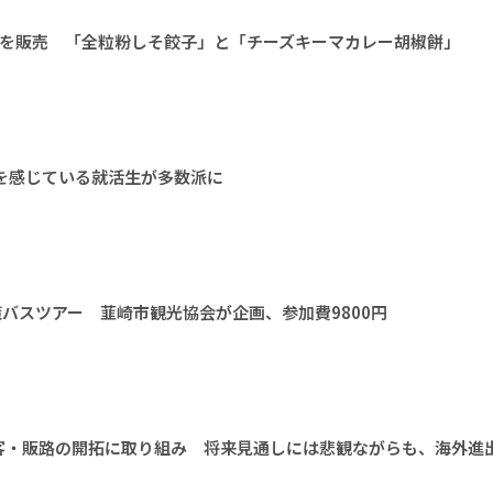
種を販売 「全粒粉しそ餃子」と「チーズキーマカレー胡椒餅」
安を感じている就活生が多数派に
策バスツアー 韮崎市観光協会が企画、参加費9800円
客・販路の開拓に取り組み 将来見通しには悲観ながらも、海外進