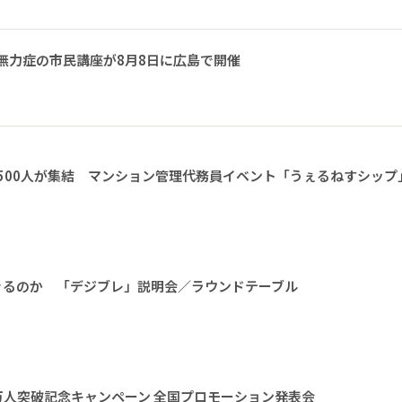
無力症の市民講座が8月8日に広島で開催
1500人が集結 マンション管理代務員イベント「うぇるねすシップ
きるのか 「デジブレ」説明会／ラウンドテーブル
0万人突破記念キャンペーン 全国プロモーション発表会