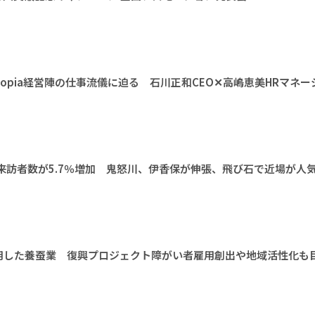
opia経営陣の仕事流儀に迫る 石川正和CEO✕高嶋恵美HRマネー
来訪者数が5.7％増加 鬼怒川、伊香保が伸張、飛び石で近場が人
用した養蚕業 復興プロジェクト障がい者雇用創出や地域活性化も