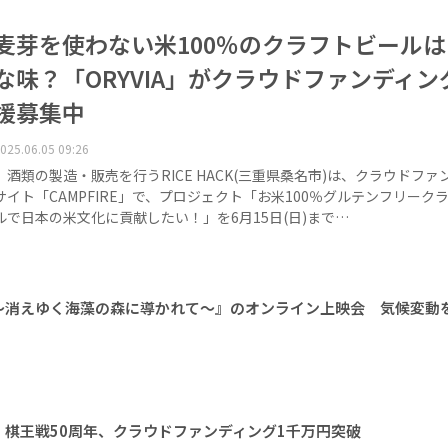
麦芽を使わない米100％のクラフトビール
な味？「ORYVIA」がクラウドファンディン
援募集中
025.06.05 09:26
酒類の製造・販売を行うRICE HACK(三重県桑名市)は、クラウドファ
サイト「CAMPFIRE」で、プロジェクト「お米100％グルテンフリーク
ルで日本の米文化に貢献したい！」を6月15日(日)まで…
〜消えゆく海藻の森に導かれて～』のオンライン上映会 気候変動
棋王戦50周年、クラウドファンディング1千万円突破