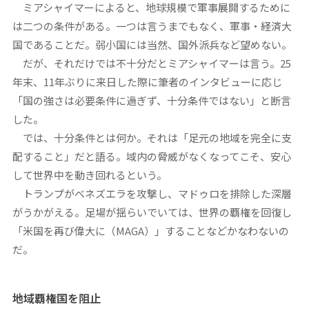
ミアシャイマーによると、地球規模で軍事展開するために
は二つの条件がある。一つは言うまでもなく、軍事・経済大
国であることだ。弱小国には当然、国外派兵など望めない。
だが、それだけでは不十分だとミアシャイマーは言う。25
年末、11年ぶりに来日した際に筆者のインタビューに応じ
「国の強さは必要条件に過ぎず、十分条件ではない」と断言
した。
では、十分条件とは何か。それは「足元の地域を完全に支
配すること」だと語る。域内の脅威がなくなってこそ、安心
して世界中を動き回れるという。
トランプがベネズエラを攻撃し、マドゥロを排除した深層
がうかがえる。足場が揺らいでいては、世界の覇権を回復し
「米国を再び偉大に（MAGA）」することなどかなわないの
だ。
地域覇権国を阻止