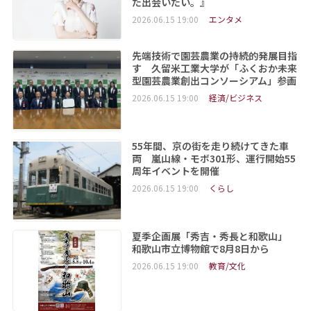
た出会いたい。』
2026.06.15 19:00
エンタメ
先端技術で園芸農業の持続的発展目指
す 久留米工業大学が「ふくおか未来
型園芸農業創出コンソーシアム」参画
2026.06.15 19:00
経済/ビジネス
55年間、京の街を走り続けてきた車
両 嵐山線・モボ301形、運行開始55
周年イベントを開催
2026.06.15 19:00
くらし
夏季企画展「秀吉・秀長と和歌山」
和歌山市立博物館で8月8日から
2026.06.15 19:00
教育/文化