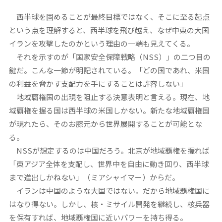
西半球を固めることが最終目標ではなく、そこに至る起点
という点を理解すると、西半球を飛び越え、なぜ中東の大国
イランを攻撃したのかという理由の一端も見えてくる。
それを示すのが「国家安全保障戦略（NSS）」の二つ目の
鍵だ。こんな一節が明記されている。「どの国であれ、米国
の利益を脅かす支配力を手にすることは許容しない」
地域覇権国の出現を阻止する決意表明と言える。現在、地
域覇権を握る国は西半球の米国しかない。新たな地域覇権国
が現れたら、そのお膝元から世界展開することが可能とな
る。
NSSが想定するのは中国だろう。北京が地域覇権を握れば
「東アジア全体を支配し、世界中を自由に動き回り、西半球
まで進出しかねない」（ミアシャイマー）からだ。
イランは中国のような大国ではない。だから地域覇権国に
はなり得ない。しかし、核・ミサイル開発を継続し、核兵器
を保有すれば、地域覇権国に近いパワーを持ち得る。