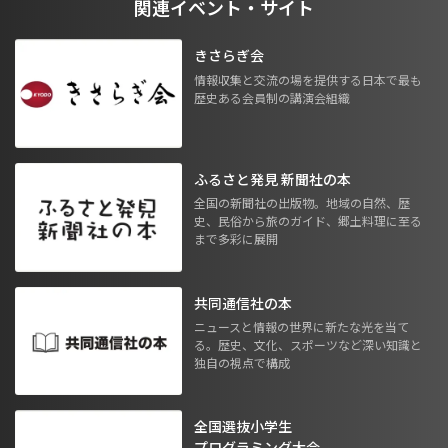
関連イベント・サイト
きさらぎ会
情報収集と交流の場を提供する日本で最も
歴史ある会員制の講演会組織
ふるさと発見 新聞社の本
全国の新聞社の出版物。地域の自然、歴
史、民俗から旅のガイド、郷土料理に至る
まで多彩に展開
共同通信社の本
ニュースと情報の世界に新たな光を当て
る。歴史、文化、スポーツなど深い知識と
独自の視点で構成
全国選抜小学生
プログラミング大会