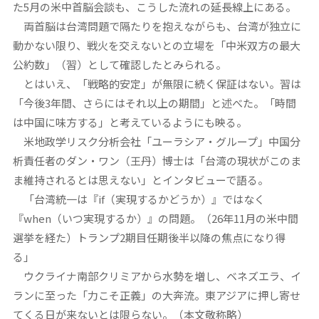
た5月の米中首脳会談も、こうした流れの延長線上にある。
両首脳は台湾問題で隔たりを抱えながらも、台湾が独立に
動かない限り、戦火を交えないとの立場を「中米双方の最大
公約数」（習）として確認したとみられる。
とはいえ、「戦略的安定」が無限に続く保証はない。習は
「今後3年間、さらにはそれ以上の期間」と述べた。「時間
は中国に味方する」と考えているようにも映る。
米地政学リスク分析会社「ユーラシア・グループ」中国分
析責任者のダン・ワン（王丹）博士は「台湾の現状がこのま
ま維持されるとは思えない」とインタビューで語る。
「台湾統一は『if（実現するかどうか）』ではなく
『when（いつ実現するか）』の問題。（26年11月の米中間
選挙を経た）トランプ2期目任期後半以降の焦点になり得
る」
ウクライナ南部クリミアから水勢を増し、ベネズエラ、イ
ランに至った「力こそ正義」の大奔流。東アジアに押し寄せ
てくる日が来ないとは限らない。（本文敬称略）