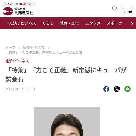
KK KYODO
KK KYODO
NEWS SITE
NEWS SITE
MENU
›
経済 / ビジネス
くらし
教育 / 文化
エンタメ
スポーツ
地
トップページ
お知らせ
トップ
›
経済/ビジネス
›
「特集」「力こそ正義」新常態にキューバが試金石
ニュース
経済/ビジネス
「特集」「力こそ正義」新常態にキューバが
おすすめコンテンツ
試金石
出版物
2026.06.15 19:00
会社概要