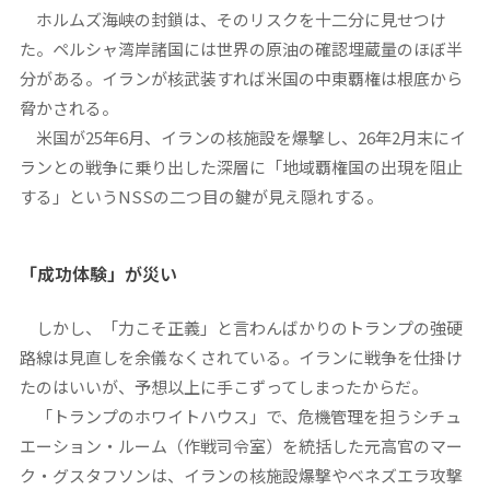
ホルムズ海峡の封鎖は、そのリスクを十二分に見せつけ
た。ペルシャ湾岸諸国には世界の原油の確認埋蔵量のほぼ半
分がある。イランが核武装すれば米国の中東覇権は根底から
脅かされる。
米国が25年6月、イランの核施設を爆撃し、26年2月末にイ
ランとの戦争に乗り出した深層に「地域覇権国の出現を阻止
する」というNSSの二つ目の鍵が見え隠れする。
「成功体験」が災い
しかし、「力こそ正義」と言わんばかりのトランプの強硬
路線は見直しを余儀なくされている。イランに戦争を仕掛け
たのはいいが、予想以上に手こずってしまったからだ。
「トランプのホワイトハウス」で、危機管理を担うシチュ
エーション・ルーム（作戦司令室）を統括した元高官のマー
ク・グスタフソンは、イランの核施設爆撃やベネズエラ攻撃