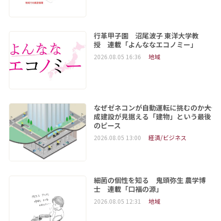
行革甲子園 沼尾波子 東洋大学教
授 連載「よんななエコノミー」
2026.08.05 16:36
地域
なぜゼネコンが自動運転に挑むのか――大
成建設が見据える「建物」という最後
のピース
2026.08.05 13:00
経済/ビジネス
細菌の個性を知る 鬼頭弥生 農学博
士 連載「口福の源」
2026.08.05 12:31
地域