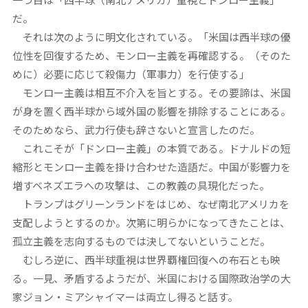
だ。
それは次のように明文化されている。「米国は西半球の優
位性を回復するため、モンロー主義を再確認する。（そのた
めに）必要に応じて殺傷力（軍事力）を行使する」
モンロー主義は相互不介入を旨とする。その要諦は、米国
が身を置く西半球から域外国の影響を排除することにある。
そのためなら、武力行使も辞さないと宣言したのだ。
これこそが「ドンロー主義」の本質である。ドナルドの短
縮形とモンロー主義を掛け合わせた造語だ。中国が影響力を
増すベネズエラへの攻撃は、この教義の具現化だった。
トランプはグリーンランドをはじめ、なぜ南北アメリカを
支配しようとするのか。次第に明らかになってきたことは、
孤立主義を志向するものでは決してないということだ。
むしろ逆に、西半球重視は世界覇権回復への布石とも映
る。一見、矛盾するようだが、米国における国際政治学の大
家ジョン・ミアシャイマーは両立し得ると話す。