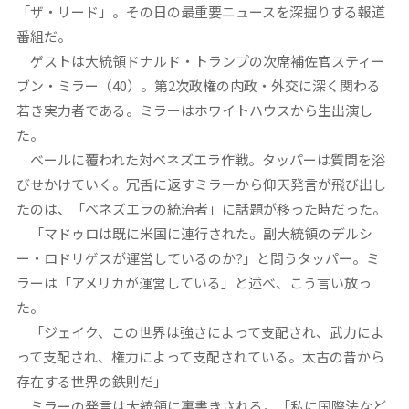
「ザ・リード」。その日の最重要ニュースを深掘りする報道
番組だ。
ゲストは大統領ドナルド・トランプの次席補佐官スティー
ブン・ミラー（40）。第2次政権の内政・外交に深く関わる
若き実力者である。ミラーはホワイトハウスから生出演し
た。
ベールに覆われた対ベネズエラ作戦。タッパーは質問を浴
びせかけていく。冗舌に返すミラーから仰天発言が飛び出し
たのは、「ベネズエラの統治者」に話題が移った時だった。
「マドゥロは既に米国に連行された。副大統領のデルシ
ー・ロドリゲスが運営しているのか?」と問うタッパー。ミ
ラーは「アメリカが運営している」と述べ、こう言い放っ
た。
「ジェイク、この世界は強さによって支配され、武力によ
って支配され、権力によって支配されている。太古の昔から
存在する世界の鉄則だ」
ミラーの発言は大統領に裏書きされる。「私に国際法など