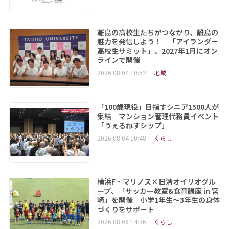
離島の高校生たちがつながり、離島の
魅力を発信しよう！ 「アイランダー
高校生サミット」、2027年1月にオン
ラインで開催
2026.08.04 10:52
地域
「100歳現役」目指すシニア1500人が
集結 マンション管理代務員イベント
「うぇるねすシップ」
2026.08.04 10:48
くらし
横浜F・マリノス×日清オイリオグル
ープ、「サッカー教室&食育講座 in 宮
崎」を開催 小学1年生～3年生の身体
づくりをサポート
2026.08.06 14:36
くらし