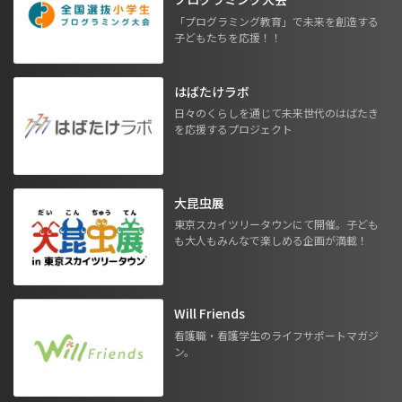
「プログラミング教育」で未来を創造する
子どもたちを応援！！
はばたけラボ
日々のくらしを通じて未来世代のはばたき
を応援するプロジェクト
大昆虫展
東京スカイツリータウンにて開催。子ども
も大人もみんなで楽しめる企画が満載！
Will Friends
看護職・看護学生のライフサポートマガジ
ン。