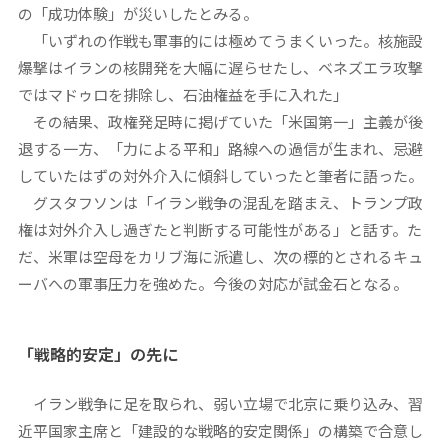
の「成功体験」が災いしたとみる。
「いずれの作戦も軍事的には極めてうまくいった。核施設
爆撃はイランの核開発を大幅に遅らせたし、ベネズエラ攻撃
ではマドゥロを排除し、石油権益を手に入れた」
その結果、政権発足時に掲げていた「米国第一」主義が後
退する一方、「力による平和」路線への過信が生まれ、忌避
していたはずの対外介入に傾斜していったと筆者に語った。
グスタフソンは「イラン戦争の混乱を踏まえ、トランプ政
権は対外介入し過ぎたと判断する可能性がある」と話す。た
だ、米軍は空母をカリブ海に派遣し、次の標的とされるキュ
ーバへの軍事圧力を強めた。今後の対応が試金石となる。
「戦略的安定」の先に
イラン戦争に足を取られ、弱い立場で北京に乗り込み、習
近平国家主席と「建設的な戦略的安定関係」の構築で合意し