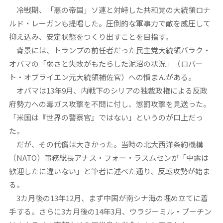
冷戦期、「悪の帝国」ソ連と対峙した共和党の大統領ロナ
ルド・レーガンも提唱した。圧倒的な軍事力で敵を威圧して
抑え込み、安定状態をつくり出すことを目指す。
背景には、トランプの前任者だった民主党大統領バラク・
オバマの「弱さと失敗がもたらした泥沼の状況」（ロバー
ト・オブライエン元大統領補佐官）への憤まんがある。
オバマは13年9月、内戦下のシリアの独裁政権による反政
府勢力への毒ガス攻撃を不問に付し、懲罰攻撃を見送った。
「米国は『世界の警察官』ではない」というのが口上だっ
た。
だが、その代償は大きかった。当時の北大西洋条約機構
（NATO）事務総長アナス・フォー・ラスムセンが「中露は
歓迎したに違いない」と筆者に述べた通り、反転攻勢が始ま
る。
3カ月後の13年12月、まず中国が南シナ海の埋め立てに着
手する。さらに3カ月後の14年3月、ウラジーミル・プーチン