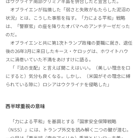
はウクライナ南部クリミア半島を併合したと宣言した。
オブライエンが指摘した「弱さと失敗がもたらした泥沼の
状況」とは、こうした事態を指す。「力による平和」戦略
は、「警察官」の座を降りたオバマへのアンチテーゼだった
のだ。
オブライエンと共に第1次トランプ政権の要職に就き、退任
後の26年3月に来日したキース・ケロッグは、ホワイトハウ
スに渦巻いていた不満をあけすけに語る。
「『法の支配』と言えば聞こえはいい。（美しい理念を口
にすると）気分も良くなる。しかし、（米国がその理念に縛
られている隙に）ロシアはウクライナを侵略した」
西半球重視の意味
「力による平和」を基調とする「国家安全保障戦略
（NSS）」には、トランプ外交を読み解く二つの鍵が潜む。
一つ目は「西半球（南北アメリカ）重視とドンロー主義」