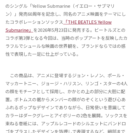
のシングル「Yellow Submarine（イエロー・サブマリ
ン）」発売60周年を記念し、同名のアニメ映画をテーマにし
たコラボレーションソックス
「THE BEATLES Yellow
Submarine」
を2026年5月23日に発売する。ビートルズとの
コラボ第3弾となる今回は、当時のポップアートを反映したカ
ラフルでシュールな映画の世界観を、ブランドならではの感
性で表現した一足に仕上がっている。
この商品は、アニメに登場するジョン・レノン、ポール・
マッカートニー、ジョージ・ハリスン、リンゴ・スターの4人
の顔をモチーフとして採用し、かかとの上の部分に大胆に配
置。ボトムスの裾からメンバーの顔がのぞくという遊び心あ
ふれるポップなデザインでありながら、日常使いを意識して
カラーはダークグレーとアイボリーの2色を展開。ソックスを
束ねる巻紙には、アップルレコードのシルエットにバンドロ
ゴをプラスしたデザインを箔押しで表現するなど、細部まで