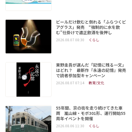
ビールだけ飲むと倒れる「ふらつくビ
アグラス」発売 “強制的に水を飲
む”仕掛けで適正飲酒を後押し
2026.08.07 08:30
くらし
東野圭吾が選んだ「記憶に残る一文」
はどれ？ 最新作『永遠の記憶』発売
で読者参加型キャンペーン
2026.08.07 07:14
教育/文化
55年間、京の街を走り続けてきた車
両 嵐山線・モボ301形、運行開始55
周年イベントを開催
2026.08.06 11:30
くらし