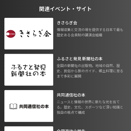
関連イベント・サイト
きさらぎ会
情報収集と交流の場を提供する日本で最も
歴史ある会員制の講演会組織
ふるさと発見 新聞社の本
全国の新聞社の出版物。地域の自然、歴
史、民俗から旅のガイド、郷土料理に至る
まで多彩に展開
共同通信社の本
ニュースと情報の世界に新たな光を当て
る。歴史、文化、スポーツなど深い知識と
独自の視点で構成
全国選抜小学生