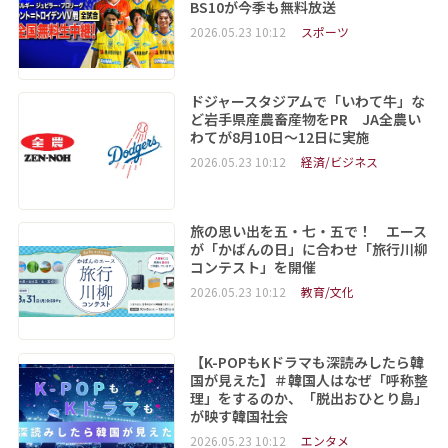
BS10が今季も無料放送
2026.05.23 10:12
スポーツ
ドジャースタジアムで「いわて牛」な
ど岩手県産農畜産物をPR JA全農い
わてが8月10日～12日に実施
2026.05.23 10:12
経済/ビジネス
旅の思い出を五・七・五で！ エース
が「かばんの日」に合わせ「旅行川柳
コンテスト」を開催
2026.05.23 10:12
教育/文化
【K-POPもKドラマも深読みしたら韓
国が見えた】＃韓国人はなぜ「呼称整
理」をするのか、「脱出おひとり島」
が映す韓国社会
2026.05.23 10:12
エンタメ