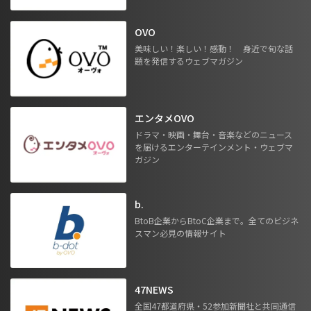
OVO
美味しい！楽しい！感動！ 身近で旬な話
題を発信するウェブマガジン
エンタメOVO
ドラマ・映画・舞台・音楽などのニュース
を届けるエンターテインメント・ウェブマ
ガジン
b.
BtoB企業からBtoC企業まで。全てのビジネ
スマン必見の情報サイト
47NEWS
全国47都道府県・52参加新聞社と共同通信