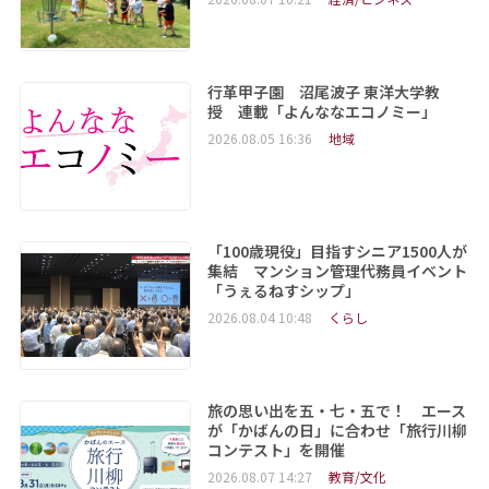
行革甲子園 沼尾波子 東洋大学教
授 連載「よんななエコノミー」
2026.08.05 16:36
地域
「100歳現役」目指すシニア1500人が
集結 マンション管理代務員イベント
「うぇるねすシップ」
2026.08.04 10:48
くらし
旅の思い出を五・七・五で！ エース
が「かばんの日」に合わせ「旅行川柳
コンテスト」を開催
2026.08.07 14:27
教育/文化