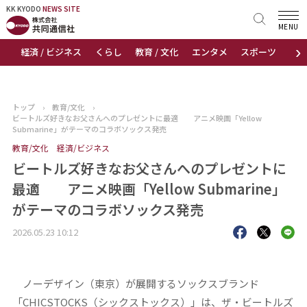
KK KYODO
KK KYODO
NEWS SITE
NEWS SITE
MENU
›
経済 / ビジネス
くらし
教育 / 文化
エンタメ
スポーツ
地
トップページ
お知らせ
トップ
›
教育/文化
›
ビートルズ好きなお父さんへのプレゼントに最適 アニメ映画「Yellow
ニュース
Submarine」がテーマのコラボソックス発売
教育/文化
経済/ビジネス
おすすめコンテンツ
ビートルズ好きなお父さんへのプレゼントに
最適 アニメ映画「Yellow Submarine」
出版物
がテーマのコラボソックス発売
会社概要
2026.05.23 10:12
ノーデザイン（東京）が展開するソックスブランド
「CHICSTOCKS（シックストックス）」は、ザ・ビートルズ