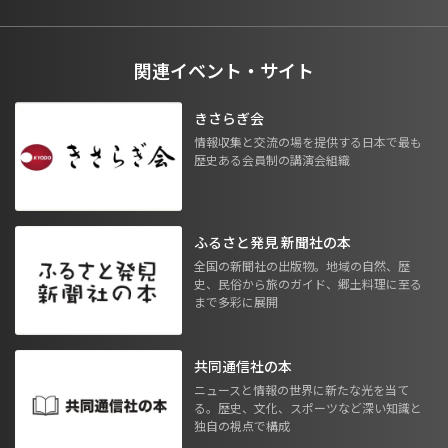
関連イベント・サイト
きさらぎ会
情報収集と交流の場を提供する日本で最も
歴史ある会員制の講演会組織
ふるさと発見 新聞社の本
全国の新聞社の出版物。地域の自然、歴
史、民俗から旅のガイド、郷土料理に至る
まで多彩に展開
共同通信社の本
ニュースと情報の世界に新たな光を当て
る。歴史、文化、スポーツなど深い知識と
独自の視点で構成