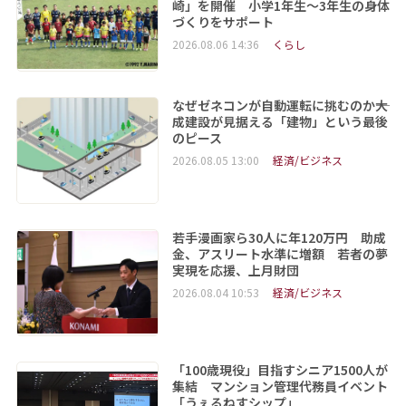
崎」を開催 小学1年生～3年生の身体
づくりをサポート
2026.08.06 14:36
くらし
なぜゼネコンが自動運転に挑むのか――大
成建設が見据える「建物」という最後
のピース
2026.08.05 13:00
経済/ビジネス
若手漫画家ら30人に年120万円 助成
金、アスリート水準に増額 若者の夢
実現を応援、上月財団
2026.08.04 10:53
経済/ビジネス
「100歳現役」目指すシニア1500人が
集結 マンション管理代務員イベント
「うぇるねすシップ」