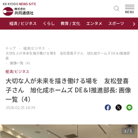
KK KYODO
KK KYODO
NEWS SITE
NEWS SITE
MENU
›
経済 / ビジネス
くらし
教育 / 文化
エンタメ
スポーツ
地
トップページ
お知らせ
トップ
›
経済/ビジネス
›
大切な人が未来を描き働ける場を 友松登喜子さん 旭化成ホームズ DE＆I推進部
ニュース
長
›
画像一覧（4）
経済/ビジネス
おすすめコンテンツ
大切な人が未来を描き働ける場を 友松登喜
出版物
子さん 旭化成ホームズ DE＆I推進部長: 画像
一覧（4）
会社概要
2026.02.25 16:39
3
/
5