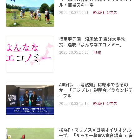
ル・苗場スキー場
2026.08.07 10:21
経済/ビジネス
行革甲子園 沼尾波子 東洋大学教
授 連載「よんななエコノミー」
2026.08.05 16:36
地域
AI時代、「暗黙知」は継承できるの
か 「デジブレ」説明会／ラウンドテ
ーブル
2026.08.03 15:15
経済/ビジネス
横浜F・マリノス×日清オイリオグル
ープ、「サッカー教室&食育講座 in 宮